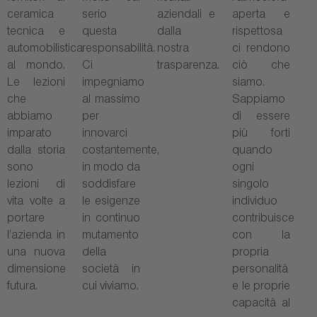
ceramica
serio
aziendali e
aperta e
tecnica e
questa
dalla
rispettosa
automobilistica
responsabilità.
nostra
ci rendono
al mondo.
Ci
trasparenza.
ciò che
Le lezioni
impegniamo
siamo.
che
al massimo
Sappiamo
abbiamo
per
di essere
imparato
innovarci
più forti
dalla storia
costantemente,
quando
sono
in modo da
ogni
lezioni di
soddisfare
singolo
vita volte a
le esigenze
individuo
portare
in continuo
contribuisce
l’azienda in
mutamento
con la
una nuova
della
propria
dimensione
società in
personalità
futura.
cui viviamo.
e le proprie
capacità al