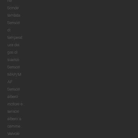
ne
Sonde
lambda
Sensori
di
temperat
ura dei
gas di
scarico
Sensori
MAP/M
AF
Sensori
albero
motore e
sensori
albero a
camme
Valvole