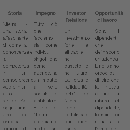
Storia
Impegno
Investor
Opportunità
Relations
di lavoro
Niterra -
Tutto ciò
una storia
che
Un
Sono i
affascinante
facciamo,
investimento
dipendenti
di come la
sia come
forte e
che
conoscenza e
individui
affidabile
definiscono
la
singoli che
nel
un’azienda.
competenza
come
passato e
E noi siamo
in un
azienda, ha
nel futuro.
orgogliosi
campo creano
un impatto
La forza e
di dire che
valore in un
a livello
l’affidabilità
la nostra
altro
sociale e
del Gruppo
cultura a
settore. Ad
ambientale.
Niterra
misura di
oggi siamo
E noi di
sono
dipendente,
uno dei
Niterra
sottolineate
lo spirito di
principali
prendiamo
dai buoni
squadra e
fornitori di
molto sul
risultati
l’atmosfera