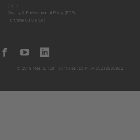
(PDF)
Quality & Environmental Policy (PDF)
Purchase GTC (PDF)
© 2019 Niterra. Tutti i diritti riservati. P.IVA 05218860962