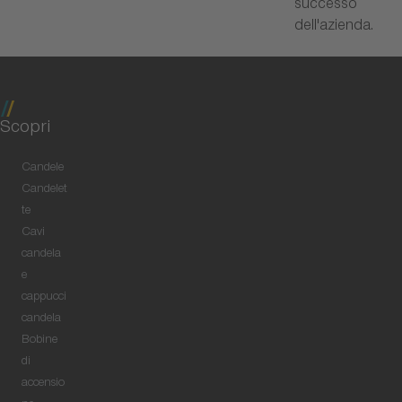
successo
dell'azienda.
Scopri
Candele
Candelet
te
Cavi
candela
e
cappucci
candela
Bobine
di
accensio