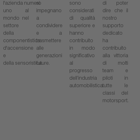
l'azienda numero
si
sono
di poter
uno al
impegnano
considerati
dire che il
mondo nel
a
di qualità
nostro
settore
condividere
superiore e
supporto
della
e a
hanno
dedicato
componentistica
trasmettere
contribuito
ha
d'accensione
alle
in modo
contribuito
e
generazioni
significativo
alla vittoria
della sensoristica.
future.
al
di molti
progresso
team e
dell’industria
piloti in
automobilistica.
tutte le
classi del
motorsport.