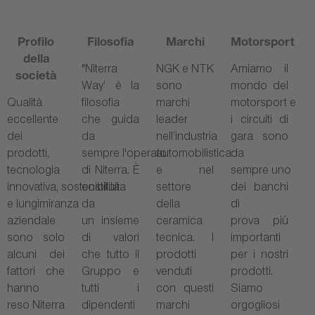
Profilo
Filosofia
Marchi
Motorsport
della
"Niterra
NGK e NTK
Amiamo il
società
Way’ è la
sono
mondo del
Qualità
filosofia
marchi
motorsport e
eccellente
che guida
leader
i circuiti di
dei
da
nell’industria
gara sono
prodotti,
sempre l'operato
automobilistica
da
tecnologia
di Niterra. È
e nel
sempre uno
innovativa, sostenibilità
costituita
settore
dei banchi
e lungimiranza
da
della
di
aziendale
un insieme
ceramica
prova più
sono solo
di valori
tecnica. I
importanti
alcuni dei
che tutto il
prodotti
per i nostri
fattori che
Gruppo e
venduti
prodotti.
hanno
tutti i
con questi
Siamo
reso Niterra
dipendenti
marchi
orgogliosi