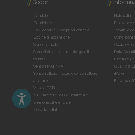
Scopri
Informazi
Candele
Note sulla p
Candelette
Protezione d
Cavi candela e cappucci candela
Termini e co
Bobine di accensione
Condizioni 
Sonde lambda
Codice Etic
Sensori di temperatura dei gas di
Data Securit
scarico
Meetings (P
Sensori MAP/MAF
Quality & E
Sensori albero motore e sensori albero
(PDF)
a camme
Purchase G
Valvole EGR
NTK sensori di gas di scarico e di
pressione differenziale
Corpi farfallati