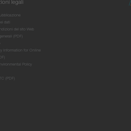
oni legali
ubblicazione
ei dati
ndizioni del sito Web
generali (PDF)
o
y Information for Online
DF)
nvironmental Policy
TC (PDF)