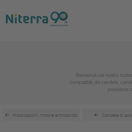
Direct
Direct
Direct
to
to
to
main
main
footer
navigation
content
Benvenuti nel nostro motore
compatibili, da candele, cande
pressione de
Imbarcazioni, motore entrobordo
Candele di acc