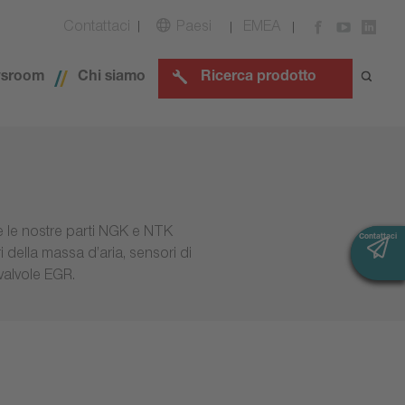
Contattaci
Paesi
EMEA
sroom
Chi siamo
Ricerca prodotto
te le nostre parti NGK e NTK
Contattaci
Contattaci
 della massa d’aria, sensori di
 valvole EGR.