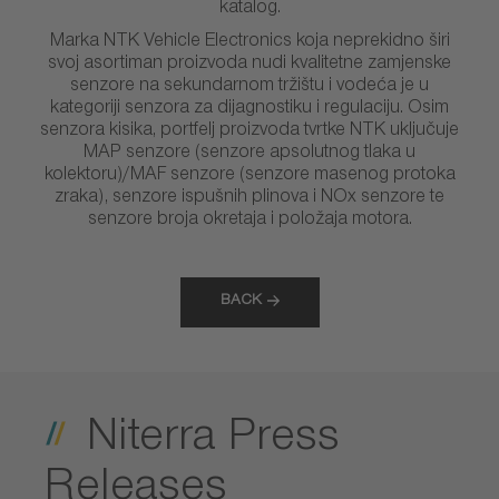
katalog.
Marka NTK Vehicle Electronics koja neprekidno širi
svoj asortiman proizvoda nudi kvalitetne zamjenske
senzore na sekundarnom tržištu i vodeća je u
kategoriji senzora za dijagnostiku i regulaciju. Osim
senzora kisika, portfelj proizvoda tvrtke NTK uključuje
MAP senzore (senzore apsolutnog tlaka u
kolektoru)/MAF senzore (senzore masenog protoka
zraka), senzore ispušnih plinova i NOx senzore te
senzore broja okretaja i položaja motora.
BACK
Niterra Press
Releases