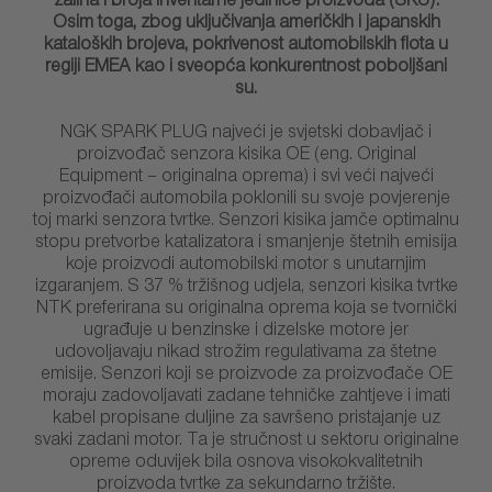
zaliha i broja inventarne jedinice proizvoda (SKU).
Osim toga, zbog uključivanja američkih i japanskih
kataloških brojeva, pokrivenost automobilskih flota u
regiji EMEA kao i sveopća konkurentnost poboljšani
su.
NGK SPARK PLUG najveći je svjetski dobavljač i
proizvođač senzora kisika OE (eng. Original
Equipment – originalna oprema) i svi veći najveći
proizvođači automobila poklonili su svoje povjerenje
toj marki senzora tvrtke. Senzori kisika jamče optimalnu
stopu pretvorbe katalizatora i smanjenje štetnih emisija
koje proizvodi automobilski motor s unutarnjim
izgaranjem. S 37 % tržišnog udjela, senzori kisika tvrtke
NTK preferirana su originalna oprema koja se tvornički
ugrađuje u benzinske i dizelske motore jer
udovoljavaju nikad strožim regulativama za štetne
emisije. Senzori koji se proizvode za proizvođače OE
moraju zadovoljavati zadane tehničke zahtjeve i imati
kabel propisane duljine za savršeno pristajanje uz
svaki zadani motor. Ta je stručnost u sektoru originalne
opreme oduvijek bila osnova visokokvalitetnih
proizvoda tvrtke za sekundarno tržište.