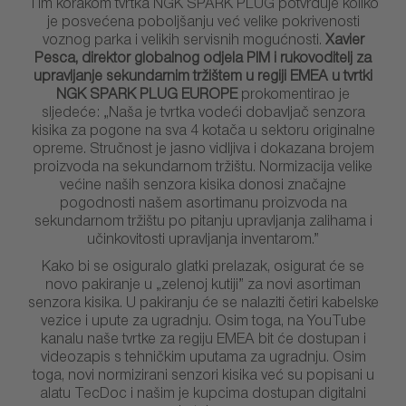
Tim korakom tvrtka NGK SPARK PLUG potvrđuje koliko
je posvećena poboljšanju već velike pokrivenosti
voznog parka i velikih servisnih mogućnosti.
Xavier
Pesca, direktor globalnog odjela PIM i rukovoditelj za
upravljanje sekundarnim tržištem u regiji EMEA u tvrtki
NGK SPARK PLUG EUROPE
prokomentirao je
sljedeće: „Naša je tvrtka vodeći dobavljač senzora
kisika za pogone na sva 4 kotača u sektoru originalne
opreme. Stručnost je jasno vidljiva i dokazana brojem
proizvoda na sekundarnom tržištu. Normizacija velike
većine naših senzora kisika donosi značajne
pogodnosti našem asortimanu proizvoda na
sekundarnom tržištu po pitanju upravljanja zalihama i
učinkovitosti upravljanja inventarom.”
Kako bi se osiguralo glatki prelazak, osigurat će se
novo pakiranje u „zelenoj kutiji” za novi asortiman
senzora kisika. U pakiranju će se nalaziti četiri kabelske
vezice i upute za ugradnju. Osim toga, na YouTube
kanalu naše tvrtke za regiju EMEA bit će dostupan i
videozapis s tehničkim uputama za ugradnju. Osim
toga, novi normizirani senzori kisika već su popisani u
alatu TecDoc i našim je kupcima dostupan digitalni