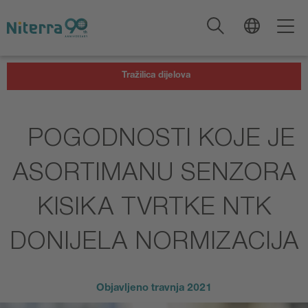
Direct
Direct
Direct
to
to
to
main
main
footer
navigation
content
Tražilica dijelova
POGODNOSTI KOJE JE
ASORTIMANU SENZORA
KISIKA TVRTKE NTK
DONIJELA NORMIZACIJA
Objavljeno
travnja 2021