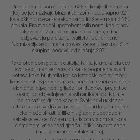
Promjenom je konsolidirano 626 cirkonijskih senzora
(koji se još nazivaju binarni senzori) – od ukupno 927
kataloških brojeva za sekundarno tržište – u samo 260
artikala. Proizvedeni upotrebom istih normi kao njihovi
ekvivalenti iz grupe originalne opreme, istima
odgovaraju po pitanju kvalitete i performansi.
Normizacija asortimana provest će se u šest različitih
skupina, počevši od siječnja 2021.
Kako bi se postigla ta redukcija, tvrtka je analizirala sav
svoj asortiman senzora kisika za pogone na sva 4
kotača kako bi utvrdila koji se kataloški brojevi mogu
konsolidirati. S posebnim fokusom na različite osjetilne
elemente, otpornosti grijača i priključnice, projekt se
sastoji od objedinjavanja svih artikala kod kojih je
jedina razlika duljina kabela. Svaki novi usklađen
kataloški broj zadržava najdulju duljinu kabela koji se
lako može skratiti prilikom ugradnje upotrebom
kabelske vezice. Svi senzori s istom vrstom senzora,
elementom, vrijednosti grijača i priključnicom sada
imaju standardni kataloški broj.