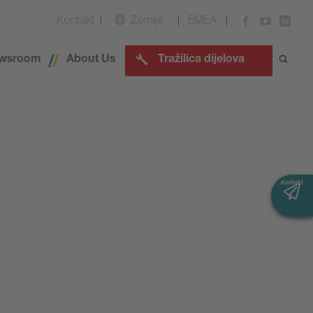
Kontakt
Zemlje
EMEA
wsroom
About Us
Tražilica dijelova
Kontakt