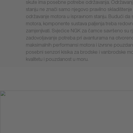
skute ima posebne potrebe održavanja. Održavanj
stanju ne znači samo njegovo pravilno skladištenje 
održavanje motora u ispravnom stanju. Budući da su
motora, komponente sustava paljenja treba redovno 
zamjenjivati. Svjećice NGK za čamce savršeno su r
zadovoljavanje potreba pri avanturama na otvoren
maksimalnih performansi motora i izvrsne pouzdano
posebni senzori kisika za brodske i vanbrodske m
kvalitetu i pouzdanost u moru.