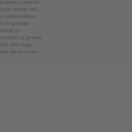
e plovila u dobrom
izvan sezone, već i
 sastavni dijelovi
provjeravati i
ješenje za
om moru, uz jamstvo
sti. Osim toga,
otore jamče visoku