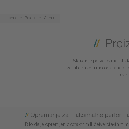
Home
Posao
Čamci
Proi
Skakanje po valovima, utrki
zaljubljenike u motorizirana pl
svrh
Opremanje za maksimalne perform
Bilo da je opremljen dvotaktnim ili četverotaktnim m