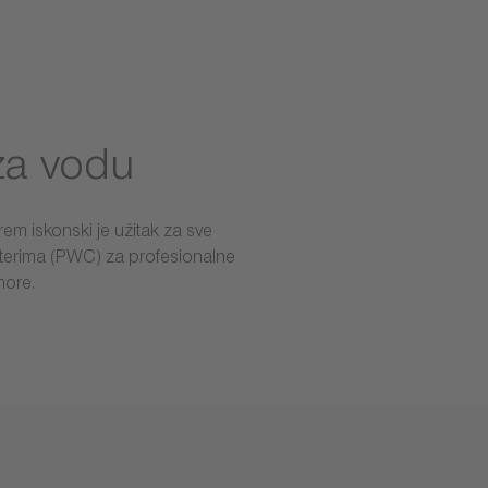
za vodu
em iskonski je užitak za sve
skuterima (PWC) za profesionalne
more.