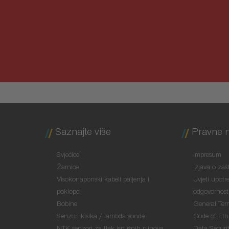
Saznajte više
Pravne 
Svjećice
Impresum
Žarnice
Izjava o zaš
Visokonaponski kabeli paljenja i
Uvjeti upotr
poklopci
odgovornost
Bobine
General Ter
Senzori kisika / lambda sonde
Code of Eth