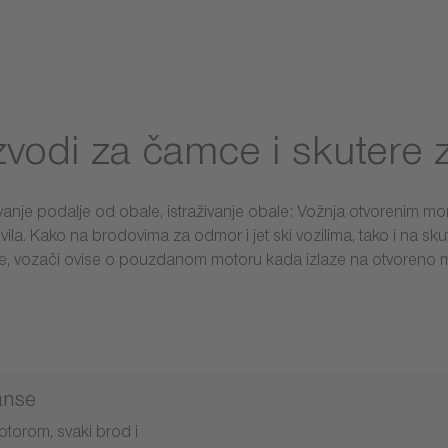
zvodi za čamce i skutere 
vanje podalje od obale, istraživanje obale: Vožnja otvorenim mor
ovila. Kako na brodovima za odmor i jet ski vozilima, tako i na 
e, vozači ovise o pouzdanom motoru kada izlaze na otvoreno 
anse
otorom, svaki brod i