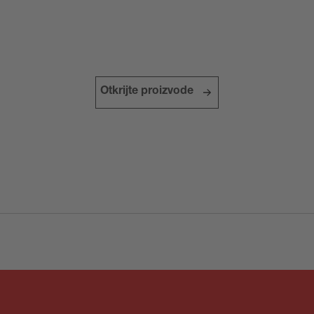
za za ispitivanje proizvo
Otkrijte proizvode