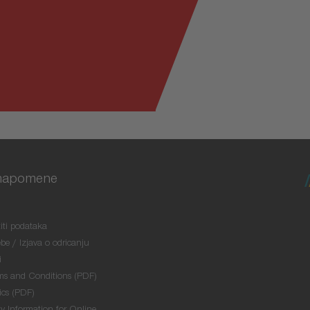
napomene
titi podataka
ebe / Izjava o odricanju
i
ms and Conditions (PDF)
ics (PDF)