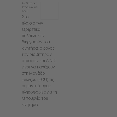
Αισθητήρες
Στροφών και
ΑΝΣ
Στο
πλαίσιο των
εξαιρετικά
πολύπλοκων
διεργασιών του
κινητήρα, ο ρόλος
των αισθητήρων
στροφών και Α.Ν.Σ.
είναι να παρέχουν
στη Μονάδα
Ελέγχου (ECU) τις
σημαντικότερες
πληροφορίες για τη
λειτουργία του
κινητήρα.