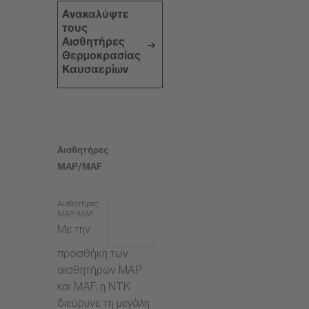
Ανακαλύψτε
τους
Αισθητήρες
Θερμοκρασίας
Καυσαερίων
Αισθητήρες
MAP/MAF
Αισθητήρες
MAP/MAF
Με την
προσθήκη των
αισθητήρων MAP
και MAF, η NTK
διεύρυνε τη μεγάλη