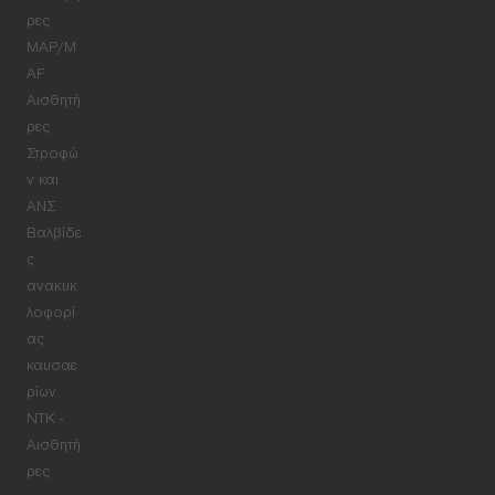
ρες
MAP/M
AF
Αισθητή
ρες
Στροφώ
ν και
ΑΝΣ
Βαλβίδε
ς
ανακυκ
λοφορί
ας
καυσαε
ρίων
NTK -
Αισθητή
ρες