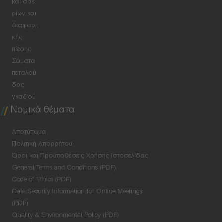
καυσαε
ρίων και
διαφορι
κής
πίεσης
Σώματα
πεταλού
δας
γκαζιού
Νομικά θέματα
Αποτύπωμα
Πολιτική Απορρήτου
Όροι και Προϋποθέσεις Χρήσης Ιστοσελίδας
General Terms and Conditions (PDF)
Code of Ethics (PDF)
Data Security Information for Online Meetings
(PDF)
Quality & Environmental Policy (PDF)