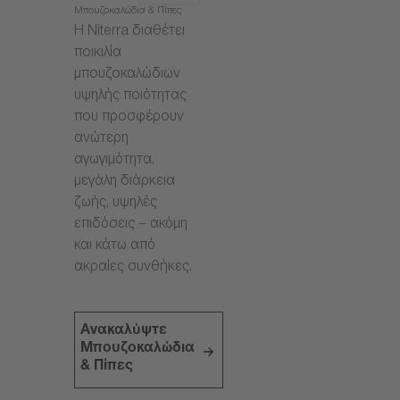
Μπουζοκαλώδια & Πίπες
Η Niterra διαθέτει
ποικιλία
μπουζοκαλώδιων
υψηλής ποιότητας
που προσφέρουν
ανώτερη
αγωγιμότητα,
μεγάλη διάρκεια
ζωής, υψηλές
επιδόσεις – ακόμη
και κάτω από
ακραίες συνθήκες.
Ανακαλύψτε
Μπουζοκαλώδια
& Πίπες