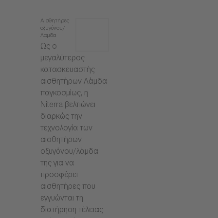
Αισθητήρες
οξυγόνου/
Λάμδα
Ως ο
μεγαλύτερος
κατασκευαστής
αισθητήρων Λάμδα
παγκοσμίως, η
Niterra βελτιώνει
διαρκώς την
τεχνολογία των
αισθητήρων
οξυγόνου/λάμδα
της για να
προσφέρει
αισθητήρες που
εγγυώνται τη
διατήρηση τέλειας