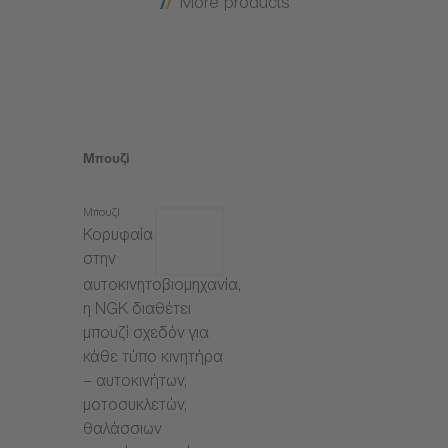
More products
Μπουζί
Μπουζί
Κορυφαία
στην
αυτοκινητοβιομηχανία,
η NGK διαθέτει
μπουζί σχεδόν για
κάθε τύπο κινητήρα
– αυτοκινήτων,
μοτοσυκλετών,
θαλάσσιων