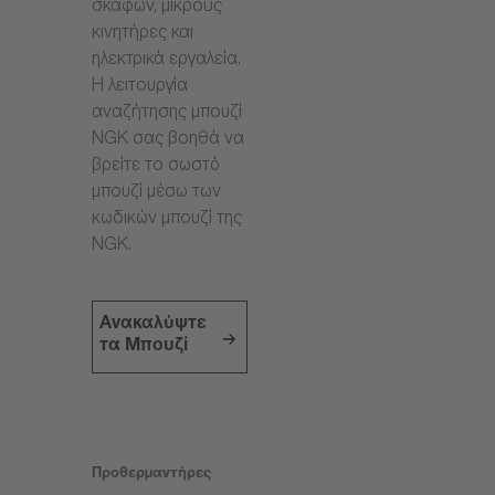
σκαφών, μικρούς
κινητήρες και
ηλεκτρικά εργαλεία.
Η λειτουργία
αναζήτησης μπουζί
NGK σας βοηθά να
βρείτε το σωστό
μπουζί μέσω των
κωδικών μπουζί της
NGK.
Ανακαλύψτε
τα Μπουζί
Προθερμαντήρες