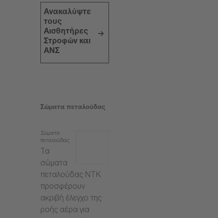
Ανακαλύψτε
τους
Αισθητήρες
Στροφών και
ΑΝΣ
Σώματα πεταλούδας
Σώματα
πεταλούδας
Τα
σώματα
πεταλούδας NTK
προσφέρουν
ακριβή έλεγχο της
ροής αέρα για