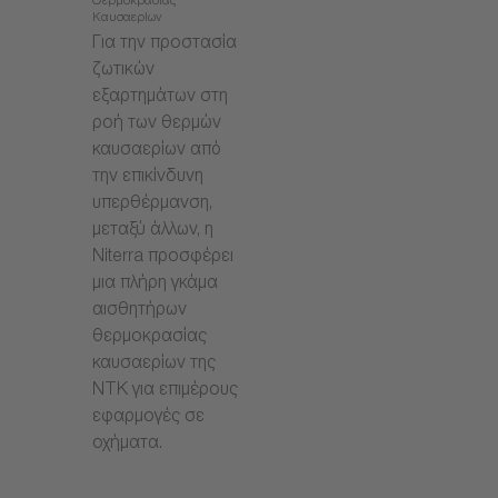
Θερμοκρασίας
Καυσαερίων
Για την προστασία
ζωτικών
εξαρτημάτων στη
ροή των θερμών
καυσαερίων από
την επικίνδυνη
υπερθέρμανση,
μεταξύ άλλων, η
Niterra προσφέρει
μια πλήρη γκάμα
αισθητήρων
θερμοκρασίας
καυσαερίων της
NTK για επιμέρους
εφαρμογές σε
οχήματα.