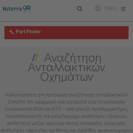
Direct
Direct
Direct
EMEA
to
to
to
main
main
footer
navigation
content
Part Finder
Αναζήτηση
Ανταλλακτικών
Οχημάτων
Καλωσορίσατε στη λειτουργία αναζήτησης ανταλλακτικών!
Επιλέξτε την εφαρμογή σας και βρείτε όλα τα κατάλληλα
ανταλλακτικά NGK και NTK – από μπουζί, προθερμαντήρες,
πολλαπλασιαστές και καλώδια μέχρι αισθητήρες οξυγόνου,
αισθητήρες μάζας αέρα και πίεσης πολλαπλής εισαγωγής,
αισθητήρες ταχύτητας και θέσης και βαλβίδες ανακυκλοφορίας