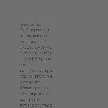
Προθερμαντήρες
Σχεδιασμένοι για
υψηλές επιδόσεις
κάτω από τις πιο
ακραίες συνθήκες,
οι προθερμαντήρες
της NGK βοηθούν
τον
πετρελαιοκινητήρα
σας να επιτυγχάνει
γρήγορη και
αξιόπιστη εκκίνηση.
Αξιοποιήστε στο
μέγιστο τον
πετρελαιοκινητήρα