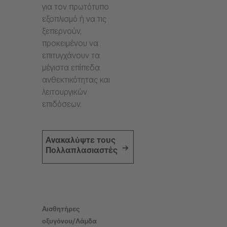
για τον πρωτότυπο
εξοπλισμό ή να τις
ξεπερνούν,
προκειμένου να
επιτυγχάνουν τα
μέγιστα επίπεδα
ανθεκτικότητας και
λειτουργικών
επιδόσεων.
Ανακαλύψτε τους
Πολλαπλασιαστές
Αισθητήρες
οξυγόνου/Λάμδα