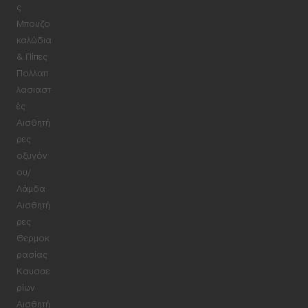
ς
Μπουζο
καλώδια
& Πίπες
Πολλαπ
λασιαστ
ές
Αισθητή
ρες
οξυγόν
ου/
Λάμδα
Αισθητή
ρες
Θερμοκ
ρασίας
Καυσαε
ρίων
Αισθητή