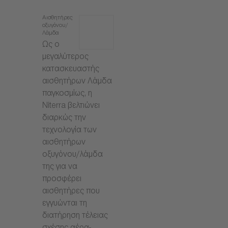
Αισθητήρες
οξυγόνου/
Λάμδα
Ως ο
μεγαλύτερος
κατασκευαστής
αισθητήρων Λάμδα
παγκοσμίως, η
Niterra βελτιώνει
διαρκώς την
τεχνολογία των
αισθητήρων
οξυγόνου/λάμδα
της για να
προσφέρει
αισθητήρες που
εγγυώνται τη
διατήρηση τέλειας