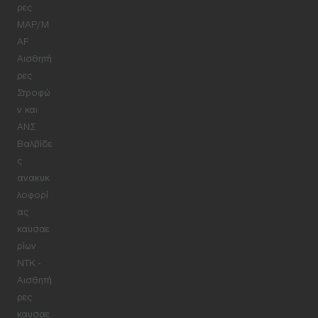
ρες
MAP/M
AF
Αισθητή
ρες
Στροφώ
ν και
ΑΝΣ
Βαλβίδε
ς
ανακυκ
λοφορί
ας
καυσαε
ρίων
NTK -
Αισθητή
ρες
καυσαε