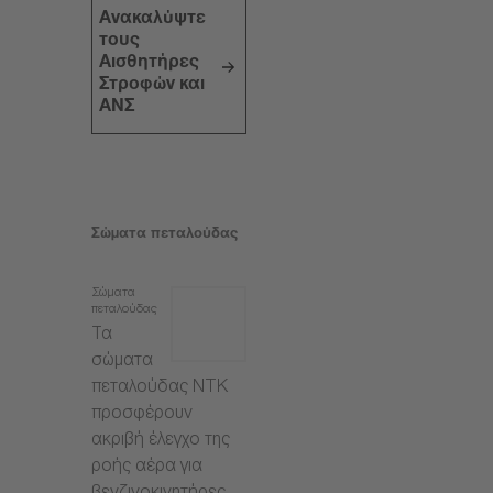
Ανακαλύψτε
τους
Αισθητήρες
Στροφών και
ΑΝΣ
Σώματα πεταλούδας
Σώματα
πεταλούδας
Τα
σώματα
πεταλούδας NTK
προσφέρουν
ακριβή έλεγχο της
ροής αέρα για