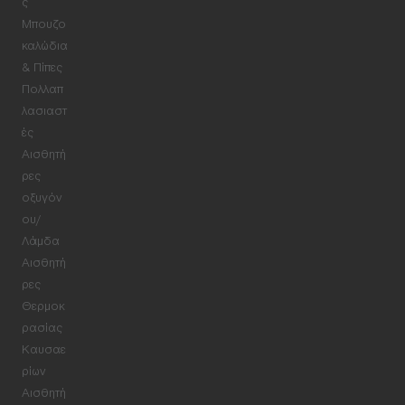
ς
Μπουζο
καλώδια
& Πίπες
Πολλαπ
λασιαστ
ές
Αισθητή
ρες
οξυγόν
ου/
Λάμδα
Αισθητή
ρες
Θερμοκ
ρασίας
Καυσαε
ρίων
Αισθητή