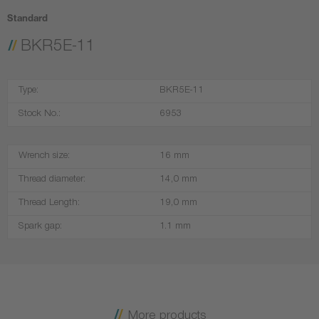
Standard
BKR5E-11
Type:
BKR5E-11
Stock No.:
6953
Wrench size:
16 mm
Thread diameter:
14,0 mm
Thread Length:
19,0 mm
Spark gap:
1.1 mm
More products