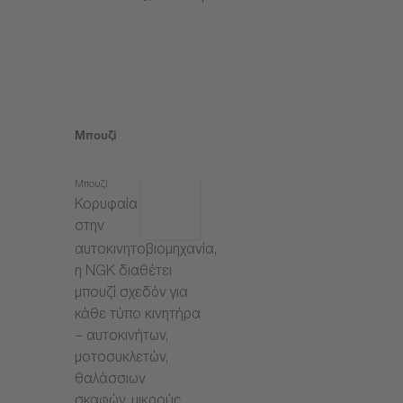
Μπουζί
Μπουζί
Κορυφαία
στην
αυτοκινητοβιομηχανία,
η NGK διαθέτει
μπουζί σχεδόν για
κάθε τύπο κινητήρα
– αυτοκινήτων,
μοτοσυκλετών,
θαλάσσιων
σκαφών, μικρούς