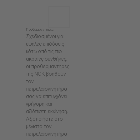
Προθερμαντήρες
Σχεδιασμένοι για
υψηλές επιδόσεις
κάτω από τις πιο
ακραίες συνθήκες,
οι προθερμαντήρες
της NGK βοηθούν
τον
πετρελαιοκινητήρα
σας να επιτυγχάνει
γρήγορη και
αξιόπιστη εκκίνηση.
Αξιοποιήστε στο
μέγιστο τον
πετρελαιοκινητήρα