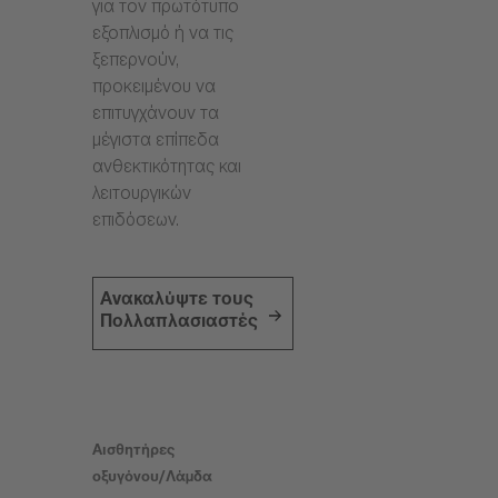
για τον πρωτότυπο
εξοπλισμό ή να τις
ξεπερνούν,
προκειμένου να
επιτυγχάνουν τα
μέγιστα επίπεδα
ανθεκτικότητας και
λειτουργικών
επιδόσεων.
Ανακαλύψτε τους
Πολλαπλασιαστές
Αισθητήρες
οξυγόνου/Λάμδα