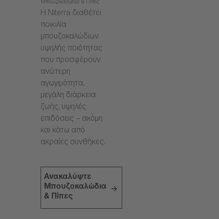
Μπουζοκαλώδια & Πίπες
Η Niterra διαθέτει
ποικιλία
μπουζοκαλώδιων
υψηλής ποιότητας
που προσφέρουν
ανώτερη
αγωγιμότητα,
μεγάλη διάρκεια
ζωής, υψηλές
επιδόσεις – ακόμη
και κάτω από
ακραίες συνθήκες.
Ανακαλύψτε
Μπουζοκαλώδια
& Πίπες