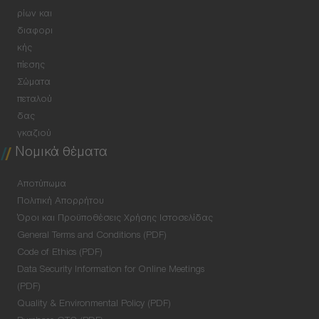
ρίων και
διαφορι
κής
πίεσης
Σώματα
πεταλού
δας
γκαζιού
Νομικά θέματα
Αποτύπωμα
Πολιτική Απορρήτου
Όροι και Προϋποθέσεις Χρήσης Ιστοσελίδας
General Terms and Conditions (PDF)
Code of Ethics (PDF)
Data Security Information for Online Meetings
(PDF)
Quality & Environmental Policy (PDF)