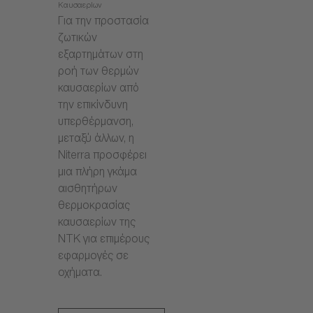
Καυσαερίων
Για την προστασία
ζωτικών
εξαρτημάτων στη
ροή των θερμών
καυσαερίων από
την επικίνδυνη
υπερθέρμανση,
μεταξύ άλλων, η
Niterra προσφέρει
μια πλήρη γκάμα
αισθητήρων
θερμοκρασίας
καυσαερίων της
NTK για επιμέρους
εφαρμογές σε
οχήματα.