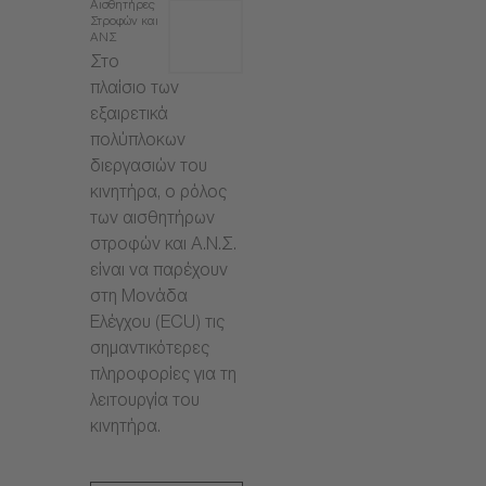
Αισθητήρες
Στροφών και
ΑΝΣ
Στο
πλαίσιο των
εξαιρετικά
πολύπλοκων
διεργασιών του
κινητήρα, ο ρόλος
των αισθητήρων
στροφών και Α.Ν.Σ.
είναι να παρέχουν
στη Μονάδα
Ελέγχου (ECU) τις
σημαντικότερες
πληροφορίες για τη
λειτουργία του
κινητήρα.