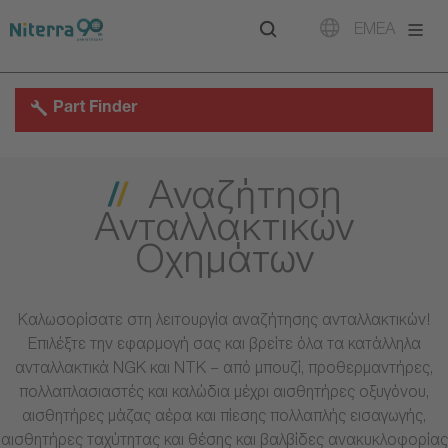
Direct
Direct
Direct
EMEA
to
to
to
main
main
footer
navigation
content
Part Finder
Αναζήτηση
Ανταλλακτικών
Οχημάτων
Καλωσορίσατε στη λειτουργία αναζήτησης ανταλλακτικών!
Επιλέξτε την εφαρμογή σας και βρείτε όλα τα κατάλληλα
ανταλλακτικά NGK και NTK – από μπουζί, προθερμαντήρες,
πολλαπλασιαστές και καλώδια μέχρι αισθητήρες οξυγόνου,
αισθητήρες μάζας αέρα και πίεσης πολλαπλής εισαγωγής,
αισθητήρες ταχύτητας και θέσης και βαλβίδες ανακυκλοφορίας