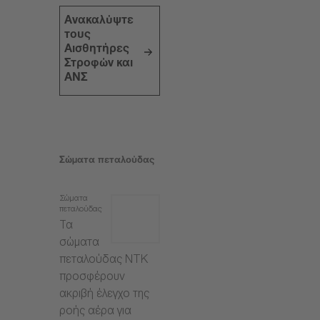
Ανακαλύψτε
τους
Αισθητήρες
Στροφών και
ΑΝΣ
Σώματα πεταλούδας
Σώματα
πεταλούδας
Τα
σώματα
πεταλούδας NTK
προσφέρουν
ακριβή έλεγχο της
ροής αέρα για