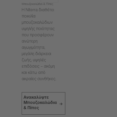
Μπουζοκαλώδια & Πίπες
Η Niterra διαθέτει
ποικιλία
μπουζοκαλώδιων
υψηλής ποιότητας
που προσφέρουν
ανώτερη
αγωγιμότητα,
μεγάλη διάρκεια
ζωής, υψηλές
επιδόσεις – ακόμη
και κάτω από
ακραίες συνθήκες.
Ανακαλύψτε
Μπουζοκαλώδια
& Πίπες