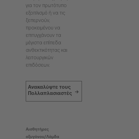
για τον πρωτότυπο
εξοπλισμό ή να τις
ξεπερνούν,
προκειμένου να
επιτυγχάνουν τα
μέγιστα επίπεδα
ανθεκτικότητας και
λειτουργικών
επιδόσεων.
Ανακαλύψτε τους
Πολλαπλασιαστές
Αισθητήρες
οξυγόνου/Λάμδα