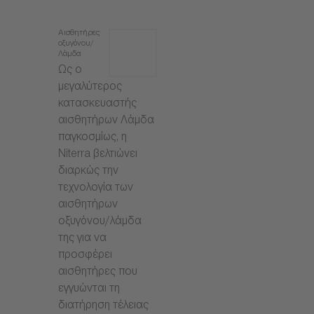
Αισθητήρες
οξυγόνου/
Λάμδα
Ως ο
μεγαλύτερος
κατασκευαστής
αισθητήρων Λάμδα
παγκοσμίως, η
Niterra βελτιώνει
διαρκώς την
τεχνολογία των
αισθητήρων
οξυγόνου/λάμδα
της για να
προσφέρει
αισθητήρες που
εγγυώνται τη
διατήρηση τέλειας