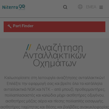
Direct
Direct
Direct
EMEA
to
to
to
main
main
footer
navigation
content
Part Finder
Αναζήτηση
Ανταλλακτικών
Οχημάτων
Καλωσορίσατε στη λειτουργία αναζήτησης ανταλλακτικών!
Επιλέξτε την εφαρμογή σας και βρείτε όλα τα κατάλληλα
ανταλλακτικά NGK και NTK – από μπουζί, προθερμαντήρες,
πολλαπλασιαστές και καλώδια μέχρι αισθητήρες οξυγόνου,
αισθητήρες μάζας αέρα και πίεσης πολλαπλής εισαγωγής,
αισθητήρες ταχύτητας και θέσης και βαλβίδες ανακυκλοφορίας