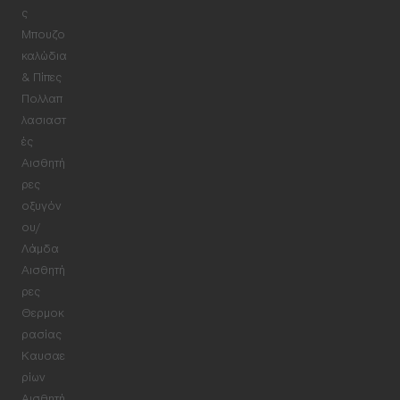
ς
Μπουζο
καλώδια
& Πίπες
Πολλαπ
λασιαστ
ές
Αισθητή
ρες
οξυγόν
ου/
Λάμδα
Αισθητή
ρες
Θερμοκ
ρασίας
Καυσαε
ρίων