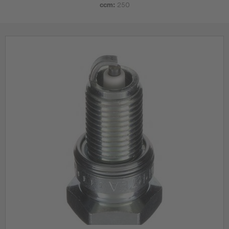
ccm:
250