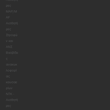
Αισθητή
ρες
MAP/M
AF
Αισθητή
ρες
Στροφώ
ν και
ΑΝΣ
Βαλβίδε
ς
ανακυκ
λοφορί
ας
καυσαε
ρίων
NTK -
Αισθητή
ρες