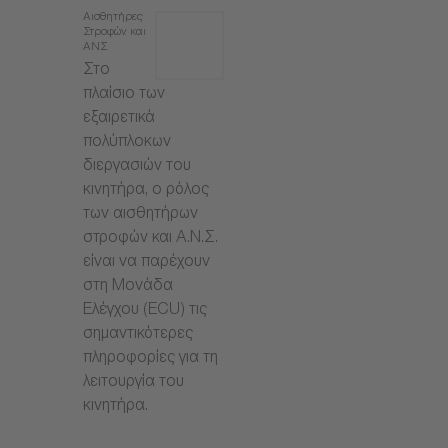
Αισθητήρες
Στροφών και
ΑΝΣ
Στο
πλαίσιο των
εξαιρετικά
πολύπλοκων
διεργασιών του
κινητήρα, ο ρόλος
των αισθητήρων
στροφών και Α.Ν.Σ.
είναι να παρέχουν
στη Μονάδα
Ελέγχου (ECU) τις
σημαντικότερες
πληροφορίες για τη
λειτουργία του
κινητήρα.