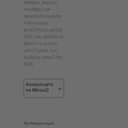
σκαφών, μικρούς
κινητήρες και
ηλεκτρικά εργαλεία.
Η λειτουργία
αναζήτησης μπουζί
NGK σας βοηθά να
βρείτε το σωστό
μπουζί μέσω των
κωδικών μπουζί της
NGK.
Ανακαλύψτε
τα Μπουζί
Προθερμαντήρες