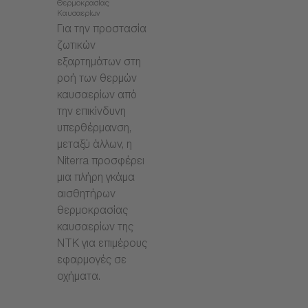
Θερμοκρασίας
Καυσαερίων
Για την προστασία
ζωτικών
εξαρτημάτων στη
ροή των θερμών
καυσαερίων από
την επικίνδυνη
υπερθέρμανση,
μεταξύ άλλων, η
Niterra προσφέρει
μια πλήρη γκάμα
αισθητήρων
θερμοκρασίας
καυσαερίων της
NTK για επιμέρους
εφαρμογές σε
οχήματα.