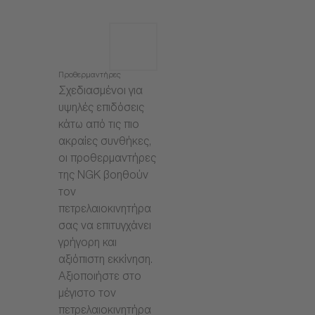
Προθερμαντήρες
Σχεδιασμένοι για
υψηλές επιδόσεις
κάτω από τις πιο
ακραίες συνθήκες,
οι προθερμαντήρες
της NGK βοηθούν
τον
πετρελαιοκινητήρα
σας να επιτυγχάνει
γρήγορη και
αξιόπιστη εκκίνηση.
Αξιοποιήστε στο
μέγιστο τον
πετρελαιοκινητήρα