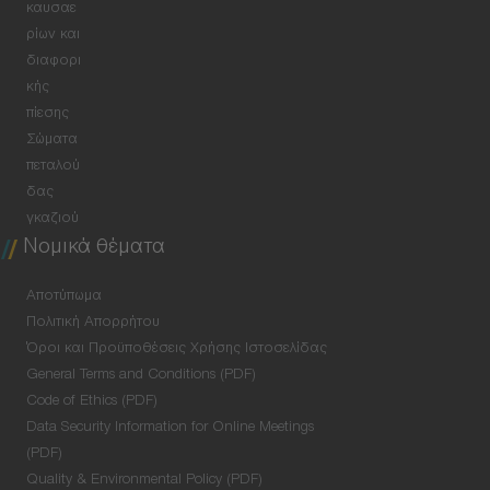
καυσαε
ρίων και
διαφορι
κής
πίεσης
Σώματα
πεταλού
δας
γκαζιού
Νομικά θέματα
Αποτύπωμα
Πολιτική Απορρήτου
Όροι και Προϋποθέσεις Χρήσης Ιστοσελίδας
General Terms and Conditions (PDF)
Code of Ethics (PDF)
Data Security Information for Online Meetings
(PDF)
Quality & Environmental Policy (PDF)