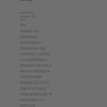
και ΑΝΣ
Αισθητήρες
Στροφών και
ΑΝΣ
Στο
πλαίσιο των
εξαιρετικά
πολύπλοκων
διεργασιών του
κινητήρα, ο ρόλος
των αισθητήρων
στροφών και Α.Ν.Σ.
είναι να παρέχουν
στη Μονάδα
Ελέγχου (ECU) τις
σημαντικότερες
πληροφορίες για τη
λειτουργία του
κινητήρα.