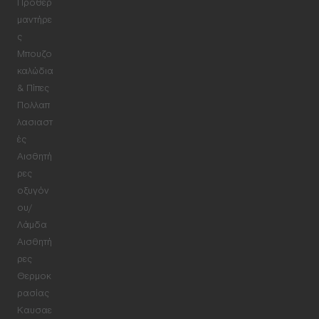
Προθερ
μαντήρε
ς
Μπουζο
καλώδια
& Πίπες
Πολλαπ
λασιαστ
ές
Αισθητή
ρες
οξυγόν
ου/
Λάμδα
Αισθητή
ρες
Θερμοκ
ρασίας
Καυσαε