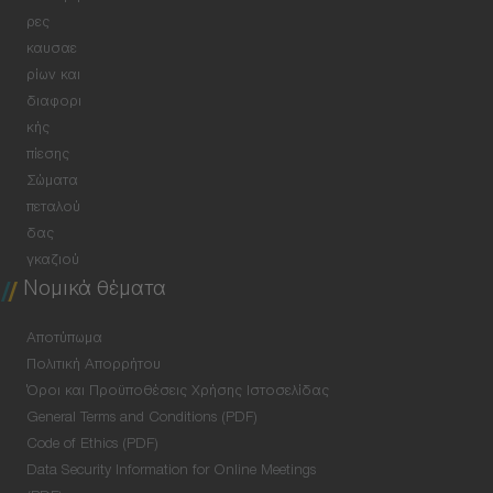
ρες
καυσαε
ρίων και
διαφορι
κής
πίεσης
Σώματα
πεταλού
δας
γκαζιού
Νομικά θέματα
Αποτύπωμα
Πολιτική Απορρήτου
Όροι και Προϋποθέσεις Χρήσης Ιστοσελίδας
General Terms and Conditions (PDF)
Code of Ethics (PDF)
Data Security Information for Online Meetings