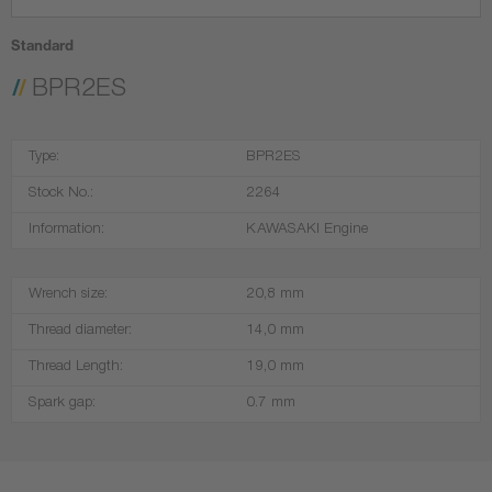
Standard
BPR2ES
Type:
BPR2ES
Stock No.:
2264
Information:
KAWASAKI Engine
Wrench size:
20,8 mm
Thread diameter:
14,0 mm
Thread Length:
19,0 mm
Spark gap:
0.7 mm