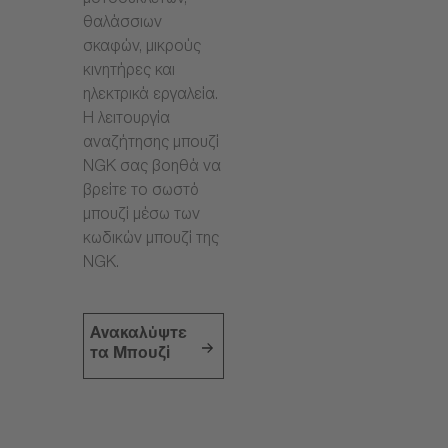
μοτοσυκλετών,
θαλάσσιων
σκαφών, μικρούς
κινητήρες και
ηλεκτρικά εργαλεία.
Η λειτουργία
αναζήτησης μπουζί
NGK σας βοηθά να
βρείτε το σωστό
μπουζί μέσω των
κωδικών μπουζί της
NGK.
Ανακαλύψτε
τα Μπουζί