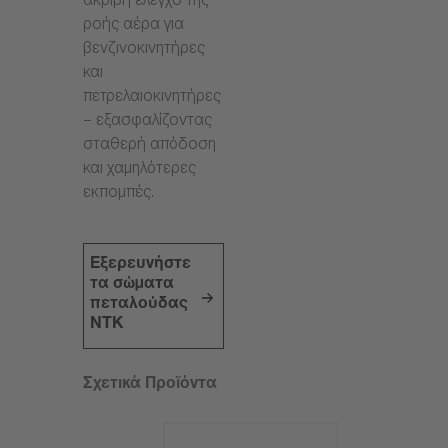
ακριβή έλεγχο της
ροής αέρα για
βενζινοκινητήρες
και
πετρελαιοκινητήρες
– εξασφαλίζοντας
σταθερή απόδοση
και χαμηλότερες
εκπομπές.
Εξερευνήστε
τα σώματα
πεταλούδας
NTK
Σχετικά Προϊόντα