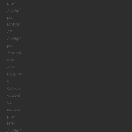
ρίων
Αισθητή
ρες
MAP/M
AF
Αισθητή
ρες
Στροφώ
ν και
ΑΝΣ
Βαλβίδε
ς
ανακυκ
λοφορί
ας
καυσαε
ρίων
NTK -
Αισθητή