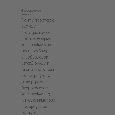
Θερμοκρασίας
Καυσαερίων
Για την προστασία
ζωτικών
εξαρτημάτων στη
ροή των θερμών
καυσαερίων από
την επικίνδυνη
υπερθέρμανση,
μεταξύ άλλων, η
Niterra προσφέρει
μια πλήρη γκάμα
αισθητήρων
θερμοκρασίας
καυσαερίων της
NTK για επιμέρους
εφαρμογές σε
οχήματα.