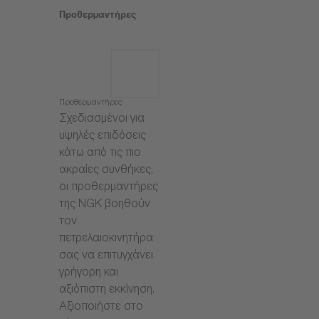
Προθερμαντήρες
Προθερμαντήρες
Σχεδιασμένοι για
υψηλές επιδόσεις
κάτω από τις πιο
ακραίες συνθήκες,
οι προθερμαντήρες
της NGK βοηθούν
τον
πετρελαιοκινητήρα
σας να επιτυγχάνει
γρήγορη και
αξιόπιστη εκκίνηση.
Αξιοποιήστε στο