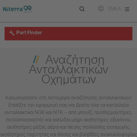
Direct
Direct
Direct
EMEA
to
to
to
main
main
footer
navigation
content
Part Finder
Αναζήτηση
Ανταλλακτικών
Οχημάτων
Καλωσορίσατε στη λειτουργία αναζήτησης ανταλλακτικών!
Επιλέξτε την εφαρμογή σας και βρείτε όλα τα κατάλληλα
ανταλλακτικά NGK και NTK – από μπουζί, προθερμαντήρες,
πολλαπλασιαστές και καλώδια μέχρι αισθητήρες οξυγόνου,
αισθητήρες μάζας αέρα και πίεσης πολλαπλής εισαγωγής,
αισθητήρες ταχύτητας και θέσης και βαλβίδες ανακυκλοφορίας