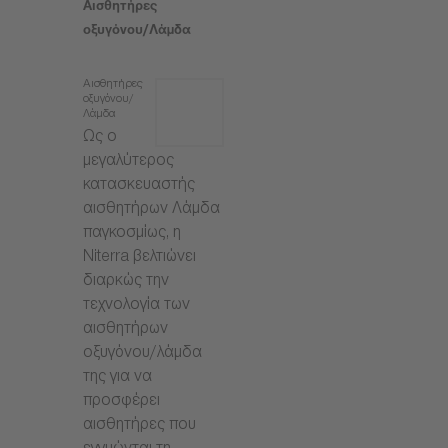
Αισθητήρες
οξυγόνου/Λάμδα
Αισθητήρες
οξυγόνου/
Λάμδα
Ως ο
μεγαλύτερος
κατασκευαστής
αισθητήρων Λάμδα
παγκοσμίως, η
Niterra βελτιώνει
διαρκώς την
τεχνολογία των
αισθητήρων
οξυγόνου/λάμδα
της για να
προσφέρει
αισθητήρες που