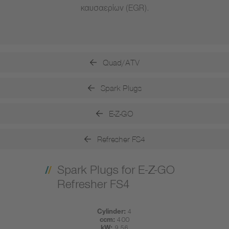
καυσαερίων (EGR).
Quad/ATV
Spark Plugs
E-Z-GO
Refresher FS4
Spark Plugs for E-Z-GO
Refresher FS4
Cylinder:
4
ccm:
400