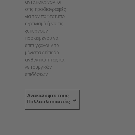
ανταποκρίνονται
στις προδιαγραφές
για τον πρωτότυπο
εξοπλισμό ή να τις
ξεπερνούν,
προκειμένου να
επιτυγχάνουν τα
μέγιστα επίπεδα
ανθεκτικότητας και
λειτουργικών
επιδόσεων.
Ανακαλύψτε τους
Πολλαπλασιαστές