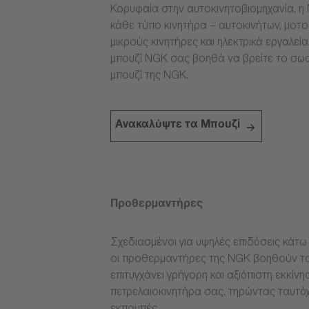
Κορυφαία στην αυτοκινητοβιομηχανία, η 
κάθε τύπο κινητήρα – αυτοκινήτων, μοτ
μικρούς κινητήρες και ηλεκτρικά εργαλεί
μπουζί NGK σας βοηθά να βρείτε το σω
μπουζί της NGK.
Ανακαλύψτε τα Μπουζί
Προθερμαντήρες
Σχεδιασμένοι για υψηλές επιδόσεις κάτω 
οι προθερμαντήρες της NGK βοηθούν το
επιτυγχάνει γρήγορη και αξιόπιστη εκκίνη
πετρελαιοκινητήρα σας, τηρώντας ταυτόχ