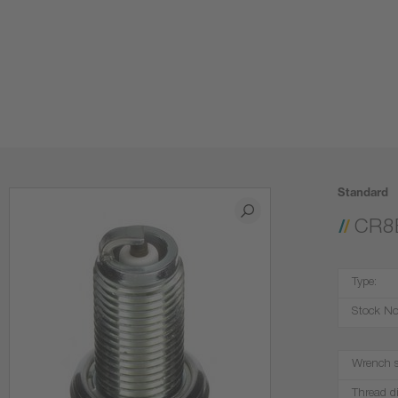
Standard
CR8
Type:
Stock No
Wrench s
Thread d