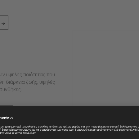
ιων υψηλής ποιότητας που
η διάρκεια ζωής, υψηλές
 συνθήκες.
ες