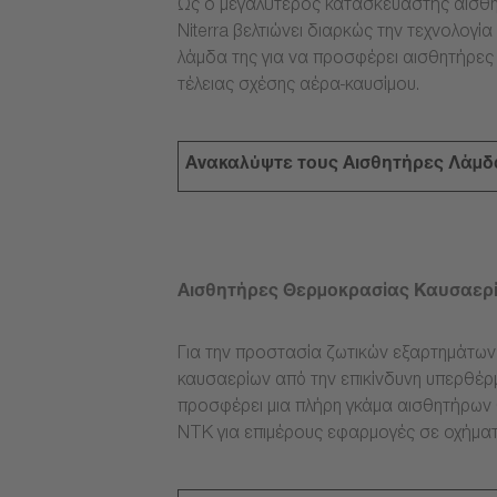
Ως ο μεγαλύτερος κατασκευαστής αισθη
Niterra βελτιώνει διαρκώς την τεχνολογ
λάμδα της για να προσφέρει αισθητήρες
τέλειας σχέσης αέρα-καυσίμου.
Ανακαλύψτε τους Αισθητήρες Λάμδ
Αισθητήρες Θερμοκρασίας Καυσαερ
Για την προστασία ζωτικών εξαρτημάτω
καυσαερίων από την επικίνδυνη υπερθέρμ
προσφέρει μια πλήρη γκάμα αισθητήρων
NTK για επιμέρους εφαρμογές σε οχήματ