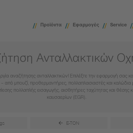
Προϊόντα
Εφαρμογές
Service
ήτηση Ανταλλακτικών Ο
ργία αναζήτησης ανταλλακτικών! Επιλέξτε την εφαρμογή σας και
– από μπουζί, προθερμαντήρες, πολλαπλασιαστές και καλώδια 
πίεσης πολλαπλής εισαγωγής, αισθητήρες ταχύτητας και θέσης 
καυσαερίων (EGR).
gs
E-TON