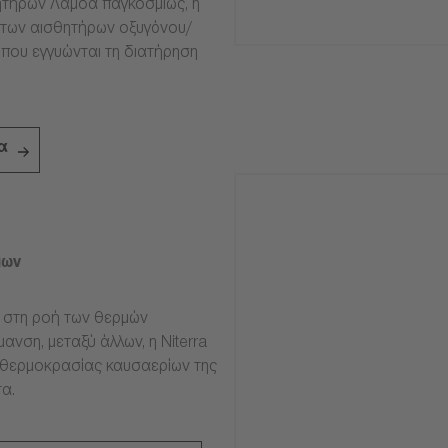
τήρων Λάμδα παγκοσμίως, η
ία των αισθητήρων οξυγόνου/
 που εγγυώνται τη διατήρηση
α
ίων
ν στη ροή των θερμών
ανση, μεταξύ άλλων, η Niterra
 θερμοκρασίας καυσαερίων της
α.