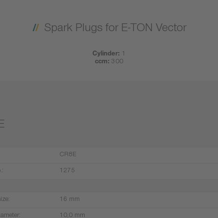
Spark Plugs for E-TON Vector
Cylinder:
1
ccm:
300
E
CR8E
.:
1275
ize:
16 mm
iameter:
10,0 mm