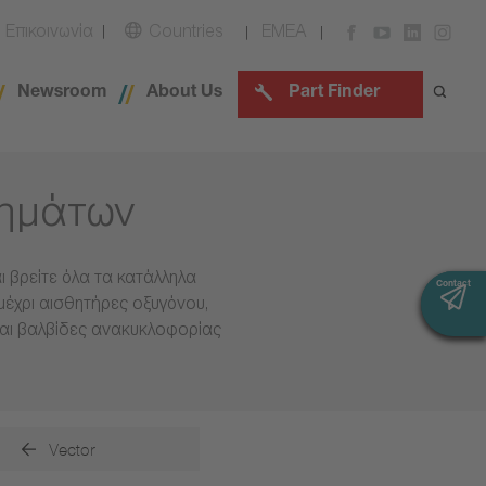
Επικοινωνία
Countries
EMEA
Newsroom
About Us
Part Finder
χημάτων
 βρείτε όλα τα κατάλληλα
Contact
Contact
μέχρι αισθητήρες οξυγόνου,
και βαλβίδες ανακυκλοφορίας
Vector