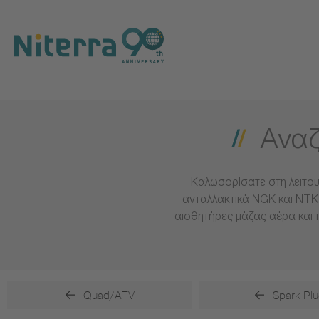
Direct
Direct
Direct
to
to
to
main
main
footer
navigation
content
Αναζ
Καλωσορίσατε στη λειτου
ανταλλακτικά NGK και NTK 
αισθητήρες μάζας αέρα και 
Quad/ATV
Spark Plu