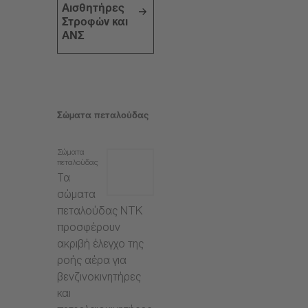
Αισθητήρες
Στροφών και
ΑΝΣ
Σώματα πεταλούδας
Σώματα
πεταλούδας
Τα
σώματα
πεταλούδας NTK
προσφέρουν
ακριβή έλεγχο της
ροής αέρα για
βενζινοκινητήρες
και