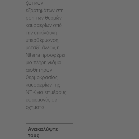
ζωτικών
εξαρτημάτων στη
ροή των θερμών
καυσαερίων από
την επικίνδυνη
υπερθέρμανση,
μεταξύ άλλων, η
Niterra προσφέρει
μια πλήρη γκάμα
αισθητήρων
θερμοκρασίας
καυσαερίων της
NTK για επιμέρους
εφαρμογές σε
οχήματα.
Ανακαλύψτε
τους