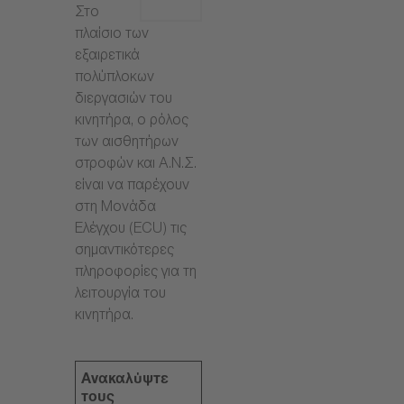
Στο
πλαίσιο των
εξαιρετικά
πολύπλοκων
διεργασιών του
κινητήρα, ο ρόλος
των αισθητήρων
στροφών και Α.Ν.Σ.
είναι να παρέχουν
στη Μονάδα
Ελέγχου (ECU) τις
σημαντικότερες
πληροφορίες για τη
λειτουργία του
κινητήρα.
Ανακαλύψτε
τους