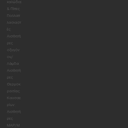
καλώδια
& Πίπες
Πολλαπ
λασιαστ
ές
Αισθητή
ρες
οξυγόν
ου/
Λάμδα
Αισθητή
ρες
Θερμοκ
ρασίας
Καυσαε
ρίων
Αισθητή
ρες
MAP/M