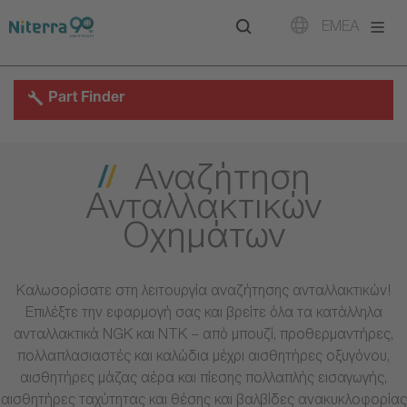
Direct
Direct
Direct
EMEA
to
to
to
main
main
footer
navigation
content
Part Finder
Αναζήτηση
Ανταλλακτικών
Οχημάτων
Καλωσορίσατε στη λειτουργία αναζήτησης ανταλλακτικών!
Επιλέξτε την εφαρμογή σας και βρείτε όλα τα κατάλληλα
ανταλλακτικά NGK και NTK – από μπουζί, προθερμαντήρες,
πολλαπλασιαστές και καλώδια μέχρι αισθητήρες οξυγόνου,
αισθητήρες μάζας αέρα και πίεσης πολλαπλής εισαγωγής,
αισθητήρες ταχύτητας και θέσης και βαλβίδες ανακυκλοφορίας