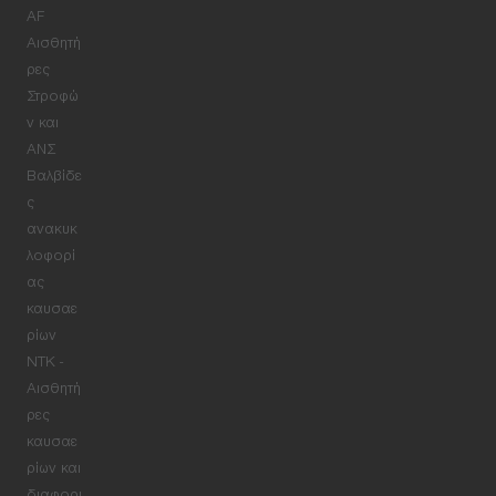
AF
Αισθητή
ρες
Στροφώ
ν και
ΑΝΣ
Βαλβίδε
ς
ανακυκ
λοφορί
ας
καυσαε
ρίων
NTK -
Αισθητή
ρες
καυσαε
ρίων και