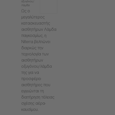
οξυγόνου/
Λάμδα
Ως ο
μεγαλύτερος
κατασκευαστής
αισθητήρων Λάμδα
παγκοσμίως, η
Niterra βελτιώνει
διαρκώς την
τεχνολογία των
αισθητήρων
οξυγόνου/λάμδα
της για να
προσφέρει
αισθητήρες που
εγγυώνται τη
διατήρηση τέλειας
σχέσης αέρα-
καυσίμου.