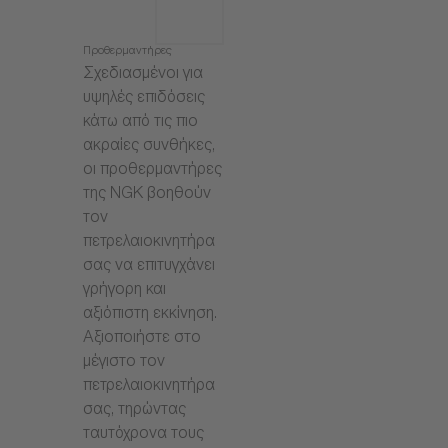
Προθερμαντήρες
Σχεδιασμένοι για
υψηλές επιδόσεις
κάτω από τις πιο
ακραίες συνθήκες,
οι προθερμαντήρες
της NGK βοηθούν
τον
πετρελαιοκινητήρα
σας να επιτυγχάνει
γρήγορη και
αξιόπιστη εκκίνηση.
Αξιοποιήστε στο
μέγιστο τον
πετρελαιοκινητήρα
σας, τηρώντας
ταυτόχρονα τους