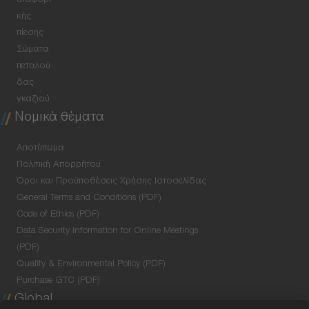
διαφορι
κής
πίεσης
Σώματα
πεταλού
δας
γκαζιού
Νομικά θέματα
Αποτύπωμα
Πολιτική Απορρήτου
Όροι και Προϋποθέσεις Χρήσης Ιστοσελίδας
General Terms and Conditions (PDF)
Code of Ethics (PDF)
Data Security Information for Online Meetings
(PDF)
Quality & Environmental Policy (PDF)
Purchase GTC (PDF)
Global