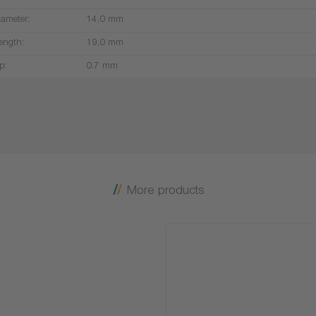
iameter:
14,0 mm
ength:
19,0 mm
p:
0.7 mm
More products