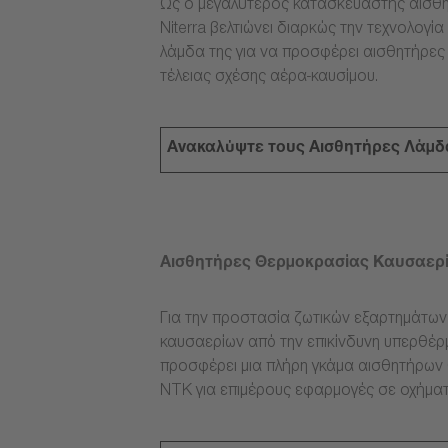
Ως ο μεγαλύτερος κατασκευαστής αισθη
Niterra βελτιώνει διαρκώς την τεχνολογ
λάμδα της για να προσφέρει αισθητήρες
τέλειας σχέσης αέρα-καυσίμου.
Ανακαλύψτε τους Αισθητήρες Λάμδ
Αισθητήρες Θερμοκρασίας Καυσαερ
Για την προστασία ζωτικών εξαρτημάτω
καυσαερίων από την επικίνδυνη υπερθέρμ
προσφέρει μια πλήρη γκάμα αισθητήρων
NTK για επιμέρους εφαρμογές σε οχήματ