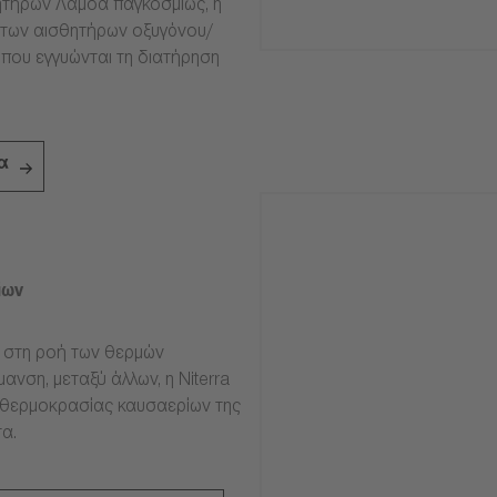
τήρων Λάμδα παγκοσμίως, η
ία των αισθητήρων οξυγόνου/
 που εγγυώνται τη διατήρηση
α
ίων
ν στη ροή των θερμών
ανση, μεταξύ άλλων, η Niterra
 θερμοκρασίας καυσαερίων της
α.