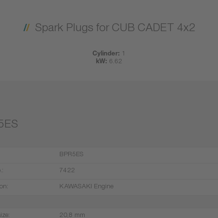
Spark Plugs for CUB CADET 4x2
Cylinder:
1
kW:
6.62
5ES
BPR5ES
.:
7422
on:
KAWASAKI Engine
ize:
20,8 mm