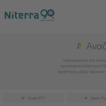
Direct
Direct
Direct
to
to
to
main
main
footer
navigation
content
Αναζ
Καλωσορίσατε στη λειτου
ανταλλακτικά NGK και NTK 
αισθητήρες μάζας αέρα και 
Quad/ATV
Spark Plu