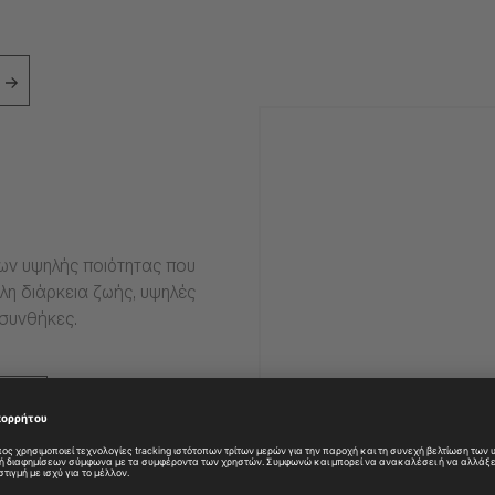
ιων υψηλής ποιότητας που
η διάρκεια ζωής, υψηλές
 συνθήκες.
ες