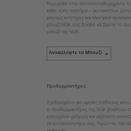
Κορυφαία στην αυτοκινητοβιομηχανία, η 
κάθε τύπο κινητήρα – αυτοκινήτων, μοτ
μικρούς κινητήρες και ηλεκτρικά εργαλεί
μπουζί NGK σας βοηθά να βρείτε το σω
μπουζί της NGK.
Ανακαλύψτε τα Μπουζί
Προθερμαντήρες
Σχεδιασμένοι για υψηλές επιδόσεις κάτω 
οι προθερμαντήρες της NGK βοηθούν το
επιτυγχάνει γρήγορη και αξιόπιστη εκκίνη
πετρελαιοκινητήρα σας, τηρώντας ταυτόχ