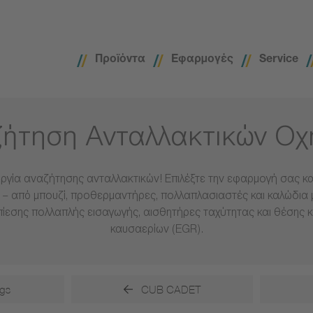
Προϊόντα
Εφαρμογές
Service
ήτηση Ανταλλακτικών Ο
ργία αναζήτησης ανταλλακτικών! Επιλέξτε την εφαρμογή σας και
– από μπουζί, προθερμαντήρες, πολλαπλασιαστές και καλώδια 
πίεσης πολλαπλής εισαγωγής, αισθητήρες ταχύτητας και θέσης 
καυσαερίων (EGR).
gs
CUB CADET