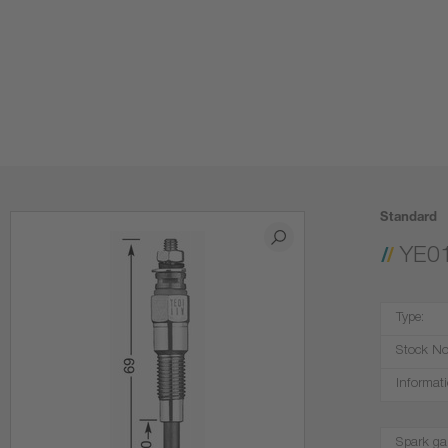
Standard
YE0
Type:
Stock No
Informati
Spark ga