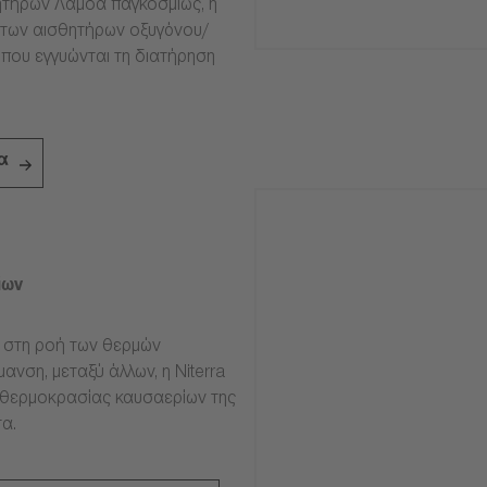
τήρων Λάμδα παγκοσμίως, η
ία των αισθητήρων οξυγόνου/
 που εγγυώνται τη διατήρηση
α
ίων
ν στη ροή των θερμών
ανση, μεταξύ άλλων, η Niterra
 θερμοκρασίας καυσαερίων της
α.