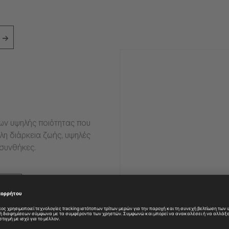
ιων υψηλής ποιότητας που
η διάρκεια ζωής, υψηλές
 συνθήκες.
ες