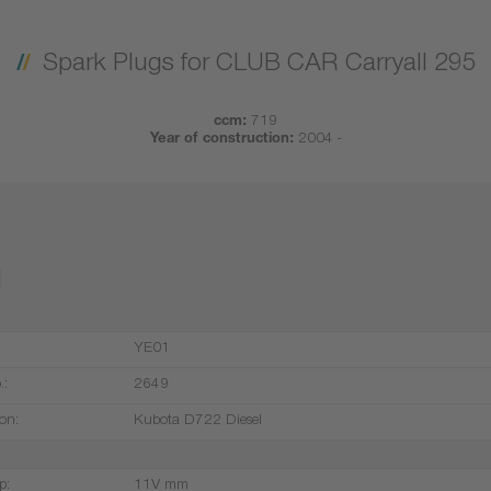
Spark Plugs for CLUB CAR Carryall 295
ccm:
719
Year of construction:
2004 -
1
YE01
.:
2649
on:
Kubota D722 Diesel
p:
11V mm