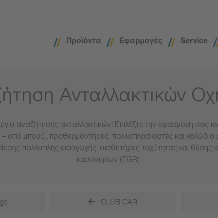
Προϊόντα
Εφαρμογές
Service
ήτηση Ανταλλακτικών Ο
ργία αναζήτησης ανταλλακτικών! Επιλέξτε την εφαρμογή σας και
– από μπουζί, προθερμαντήρες, πολλαπλασιαστές και καλώδια 
πίεσης πολλαπλής εισαγωγής, αισθητήρες ταχύτητας και θέσης 
καυσαερίων (EGR).
gs
CLUB CAR