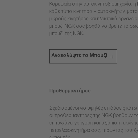
Κορυφαία στην αυτοκινητοβιομηχανία, η 
κάθε τύπο κινητήρα – αυτοκινήτων, μοτ
μικρούς κινητήρες και ηλεκτρικά εργαλεί
μπουζί NGK σας βοηθά να βρείτε το σω
μπουζί της NGK.
Ανακαλύψτε τα Μπουζί
Προθερμαντήρες
Σχεδιασμένοι για υψηλές επιδόσεις κάτω 
οι προθερμαντήρες της NGK βοηθούν το
επιτυγχάνει γρήγορη και αξιόπιστη εκκίνη
πετρελαιοκινητήρα σας, τηρώντας ταυτόχ