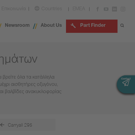
Επικοινωνία
Countries
EMEA
Newsroom
About Us
Part Finder
χημάτων
 βρείτε όλα τα κατάλληλα
Contact
Contact
μέχρι αισθητήρες οξυγόνου,
και βαλβίδες ανακυκλοφορίας
Carryall 295