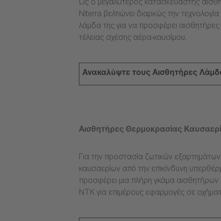
Ως ο μεγαλύτερος κατασκευαστής αισθη
Niterra βελτιώνει διαρκώς την τεχνολογ
λάμδα της για να προσφέρει αισθητήρες
τέλειας σχέσης αέρα-καυσίμου.
Ανακαλύψτε τους Αισθητήρες Λάμδ
Αισθητήρες Θερμοκρασίας Καυσαερ
Για την προστασία ζωτικών εξαρτημάτω
καυσαερίων από την επικίνδυνη υπερθέρμ
προσφέρει μια πλήρη γκάμα αισθητήρων
NTK για επιμέρους εφαρμογές σε οχήματ