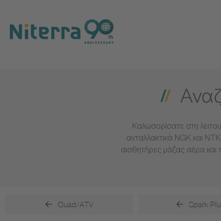
Direct
Direct
Direct
to
to
to
main
main
footer
navigation
content
Αναζ
Καλωσορίσατε στη λειτου
ανταλλακτικά NGK και NTK 
αισθητήρες μάζας αέρα και 
Quad/ATV
Spark Plu