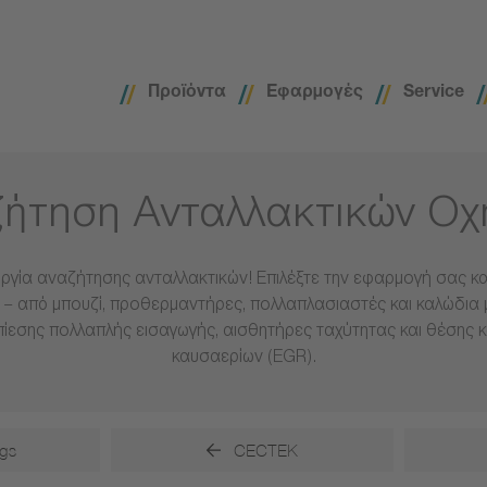
Προϊόντα
Εφαρμογές
Service
ήτηση Ανταλλακτικών Ο
ργία αναζήτησης ανταλλακτικών! Επιλέξτε την εφαρμογή σας και
– από μπουζί, προθερμαντήρες, πολλαπλασιαστές και καλώδια 
πίεσης πολλαπλής εισαγωγής, αισθητήρες ταχύτητας και θέσης 
καυσαερίων (EGR).
gs
CECTEK