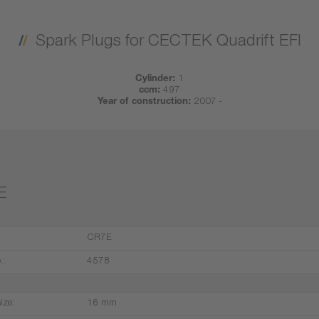
Spark Plugs for CECTEK Quadrift EFI
Cylinder:
1
ccm:
497
Year of construction:
2007 -
E
CR7E
.:
4578
ize:
16 mm