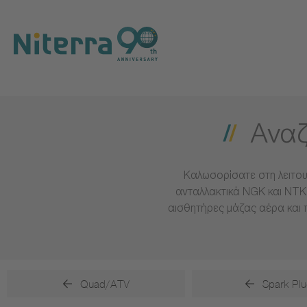
Direct
Direct
Direct
to
to
to
main
main
footer
navigation
content
Αναζ
Καλωσορίσατε στη λειτου
ανταλλακτικά NGK και NTK 
αισθητήρες μάζας αέρα και 
Quad/ATV
Spark Plu