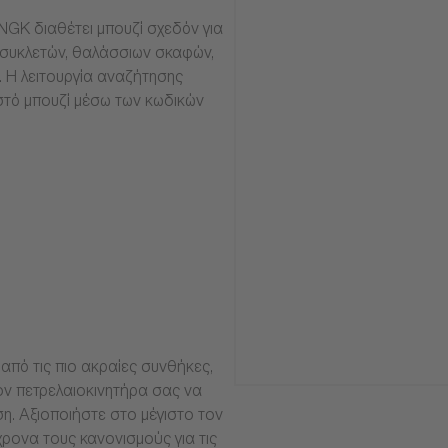
NGK διαθέτει μπουζί σχεδόν για
οσυκλετών, θαλάσσιων σκαφών,
α. Η λειτουργία αναζήτησης
στό μπουζί μέσω των κωδικών
από τις πιο ακραίες συνθήκες,
ν πετρελαιοκινητήρα σας να
ση. Αξιοποιήστε στο μέγιστο τον
ρονα τους κανονισμούς για τις