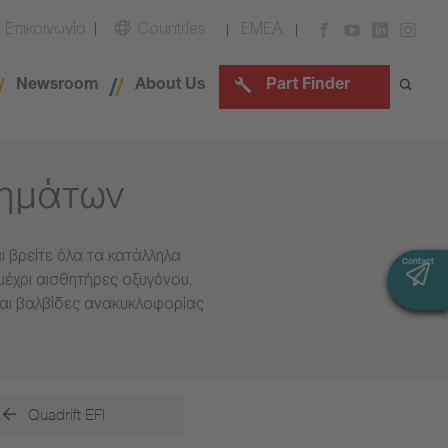
Επικοινωνία
Countries
EMEA
Newsroom
About Us
Part Finder
χημάτων
 βρείτε όλα τα κατάλληλα
Contact
Contact
μέχρι αισθητήρες οξυγόνου,
και βαλβίδες ανακυκλοφορίας
Quadrift EFI