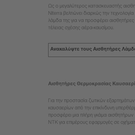
Ως ο μεγαλύτερος κατασκευαστής αισθη
Niterra βελτιώνει διαρκώς την τεχνολογ
λάμδα της για να προσφέρει αισθητήρες
τέλειας σχέσης αέρα-καυσίμου.
Ανακαλύψτε τους Αισθητήρες Λάμδ
Αισθητήρες Θερμοκρασίας Καυσαερ
Για την προστασία ζωτικών εξαρτημάτω
καυσαερίων από την επικίνδυνη υπερθέρμ
προσφέρει μια πλήρη γκάμα αισθητήρων
NTK για επιμέρους εφαρμογές σε οχήματ