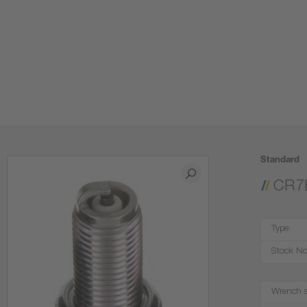
Standard
CR7
Type:
Stock No
Wrench s