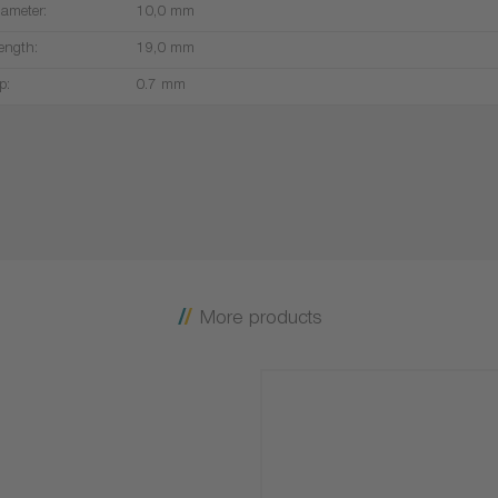
iameter:
10,0 mm
ength:
19,0 mm
p:
0.7 mm
More products