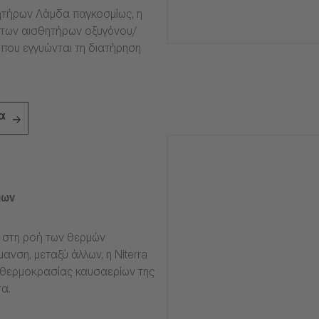
τήρων Λάμδα παγκοσμίως, η
ία των αισθητήρων οξυγόνου/
 που εγγυώνται τη διατήρηση
α
ίων
ν στη ροή των θερμών
ανση, μεταξύ άλλων, η Niterra
 θερμοκρασίας καυσαερίων της
α.