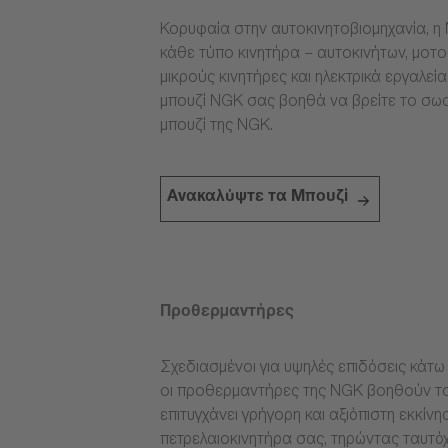
Κορυφαία στην αυτοκινητοβιομηχανία, η 
κάθε τύπο κινητήρα – αυτοκινήτων, μοτ
μικρούς κινητήρες και ηλεκτρικά εργαλεί
μπουζί NGK σας βοηθά να βρείτε το σω
μπουζί της NGK.
Ανακαλύψτε τα Μπουζί
Προθερμαντήρες
Σχεδιασμένοι για υψηλές επιδόσεις κάτω 
οι προθερμαντήρες της NGK βοηθούν το
επιτυγχάνει γρήγορη και αξιόπιστη εκκίνη
πετρελαιοκινητήρα σας, τηρώντας ταυτόχ