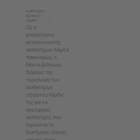
Αισθητήρες
οξυγόνου/
Λάμδα
Ως ο
μεγαλύτερος
κατασκευαστής
αισθητήρων Λάμδα
παγκοσμίως, η
Niterra βελτιώνει
διαρκώς την
τεχνολογία των
αισθητήρων
οξυγόνου/λάμδα
της για να
προσφέρει
αισθητήρες που
εγγυώνται τη
διατήρηση τέλειας