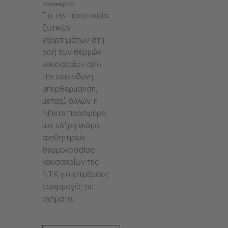
Καυσαερίων
Για την προστασία
ζωτικών
εξαρτημάτων στη
ροή των θερμών
καυσαερίων από
την επικίνδυνη
υπερθέρμανση,
μεταξύ άλλων, η
Niterra προσφέρει
μια πλήρη γκάμα
αισθητήρων
θερμοκρασίας
καυσαερίων της
NTK για επιμέρους
εφαρμογές σε
οχήματα.