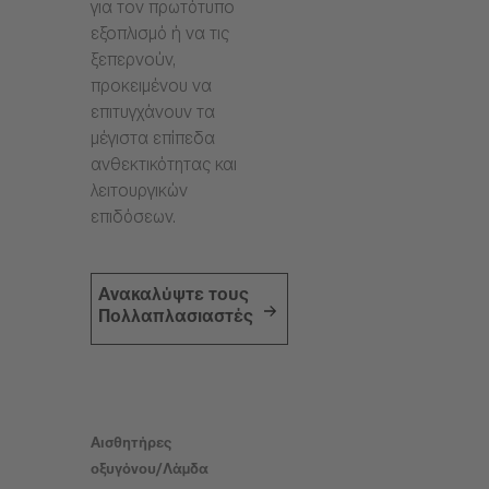
για τον πρωτότυπο
εξοπλισμό ή να τις
ξεπερνούν,
προκειμένου να
επιτυγχάνουν τα
μέγιστα επίπεδα
ανθεκτικότητας και
λειτουργικών
επιδόσεων.
Ανακαλύψτε τους
Πολλαπλασιαστές
Αισθητήρες
οξυγόνου/Λάμδα