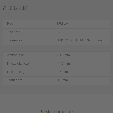
BR2-LM
Type:
BR2-LM
Stock No.:
5798
Information:
BRIGGS & STRATTON Engine
Wrench size:
20,8 mm
Thread diameter:
14,0 mm
Thread Length:
9,5 mm
Spark gap:
0.6 mm
More products