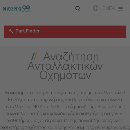
Direct
Direct
Direct
EMEA
to
to
to
main
main
footer
navigation
content
Part Finder
Αναζήτηση
Ανταλλακτικών
Οχημάτων
Καλωσορίσατε στη λειτουργία αναζήτησης ανταλλακτικών!
Επιλέξτε την εφαρμογή σας και βρείτε όλα τα κατάλληλα
ανταλλακτικά NGK και NTK – από μπουζί, προθερμαντήρες,
πολλαπλασιαστές και καλώδια μέχρι αισθητήρες οξυγόνου,
αισθητήρες μάζας αέρα και πίεσης πολλαπλής εισαγωγής,
αισθητήρες ταχύτητας και θέσης και βαλβίδες ανακυκλοφορίας