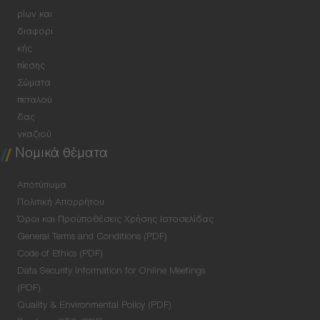
ρίων και
διαφορι
κής
πίεσης
Σώματα
πεταλού
δας
γκαζιού
Νομικά θέματα
Αποτύπωμα
Πολιτική Απορρήτου
Όροι και Προϋποθέσεις Χρήσης Ιστοσελίδας
General Terms and Conditions (PDF)
Code of Ethics (PDF)
Data Security Information for Online Meetings
(PDF)
Quality & Environmental Policy (PDF)