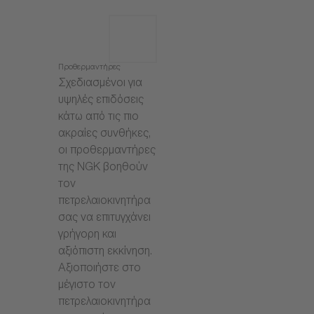
Προθερμαντήρες
Σχεδιασμένοι για
υψηλές επιδόσεις
κάτω από τις πιο
ακραίες συνθήκες,
οι προθερμαντήρες
της NGK βοηθούν
τον
πετρελαιοκινητήρα
σας να επιτυγχάνει
γρήγορη και
αξιόπιστη εκκίνηση.
Αξιοποιήστε στο
μέγιστο τον
πετρελαιοκινητήρα