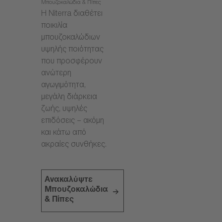
Μπουζοκαλώδια & Πίπες
Η Niterra διαθέτει
ποικιλία
μπουζοκαλώδιων
υψηλής ποιότητας
που προσφέρουν
ανώτερη
αγωγιμότητα,
μεγάλη διάρκεια
ζωής, υψηλές
επιδόσεις – ακόμη
και κάτω από
ακραίες συνθήκες.
Ανακαλύψτε
Μπουζοκαλώδια
& Πίπες