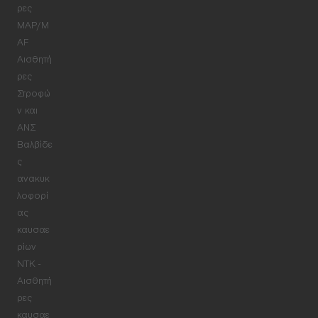
ρες
MAP/M
AF
Αισθητή
ρες
Στροφώ
ν και
ΑΝΣ
Βαλβίδε
ς
ανακυκ
λοφορί
ας
καυσαε
ρίων
NTK -
Αισθητή
ρες
καυσαε