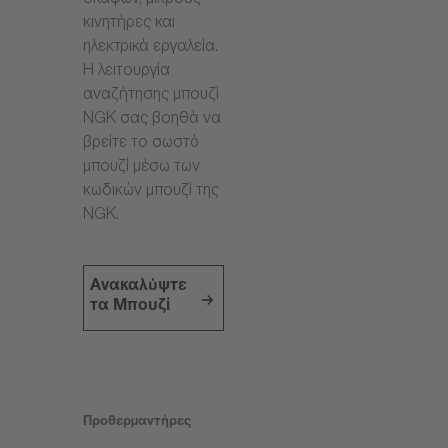
σκαφών, μικρούς
κινητήρες και
ηλεκτρικά εργαλεία.
Η λειτουργία
αναζήτησης μπουζί
NGK σας βοηθά να
βρείτε το σωστό
μπουζί μέσω των
κωδικών μπουζί της
NGK.
Ανακαλύψτε
τα Μπουζί
Προθερμαντήρες