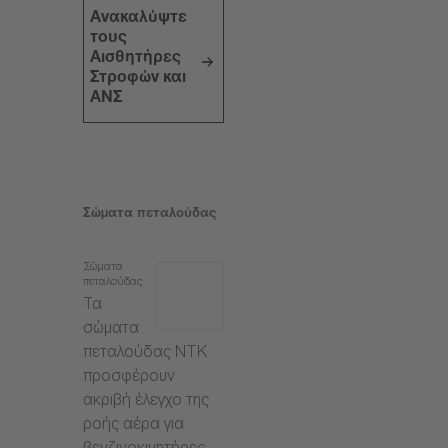
Ανακαλύψτε
τους
Αισθητήρες
Στροφών και
ΑΝΣ
Σώματα πεταλούδας
Σώματα
πεταλούδας
Τα
σώματα
πεταλούδας NTK
προσφέρουν
ακριβή έλεγχο της
ροής αέρα για