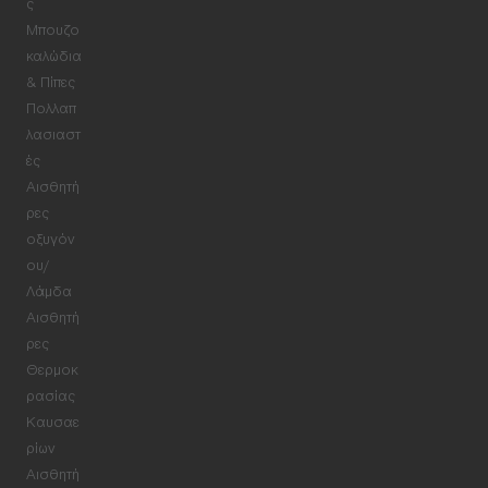
ς
Μπουζο
καλώδια
& Πίπες
Πολλαπ
λασιαστ
ές
Αισθητή
ρες
οξυγόν
ου/
Λάμδα
Αισθητή
ρες
Θερμοκ
ρασίας
Καυσαε
ρίων
Αισθητή