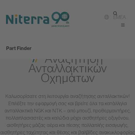
Direct
Direct
Direct
to
to
to
main
main
footer
EMEA
navigation
content
Part Finder
Αναζήτηση
Ανταλλακτικών
Οχημάτων
Καλωσορίσατε στη λειτουργία αναζήτησης ανταλλακτικών!
Επιλέξτε την εφαρμογή σας και βρείτε όλα τα κατάλληλα
ανταλλακτικά NGK και NTK – από μπουζί, προθερμαντήρες,
πολλαπλασιαστές και καλώδια μέχρι αισθητήρες οξυγόνου,
αισθητήρες μάζας αέρα και πίεσης πολλαπλής εισαγωγής,
αισθητήρες ταχύτητας και θέσης και βαλβίδες ανακυκλοφορίας