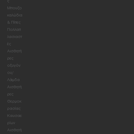
ς
Μπουζο
καλώδια
& Πίπες
Πολλαπ
λασιαστ
ές
Αισθητή
ρες
οξυγόν
ου/
Λάμδα
Αισθητή
ρες
Θερμοκ
ρασίας
Καυσαε
ρίων
Αισθητή