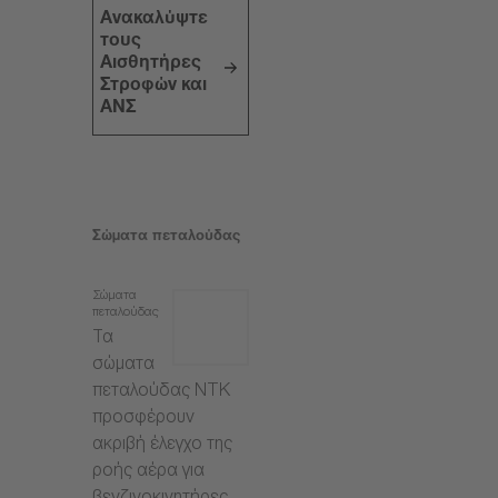
Ανακαλύψτε
τους
Αισθητήρες
Στροφών και
ΑΝΣ
Σώματα πεταλούδας
Σώματα
πεταλούδας
Τα
σώματα
πεταλούδας NTK
προσφέρουν
ακριβή έλεγχο της
ροής αέρα για