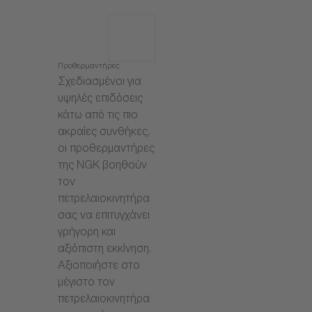
Προθερμαντήρες
Σχεδιασμένοι για
υψηλές επιδόσεις
κάτω από τις πιο
ακραίες συνθήκες,
οι προθερμαντήρες
της NGK βοηθούν
τον
πετρελαιοκινητήρα
σας να επιτυγχάνει
γρήγορη και
αξιόπιστη εκκίνηση.
Αξιοποιήστε στο
μέγιστο τον
πετρελαιοκινητήρα