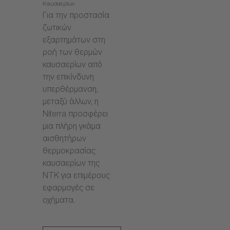
Καυσαερίων
Για την προστασία
ζωτικών
εξαρτημάτων στη
ροή των θερμών
καυσαερίων από
την επικίνδυνη
υπερθέρμανση,
μεταξύ άλλων, η
Niterra προσφέρει
μια πλήρη γκάμα
αισθητήρων
θερμοκρασίας
καυσαερίων της
NTK για επιμέρους
εφαρμογές σε
οχήματα.