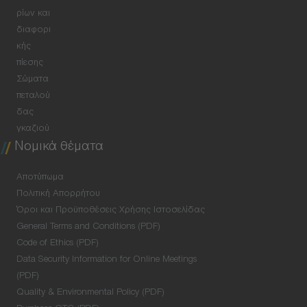
ρίων και
διαφορι
κής
πίεσης
Σώματα
πεταλού
δας
γκαζιού
Νομικά θέματα
Αποτύπωμα
Πολιτική Απορρήτου
Όροι και Προϋποθέσεις Χρήσης Ιστοσελίδας
General Terms and Conditions (PDF)
Code of Ethics (PDF)
Data Security Information for Online Meetings
(PDF)
Quality & Environmental Policy (PDF)