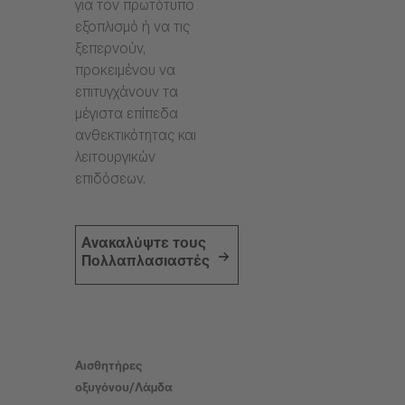
για τον πρωτότυπο
εξοπλισμό ή να τις
ξεπερνούν,
προκειμένου να
επιτυγχάνουν τα
μέγιστα επίπεδα
ανθεκτικότητας και
λειτουργικών
επιδόσεων.
Ανακαλύψτε τους
Πολλαπλασιαστές
Αισθητήρες
οξυγόνου/Λάμδα