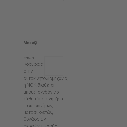
Μπουζί
Μπουζί
Κορυφαία
στην
αυτοκινητοβιομηχανία,
η NGK διαθέτει
μπουζί σχεδόν για
κάθε τύπο κινητήρα
– αυτοκινήτων,
μοτοσυκλετών,
θαλάσσιων
σκαφών, μικρούς