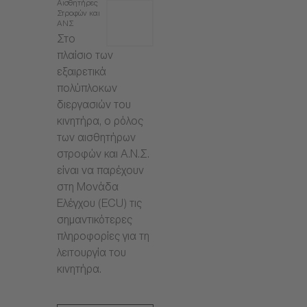
Αισθητήρες
Στροφών και
ΑΝΣ
Στο
πλαίσιο των
εξαιρετικά
πολύπλοκων
διεργασιών του
κινητήρα, ο ρόλος
των αισθητήρων
στροφών και Α.Ν.Σ.
είναι να παρέχουν
στη Μονάδα
Ελέγχου (ECU) τις
σημαντικότερες
πληροφορίες για τη
λειτουργία του
κινητήρα.