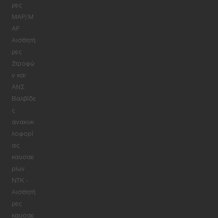
ρες
MAP/M
AF
Αισθητή
ρες
Στροφώ
ν και
ΑΝΣ
Βαλβίδε
ς
ανακυκ
λοφορί
ας
καυσαε
ρίων
NTK -
Αισθητή
ρες
καυσαε