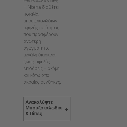
Μπουζοκαλώδια & Πίπες
Η Niterra διαθέτει
ποικιλία
μπουζοκαλώδιων
υψηλής ποιότητας
που προσφέρουν
ανώτερη
αγωγιμότητα,
μεγάλη διάρκεια
ζωής, υψηλές
επιδόσεις – ακόμη
και κάτω από
ακραίες συνθήκες.
Ανακαλύψτε
Μπουζοκαλώδια
& Πίπες