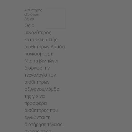
Αισθητήρες
οξυγόνου/
Λάμδα
Ως ο
μεγαλύτερος
κατασκευαστής
αισθητήρων Λάμδα
παγκοσμίως, η
Niterra βελτιώνει
διαρκώς την
τεχνολογία των
αισθητήρων
οξυγόνου/λάμδα
της για να
προσφέρει
αισθητήρες που
εγγυώνται τη
διατήρηση τέλειας