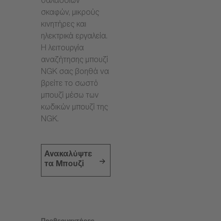
θαλάσσιων
σκαφών, μικρούς
κινητήρες και
ηλεκτρικά εργαλεία.
Η λειτουργία
αναζήτησης μπουζί
NGK σας βοηθά να
βρείτε το σωστό
μπουζί μέσω των
κωδικών μπουζί της
NGK.
Ανακαλύψτε
τα Μπουζί