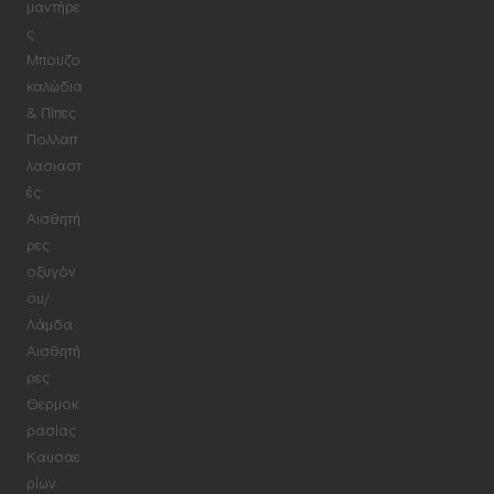
μαντήρε
ς
Μπουζο
καλώδια
& Πίπες
Πολλαπ
λασιαστ
ές
Αισθητή
ρες
οξυγόν
ου/
Λάμδα
Αισθητή
ρες
Θερμοκ
ρασίας
Καυσαε
ρίων