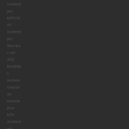
Αισθητή
ρες
MAP/M
AF
Αισθητή
ρες
Στροφώ
ν και
ΑΝΣ
Βαλβίδε
ς
ανακυκ
λοφορί
ας
καυσαε
ρίων
NTK -
Αισθητή