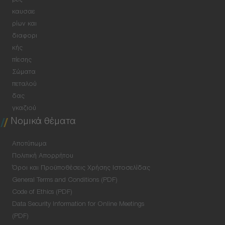
ρες
καυσαε
ρίων και
διαφορι
κής
πίεσης
Σώματα
πεταλού
δας
γκαζιού
Νομικά θέματα
Αποτύπωμα
Πολιτική Απορρήτου
Όροι και Προϋποθέσεις Χρήσης Ιστοσελίδας
General Terms and Conditions (PDF)
Code of Ethics (PDF)
Data Security Information for Online Meetings
(PDF)