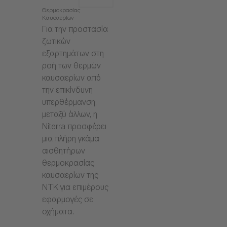
Θερμοκρασίας
Καυσαερίων
Για την προστασία
ζωτικών
εξαρτημάτων στη
ροή των θερμών
καυσαερίων από
την επικίνδυνη
υπερθέρμανση,
μεταξύ άλλων, η
Niterra προσφέρει
μια πλήρη γκάμα
αισθητήρων
θερμοκρασίας
καυσαερίων της
NTK για επιμέρους
εφαρμογές σε
οχήματα.