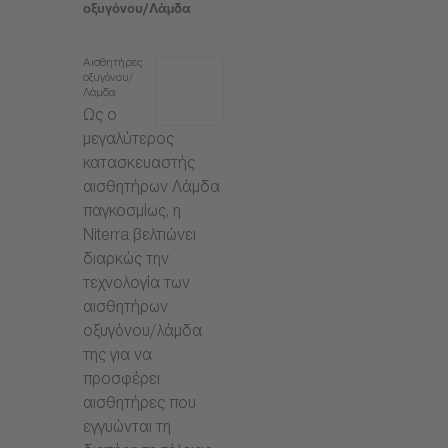
οξυγόνου/Λάμδα
Αισθητήρες
οξυγόνου/
Λάμδα
Ως ο
μεγαλύτερος
κατασκευαστής
αισθητήρων Λάμδα
παγκοσμίως, η
Niterra βελτιώνει
διαρκώς την
τεχνολογία των
αισθητήρων
οξυγόνου/λάμδα
της για να
προσφέρει
αισθητήρες που
εγγυώνται τη