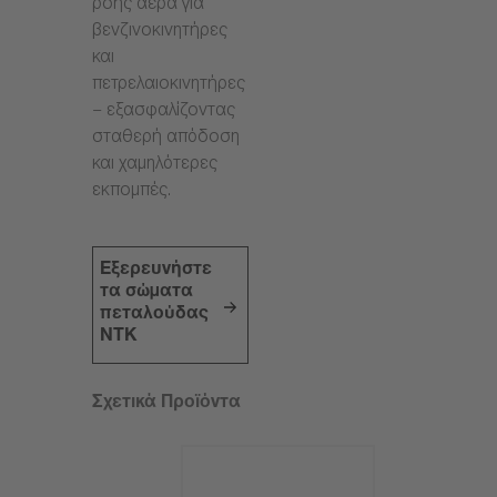
ροής αέρα για
βενζινοκινητήρες
και
πετρελαιοκινητήρες
– εξασφαλίζοντας
σταθερή απόδοση
και χαμηλότερες
εκπομπές.
Εξερευνήστε
τα σώματα
πεταλούδας
NTK
Σχετικά Προϊόντα