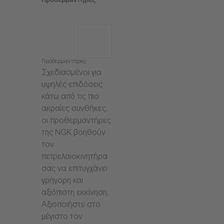
Προθερμαντήρες
Προθερμαντήρες
Σχεδιασμένοι για
υψηλές επιδόσεις
κάτω από τις πιο
ακραίες συνθήκες,
οι προθερμαντήρες
της NGK βοηθούν
τον
πετρελαιοκινητήρα
σας να επιτυγχάνει
γρήγορη και
αξιόπιστη εκκίνηση.
Αξιοποιήστε στο
μέγιστο τον