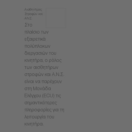
Αισθητήρες
Στροφών και
ΑΝΣ
Στο
πλαίσιο των
εξαιρετικά
πολύπλοκων
διεργασιών του
κινητήρα, ο ρόλος
των αισθητήρων
στροφών και Α.Ν.Σ.
είναι να παρέχουν
στη Μονάδα
Ελέγχου (ECU) τις
σημαντικότερες
πληροφορίες για τη
λειτουργία του
κινητήρα.