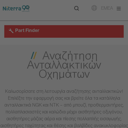
Direct
Direct
Direct
EMEA
to
to
to
main
main
footer
navigation
content
Part Finder
Αναζήτηση
Ανταλλακτικών
Οχημάτων
Καλωσορίσατε στη λειτουργία αναζήτησης ανταλλακτικών!
Επιλέξτε την εφαρμογή σας και βρείτε όλα τα κατάλληλα
ανταλλακτικά NGK και NTK – από μπουζί, προθερμαντήρες,
πολλαπλασιαστές και καλώδια μέχρι αισθητήρες οξυγόνου,
αισθητήρες μάζας αέρα και πίεσης πολλαπλής εισαγωγής,
αισθητήρες ταχύτητας και θέσης και βαλβίδες ανακυκλοφορίας