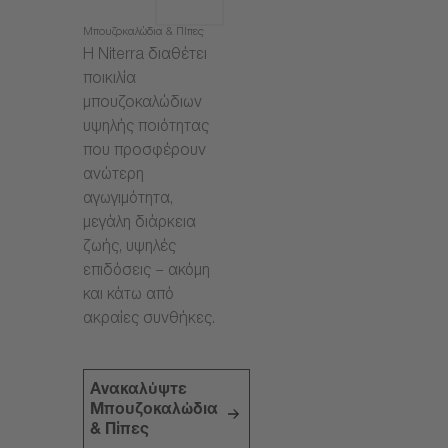
Μπουζοκαλώδια & Πίπες
Η Niterra διαθέτει
ποικιλία
μπουζοκαλώδιων
υψηλής ποιότητας
που προσφέρουν
ανώτερη
αγωγιμότητα,
μεγάλη διάρκεια
ζωής, υψηλές
επιδόσεις – ακόμη
και κάτω από
ακραίες συνθήκες.
Ανακαλύψτε
Μπουζοκαλώδια
& Πίπες