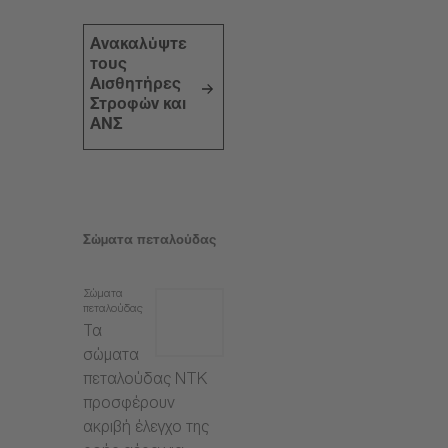
Ανακαλύψτε
τους
Αισθητήρες
Στροφών και
ΑΝΣ
Σώματα πεταλούδας
Σώματα
πεταλούδας
Τα
σώματα
πεταλούδας NTK
προσφέρουν
ακριβή έλεγχο της