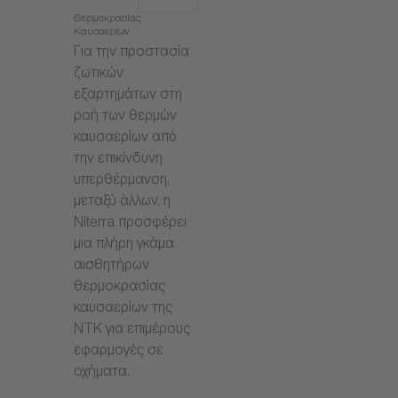
Θερμοκρασίας
Καυσαερίων
Για την προστασία
ζωτικών
εξαρτημάτων στη
ροή των θερμών
καυσαερίων από
την επικίνδυνη
υπερθέρμανση,
μεταξύ άλλων, η
Niterra προσφέρει
μια πλήρη γκάμα
αισθητήρων
θερμοκρασίας
καυσαερίων της
NTK για επιμέρους
εφαρμογές σε
οχήματα.