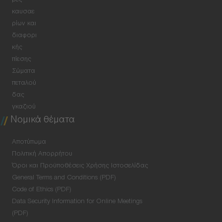
ρες
καυσαε
ρίων και
διαφορι
κής
πίεσης
Σώματα
πεταλού
δας
γκαζιού
Νομικά θέματα
Αποτύπωμα
Πολιτική Απορρήτου
Όροι και Προϋποθέσεις Χρήσης Ιστοσελίδας
General Terms and Conditions (PDF)
Code of Ethics (PDF)
Data Security Information for Online Meetings
(PDF)