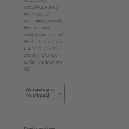
θαλάσσιων
σκαφών, μικρούς
κινητήρες και
ηλεκτρικά εργαλεία.
Η λειτουργία
αναζήτησης μπουζί
NGK σας βοηθά να
βρείτε το σωστό
μπουζί μέσω των
κωδικών μπουζί της
NGK.
Ανακαλύψτε
τα Μπουζί