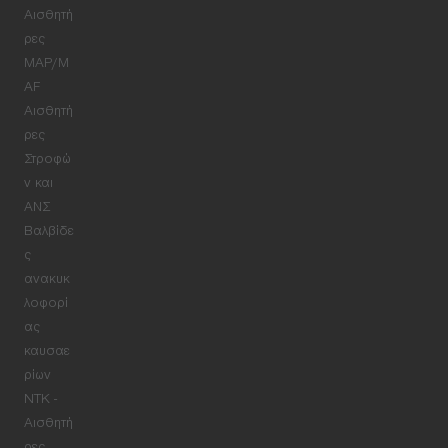
Αισθητή
ρες
MAP/M
AF
Αισθητή
ρες
Στροφώ
ν και
ΑΝΣ
Βαλβίδε
ς
ανακυκ
λοφορί
ας
καυσαε
ρίων
NTK -
Αισθητή