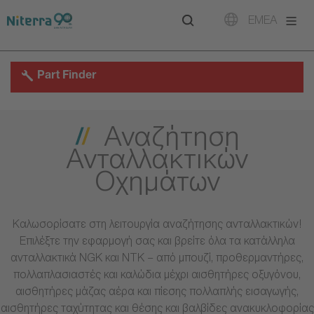
Direct
Direct
Direct
EMEA
to
to
to
main
main
footer
navigation
content
Part Finder
Αναζήτηση
Ανταλλακτικών
Οχημάτων
Καλωσορίσατε στη λειτουργία αναζήτησης ανταλλακτικών!
Επιλέξτε την εφαρμογή σας και βρείτε όλα τα κατάλληλα
ανταλλακτικά NGK και NTK – από μπουζί, προθερμαντήρες,
πολλαπλασιαστές και καλώδια μέχρι αισθητήρες οξυγόνου,
αισθητήρες μάζας αέρα και πίεσης πολλαπλής εισαγωγής,
αισθητήρες ταχύτητας και θέσης και βαλβίδες ανακυκλοφορίας