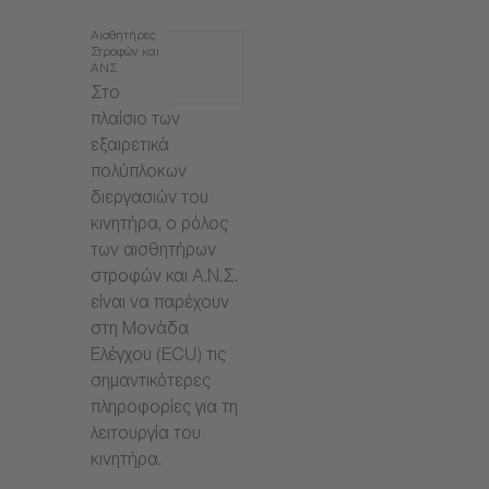
Αισθητήρες
Στροφών και
ΑΝΣ
Στο
πλαίσιο των
εξαιρετικά
πολύπλοκων
διεργασιών του
κινητήρα, ο ρόλος
των αισθητήρων
στροφών και Α.Ν.Σ.
είναι να παρέχουν
στη Μονάδα
Ελέγχου (ECU) τις
σημαντικότερες
πληροφορίες για τη
λειτουργία του
κινητήρα.