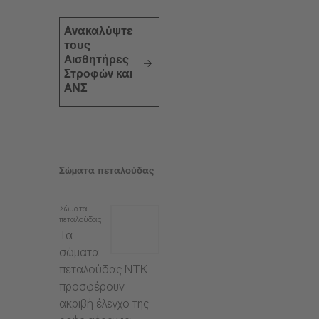
Ανακαλύψτε
τους
Αισθητήρες
Στροφών και
ΑΝΣ
Σώματα πεταλούδας
Σώματα
πεταλούδας
Τα
σώματα
πεταλούδας NTK
προσφέρουν
ακριβή έλεγχο της