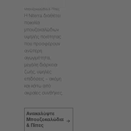
Μπουζοκαλώδια & Πίπες
Η Niterra διαθέτει
ποικιλία
μπουζοκαλώδιων
υψηλής ποιότητας
που προσφέρουν
ανώτερη
αγωγιμότητα,
μεγάλη διάρκεια
ζωής, υψηλές
επιδόσεις – ακόμη
και κάτω από
ακραίες συνθήκες.
Ανακαλύψτε
Μπουζοκαλώδια
& Πίπες