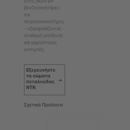
ροής αέρα για
βενζινοκινητήρες
και
πετρελαιοκινητήρες
– εξασφαλίζοντας
σταθερή απόδοση
και χαμηλότερες
εκπομπές.
Εξερευνήστε
τα σώματα
πεταλούδας
NTK
Σχετικά Προϊόντα