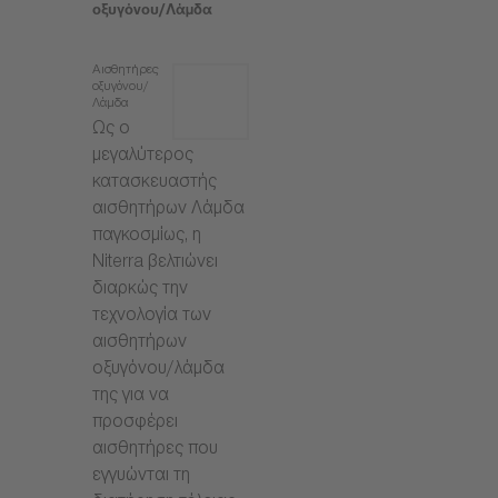
οξυγόνου/Λάμδα
Αισθητήρες
οξυγόνου/
Λάμδα
Ως ο
μεγαλύτερος
κατασκευαστής
αισθητήρων Λάμδα
παγκοσμίως, η
Niterra βελτιώνει
διαρκώς την
τεχνολογία των
αισθητήρων
οξυγόνου/λάμδα
της για να
προσφέρει
αισθητήρες που
εγγυώνται τη