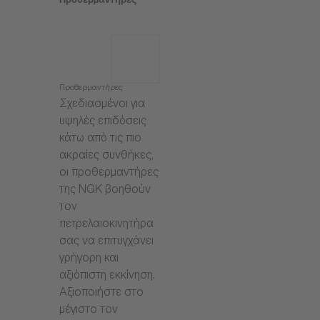
Προθερμαντήρες
Προθερμαντήρες
Σχεδιασμένοι για
υψηλές επιδόσεις
κάτω από τις πιο
ακραίες συνθήκες,
οι προθερμαντήρες
της NGK βοηθούν
τον
πετρελαιοκινητήρα
σας να επιτυγχάνει
γρήγορη και
αξιόπιστη εκκίνηση.
Αξιοποιήστε στο
μέγιστο τον