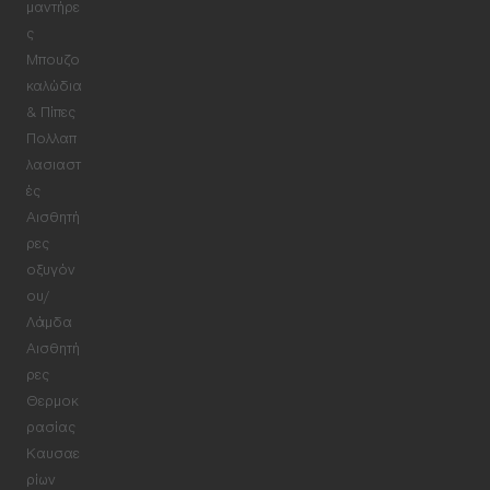
μαντήρε
ς
Μπουζο
καλώδια
& Πίπες
Πολλαπ
λασιαστ
ές
Αισθητή
ρες
οξυγόν
ου/
Λάμδα
Αισθητή
ρες
Θερμοκ
ρασίας
Καυσαε
ρίων