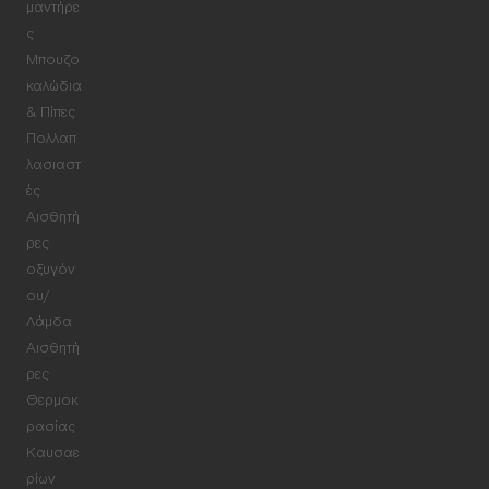
μαντήρε
ς
Μπουζο
καλώδια
& Πίπες
Πολλαπ
λασιαστ
ές
Αισθητή
ρες
οξυγόν
ου/
Λάμδα
Αισθητή
ρες
Θερμοκ
ρασίας
Καυσαε
ρίων