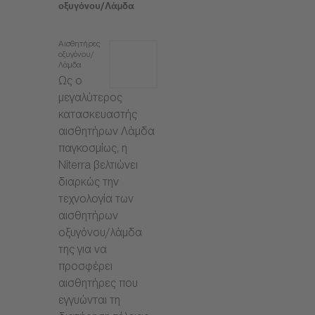
οξυγόνου/Λάμδα
Αισθητήρες
οξυγόνου/
Λάμδα
Ως ο
μεγαλύτερος
κατασκευαστής
αισθητήρων Λάμδα
παγκοσμίως, η
Niterra βελτιώνει
διαρκώς την
τεχνολογία των
αισθητήρων
οξυγόνου/λάμδα
της για να
προσφέρει
αισθητήρες που
εγγυώνται τη