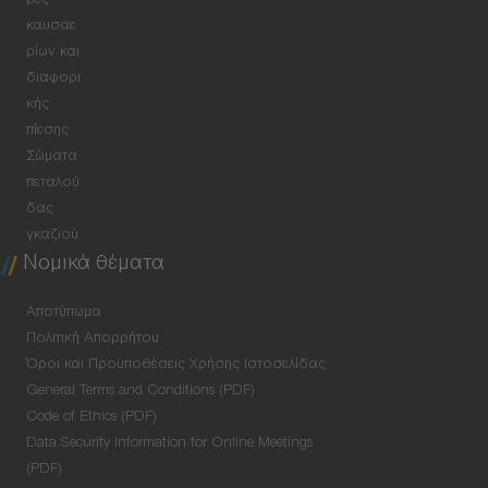
ρες
καυσαε
ρίων και
διαφορι
κής
πίεσης
Σώματα
πεταλού
δας
γκαζιού
Νομικά θέματα
Αποτύπωμα
Πολιτική Απορρήτου
Όροι και Προϋποθέσεις Χρήσης Ιστοσελίδας
General Terms and Conditions (PDF)
Code of Ethics (PDF)
Data Security Information for Online Meetings
(PDF)