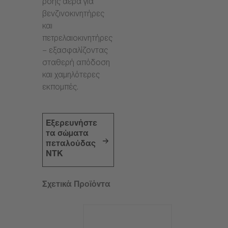
ροής αέρα για
βενζινοκινητήρες
και
πετρελαιοκινητήρες
– εξασφαλίζοντας
σταθερή απόδοση
και χαμηλότερες
εκπομπές.
Εξερευνήστε
τα σώματα
πεταλούδας
NTK
Σχετικά Προϊόντα