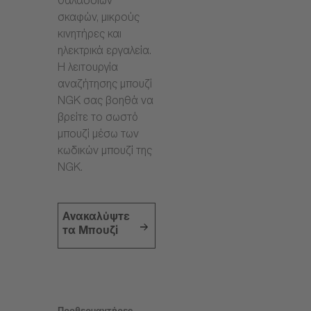
θαλάσσιων
σκαφών, μικρούς
κινητήρες και
ηλεκτρικά εργαλεία.
Η λειτουργία
αναζήτησης μπουζί
NGK σας βοηθά να
βρείτε το σωστό
μπουζί μέσω των
κωδικών μπουζί της
NGK.
Ανακαλύψτε
τα Μπουζί