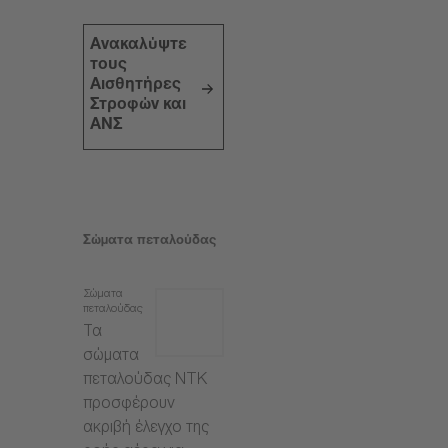
Ανακαλύψτε
τους
Αισθητήρες
Στροφών και
ΑΝΣ
Σώματα πεταλούδας
Σώματα
πεταλούδας
Τα
σώματα
πεταλούδας NTK
προσφέρουν
ακριβή έλεγχο της