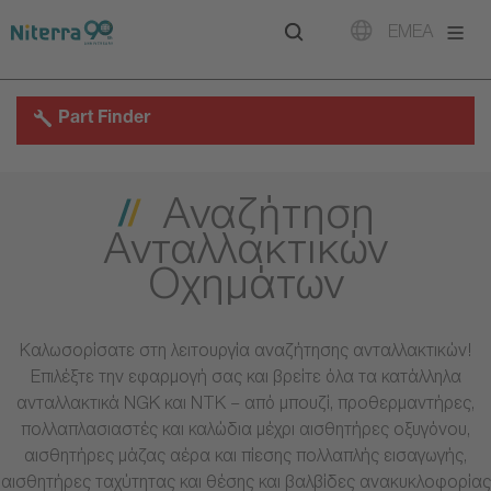
Direct
Direct
Direct
EMEA
to
to
to
main
main
footer
navigation
content
Part Finder
Αναζήτηση
Ανταλλακτικών
Οχημάτων
Καλωσορίσατε στη λειτουργία αναζήτησης ανταλλακτικών!
Επιλέξτε την εφαρμογή σας και βρείτε όλα τα κατάλληλα
ανταλλακτικά NGK και NTK – από μπουζί, προθερμαντήρες,
πολλαπλασιαστές και καλώδια μέχρι αισθητήρες οξυγόνου,
αισθητήρες μάζας αέρα και πίεσης πολλαπλής εισαγωγής,
αισθητήρες ταχύτητας και θέσης και βαλβίδες ανακυκλοφορίας