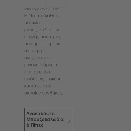
Μπουζοκαλώδια & Πίπες
Η Niterra διαθέτει
ποικιλία
μπουζοκαλώδιων
υψηλής ποιότητας
που προσφέρουν
ανώτερη
αγωγιμότητα,
μεγάλη διάρκεια
ζωής, υψηλές
επιδόσεις – ακόμη
και κάτω από
ακραίες συνθήκες.
Ανακαλύψτε
Μπουζοκαλώδια
& Πίπες