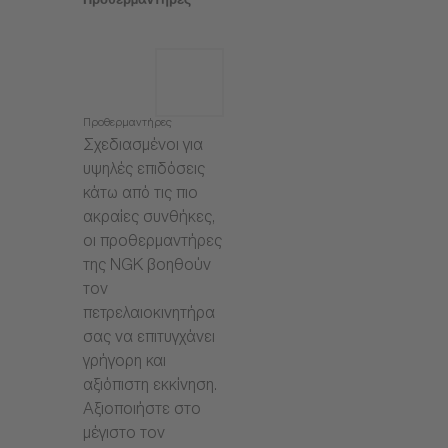
Προθερμαντήρες
Προθερμαντήρες
Σχεδιασμένοι για
υψηλές επιδόσεις
κάτω από τις πιο
ακραίες συνθήκες,
οι προθερμαντήρες
της NGK βοηθούν
τον
πετρελαιοκινητήρα
σας να επιτυγχάνει
γρήγορη και
αξιόπιστη εκκίνηση.
Αξιοποιήστε στο
μέγιστο τον