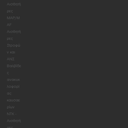
Αισθητή
ρες
MAP/M
AF
Αισθητή
ρες
Στροφώ
ν και
ΑΝΣ
Βαλβίδε
ς
ανακυκ
λοφορί
ας
καυσαε
ρίων
NTK -
Αισθητή