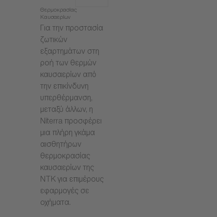
Θερμοκρασίας
Καυσαερίων
Για την προστασία
ζωτικών
εξαρτημάτων στη
ροή των θερμών
καυσαερίων από
την επικίνδυνη
υπερθέρμανση,
μεταξύ άλλων, η
Niterra προσφέρει
μια πλήρη γκάμα
αισθητήρων
θερμοκρασίας
καυσαερίων της
NTK για επιμέρους
εφαρμογές σε
οχήματα.