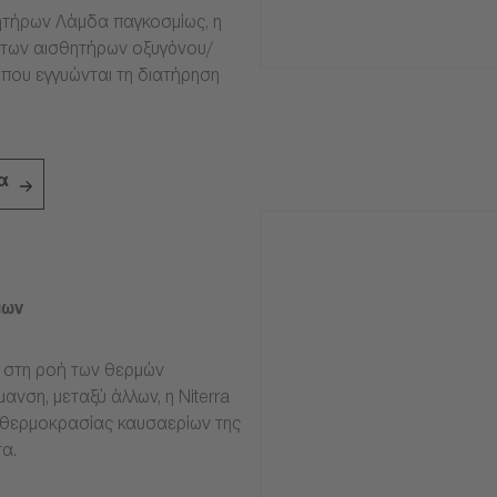
τήρων Λάμδα παγκοσμίως, η
ία των αισθητήρων οξυγόνου/
 που εγγυώνται τη διατήρηση
α
ίων
ν στη ροή των θερμών
ανση, μεταξύ άλλων, η Niterra
 θερμοκρασίας καυσαερίων της
α.