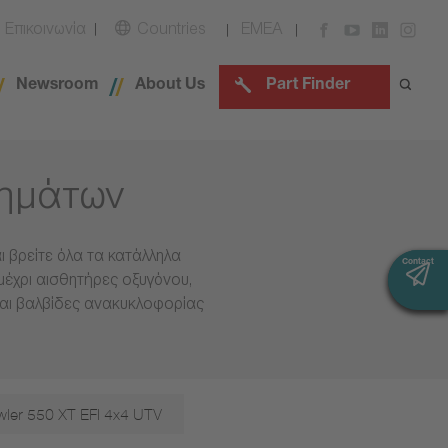
Επικοινωνία
Countries
EMEA
Newsroom
About Us
Part Finder
χημάτων
 βρείτε όλα τα κατάλληλα
Contact
Contact
μέχρι αισθητήρες οξυγόνου,
και βαλβίδες ανακυκλοφορίας
wler 550 XT EFI 4x4 UTV