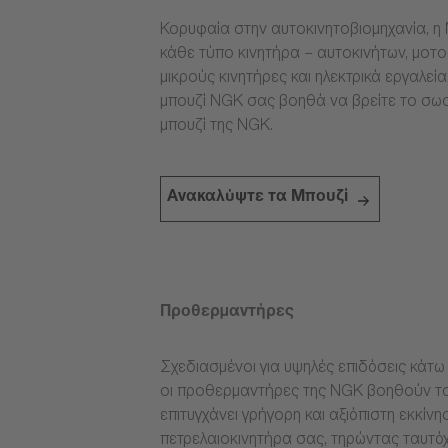
Κορυφαία στην αυτοκινητοβιομηχανία, η 
κάθε τύπο κινητήρα – αυτοκινήτων, μοτ
μικρούς κινητήρες και ηλεκτρικά εργαλεί
μπουζί NGK σας βοηθά να βρείτε το σω
μπουζί της NGK.
Ανακαλύψτε τα Μπουζί
Προθερμαντήρες
Σχεδιασμένοι για υψηλές επιδόσεις κάτω 
οι προθερμαντήρες της NGK βοηθούν το
επιτυγχάνει γρήγορη και αξιόπιστη εκκίνη
πετρελαιοκινητήρα σας, τηρώντας ταυτόχ