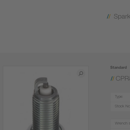
Spark
Standard
CPR
Type:
Stock No
Wrench s