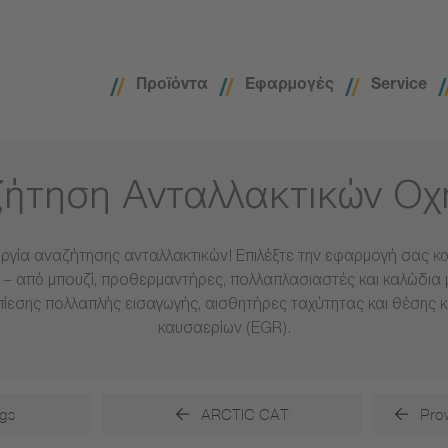
Προϊόντα
Εφαρμογές
Service
ήτηση Ανταλλακτικών Ο
ργία αναζήτησης ανταλλακτικών! Επιλέξτε την εφαρμογή σας και
– από μπουζί, προθερμαντήρες, πολλαπλασιαστές και καλώδια 
πίεσης πολλαπλής εισαγωγής, αισθητήρες ταχύτητας και θέσης 
καυσαερίων (EGR).
gs
ARCTIC CAT
Pro