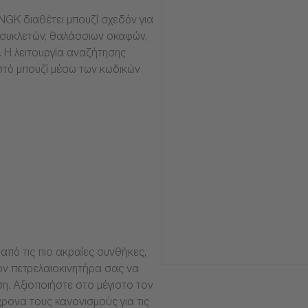
NGK διαθέτει μπουζί σχεδόν για
οσυκλετών, θαλάσσιων σκαφών,
α. Η λειτουργία αναζήτησης
στό μπουζί μέσω των κωδικών
από τις πιο ακραίες συνθήκες,
ν πετρελαιοκινητήρα σας να
ση. Αξιοποιήστε στο μέγιστο τον
ρονα τους κανονισμούς για τις