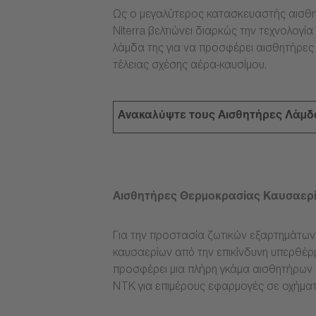
Ως ο μεγαλύτερος κατασκευαστής αισθη
Niterra βελτιώνει διαρκώς την τεχνολογ
λάμδα της για να προσφέρει αισθητήρες
τέλειας σχέσης αέρα-καυσίμου.
Ανακαλύψτε τους Αισθητήρες Λάμδ
Αισθητήρες Θερμοκρασίας Καυσαερ
Για την προστασία ζωτικών εξαρτημάτω
καυσαερίων από την επικίνδυνη υπερθέρμ
προσφέρει μια πλήρη γκάμα αισθητήρων
NTK για επιμέρους εφαρμογές σε οχήματ