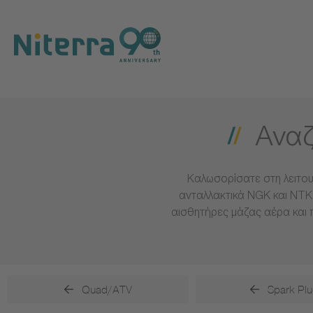
Direct
Direct
Direct
to
to
to
main
main
footer
navigation
content
Αναζ
Καλωσορίσατε στη λειτου
ανταλλακτικά NGK και NTK 
αισθητήρες μάζας αέρα και 
Quad/ATV
Spark Plu