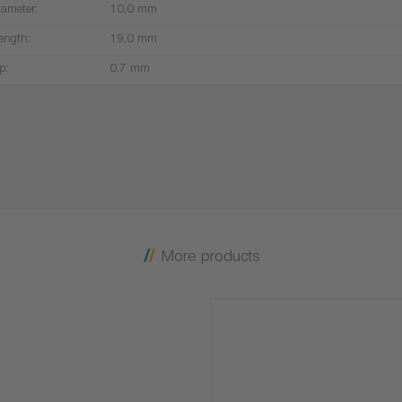
iameter:
10,0 mm
ength:
19,0 mm
p:
0.7 mm
More products