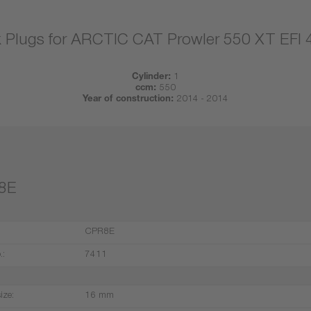
 Plugs for ARCTIC CAT Prowler 550 XT EFI
Cylinder:
1
ccm:
550
Year of construction:
2014 - 2014
8E
CPR8E
.:
7411
ize:
16 mm