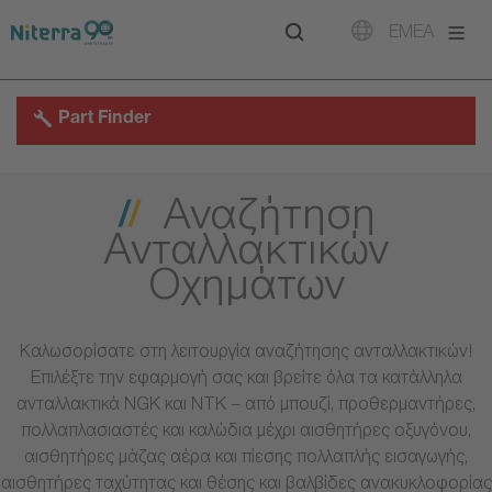
Direct
Direct
Direct
EMEA
to
to
to
main
main
footer
navigation
content
Part Finder
Αναζήτηση
Ανταλλακτικών
Οχημάτων
Καλωσορίσατε στη λειτουργία αναζήτησης ανταλλακτικών!
Επιλέξτε την εφαρμογή σας και βρείτε όλα τα κατάλληλα
ανταλλακτικά NGK και NTK – από μπουζί, προθερμαντήρες,
πολλαπλασιαστές και καλώδια μέχρι αισθητήρες οξυγόνου,
αισθητήρες μάζας αέρα και πίεσης πολλαπλής εισαγωγής,
αισθητήρες ταχύτητας και θέσης και βαλβίδες ανακυκλοφορίας