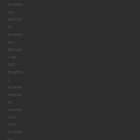
Αισθητή
ρες
MAP/M
AF
Αισθητή
ρες
Στροφώ
ν και
ΑΝΣ
Βαλβίδε
ς
ανακυκ
λοφορί
ας
καυσαε
ρίων
NTK -
Αισθητή