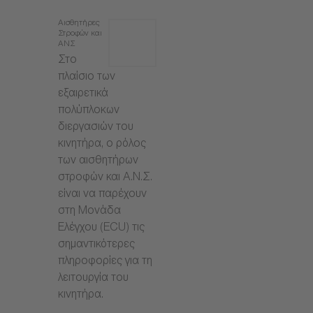
Αισθητήρες
Στροφών και
ΑΝΣ
Στο
πλαίσιο των
εξαιρετικά
πολύπλοκων
διεργασιών του
κινητήρα, ο ρόλος
των αισθητήρων
στροφών και Α.Ν.Σ.
είναι να παρέχουν
στη Μονάδα
Ελέγχου (ECU) τις
σημαντικότερες
πληροφορίες για τη
λειτουργία του
κινητήρα.