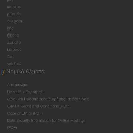
ρες
καυσαε
ρίων και
διαφορι
κής
πίεσης
Σώματα
πεταλού
δας
γκαζιού
Νομικά θέματα
Αποτύπωμα
Πολιτική Απορρήτου
Όροι και Προϋποθέσεις Χρήσης Ιστοσελίδας
General Terms and Conditions (PDF)
Code of Ethics (PDF)
Data Security Information for Online Meetings
(PDF)