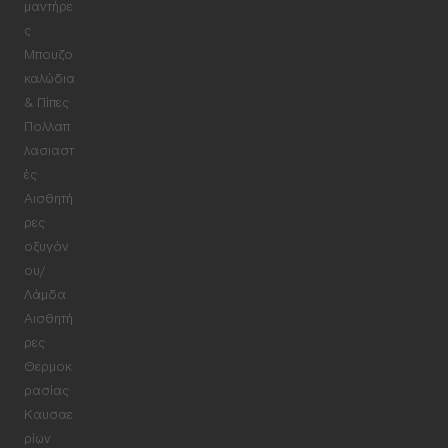
μαντήρε
ς
Μπουζο
καλώδια
& Πίπες
Πολλαπ
λασιαστ
ές
Αισθητή
ρες
οξυγόν
ου/
Λάμδα
Αισθητή
ρες
Θερμοκ
ρασίας
Καυσαε
ρίων