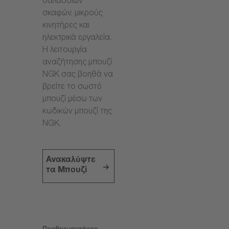
θαλάσσιων
σκαφών, μικρούς
κινητήρες και
ηλεκτρικά εργαλεία.
Η λειτουργία
αναζήτησης μπουζί
NGK σας βοηθά να
βρείτε το σωστό
μπουζί μέσω των
κωδικών μπουζί της
NGK.
Ανακαλύψτε
τα Μπουζί