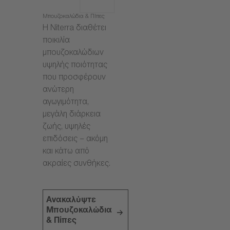
Μπουζοκαλώδια & Πίπες
Η Niterra διαθέτει
ποικιλία
μπουζοκαλώδιων
υψηλής ποιότητας
που προσφέρουν
ανώτερη
αγωγιμότητα,
μεγάλη διάρκεια
ζωής, υψηλές
επιδόσεις – ακόμη
και κάτω από
ακραίες συνθήκες.
Ανακαλύψτε
Μπουζοκαλώδια
& Πίπες