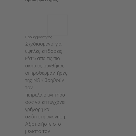
Προθερμαντήρες
Προθερμαντήρες
Σχεδιασμένοι για
υψηλές επιδόσεις
κάτω από τις πιο
ακραίες συνθήκες,
οι προθερμαντήρες
της NGK βοηθούν
τον
πετρελαιοκινητήρα
σας να επιτυγχάνει
γρήγορη και
αξιόπιστη εκκίνηση.
Αξιοποιήστε στο
μέγιστο τον