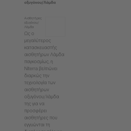
οξυγόνου/Λάμδα
Αισθητήρες
οξυγόνου/
Λάμδα
Ως ο
μεγαλύτερος
κατασκευαστής
αισθητήρων Λάμδα
παγκοσμίως, η
Niterra βελτιώνει
διαρκώς την
τεχνολογία των
αισθητήρων
οξυγόνου/λάμδα
της για να
προσφέρει
αισθητήρες που
εγγυώνται τη