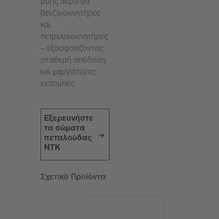
ροής αέρα για
βενζινοκινητήρες
και
πετρελαιοκινητήρες
– εξασφαλίζοντας
σταθερή απόδοση
και χαμηλότερες
εκπομπές.
Εξερευνήστε
τα σώματα
πεταλούδας
NTK
Σχετικά Προϊόντα