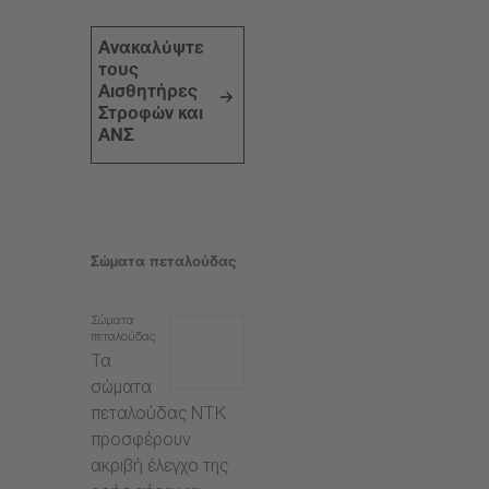
Ανακαλύψτε
τους
Αισθητήρες
Στροφών και
ΑΝΣ
Σώματα πεταλούδας
Σώματα
πεταλούδας
Τα
σώματα
πεταλούδας NTK
προσφέρουν
ακριβή έλεγχο της