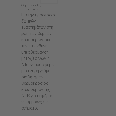
Θερμοκρασίας
Καυσαερίων
Για την προστασία
ζωτικών
εξαρτημάτων στη
ροή των θερμών
καυσαερίων από
την επικίνδυνη
υπερθέρμανση,
μεταξύ άλλων, η
Niterra προσφέρει
μια πλήρη γκάμα
αισθητήρων
θερμοκρασίας
καυσαερίων της
NTK για επιμέρους
εφαρμογές σε
οχήματα.