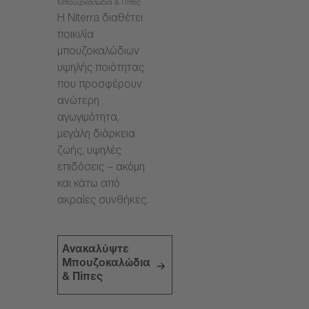
Μπουζοκαλώδια & Πίπες
Η Niterra διαθέτει
ποικιλία
μπουζοκαλώδιων
υψηλής ποιότητας
που προσφέρουν
ανώτερη
αγωγιμότητα,
μεγάλη διάρκεια
ζωής, υψηλές
επιδόσεις – ακόμη
και κάτω από
ακραίες συνθήκες.
Ανακαλύψτε
Μπουζοκαλώδια
& Πίπες