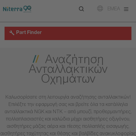
Direct
Direct
Direct
EMEA
to
to
to
main
main
footer
navigation
content
Part Finder
Αναζήτηση
Ανταλλακτικών
Οχημάτων
Καλωσορίσατε στη λειτουργία αναζήτησης ανταλλακτικών!
Επιλέξτε την εφαρμογή σας και βρείτε όλα τα κατάλληλα
ανταλλακτικά NGK και NTK – από μπουζί, προθερμαντήρες,
πολλαπλασιαστές και καλώδια μέχρι αισθητήρες οξυγόνου,
αισθητήρες μάζας αέρα και πίεσης πολλαπλής εισαγωγής,
αισθητήρες ταχύτητας και θέσης και βαλβίδες ανακυκλοφορίας