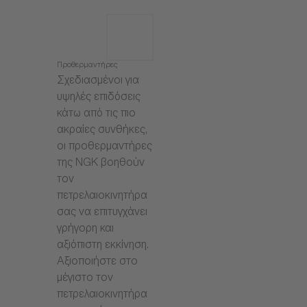
Προθερμαντήρες
Σχεδιασμένοι για
υψηλές επιδόσεις
κάτω από τις πιο
ακραίες συνθήκες,
οι προθερμαντήρες
της NGK βοηθούν
τον
πετρελαιοκινητήρα
σας να επιτυγχάνει
γρήγορη και
αξιόπιστη εκκίνηση.
Αξιοποιήστε στο
μέγιστο τον
πετρελαιοκινητήρα