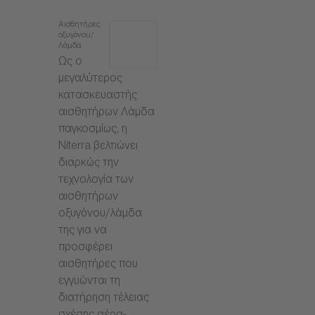
Αισθητήρες
οξυγόνου/
Λάμδα
Ως ο
μεγαλύτερος
κατασκευαστής
αισθητήρων Λάμδα
παγκοσμίως, η
Niterra βελτιώνει
διαρκώς την
τεχνολογία των
αισθητήρων
οξυγόνου/λάμδα
της για να
προσφέρει
αισθητήρες που
εγγυώνται τη
διατήρηση τέλειας