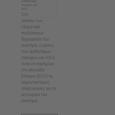
Αισθητήρες
Στροφών και
ΑΝΣ
Στο
πλαίσιο των
εξαιρετικά
πολύπλοκων
διεργασιών του
κινητήρα, ο ρόλος
των αισθητήρων
στροφών και Α.Ν.Σ.
είναι να παρέχουν
στη Μονάδα
Ελέγχου (ECU) τις
σημαντικότερες
πληροφορίες για τη
λειτουργία του
κινητήρα.