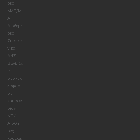
ρες
MAP/M
AF
Αισθητή
ρες
Στροφώ
ν και
ΑΝΣ
Βαλβίδε
ς
ανακυκ
λοφορί
ας
καυσαε
ρίων
NTK -
Αισθητή
ρες
καυσαε