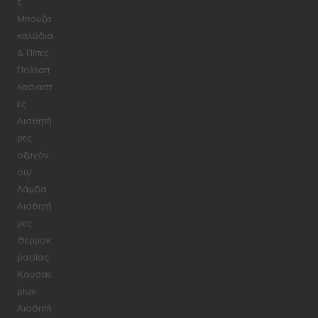
ς
Μπουζο
καλώδια
& Πίπες
Πολλαπ
λασιαστ
ές
Αισθητή
ρες
οξυγόν
ου/
Λάμδα
Αισθητή
ρες
Θερμοκ
ρασίας
Καυσαε
ρίων
Αισθητή