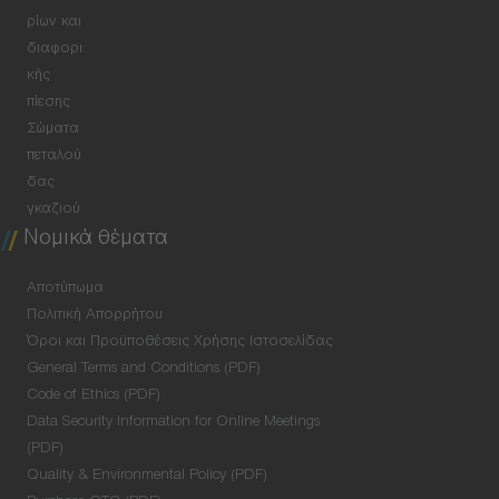
ρίων και
διαφορι
κής
πίεσης
Σώματα
πεταλού
δας
γκαζιού
Νομικά θέματα
Αποτύπωμα
Πολιτική Απορρήτου
Όροι και Προϋποθέσεις Χρήσης Ιστοσελίδας
General Terms and Conditions (PDF)
Code of Ethics (PDF)
Data Security Information for Online Meetings
(PDF)
Quality & Environmental Policy (PDF)