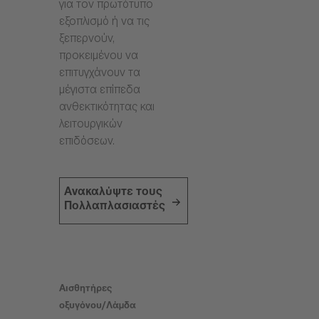
για τον πρωτότυπο
εξοπλισμό ή να τις
ξεπερνούν,
προκειμένου να
επιτυγχάνουν τα
μέγιστα επίπεδα
ανθεκτικότητας και
λειτουργικών
επιδόσεων.
Ανακαλύψτε τους
Πολλαπλασιαστές
Αισθητήρες
οξυγόνου/Λάμδα