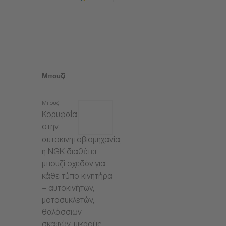
Μπουζί
Μπουζί
Κορυφαία
στην
αυτοκινητοβιομηχανία,
η NGK διαθέτει
μπουζί σχεδόν για
κάθε τύπο κινητήρα
– αυτοκινήτων,
μοτοσυκλετών,
θαλάσσιων
σκαφών, μικρούς