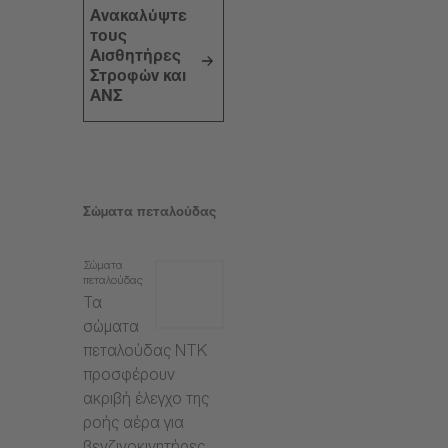
Ανακαλύψτε
τους
Αισθητήρες
Στροφών και
ΑΝΣ
Σώματα πεταλούδας
Σώματα
πεταλούδας
Τα
σώματα
πεταλούδας NTK
προσφέρουν
ακριβή έλεγχο της
ροής αέρα για