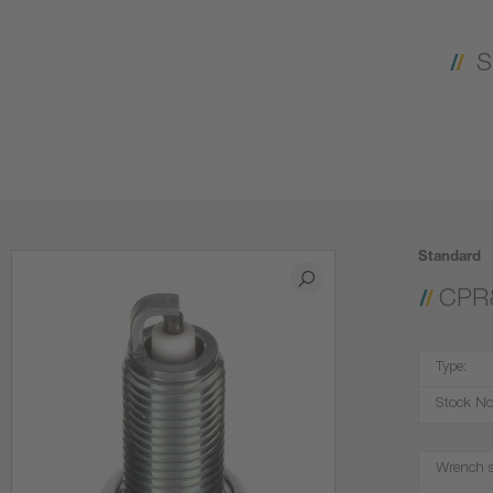
S
Standard
CPR
Type:
Stock No
Wrench s