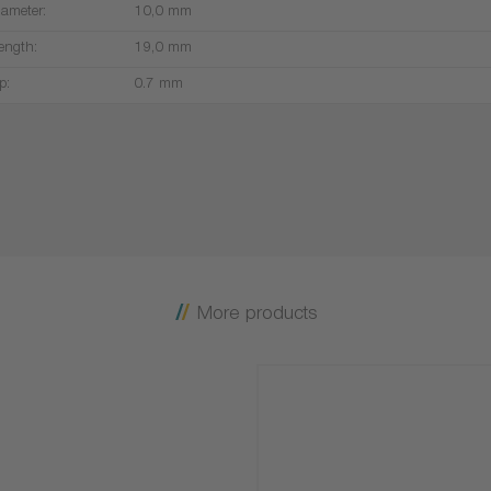
iameter:
10,0 mm
ength:
19,0 mm
p:
0.7 mm
More products