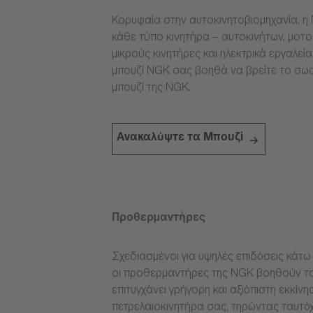
Κορυφαία στην αυτοκινητοβιομηχανία, η 
κάθε τύπο κινητήρα – αυτοκινήτων, μοτ
μικρούς κινητήρες και ηλεκτρικά εργαλεί
μπουζί NGK σας βοηθά να βρείτε το σω
μπουζί της NGK.
Ανακαλύψτε τα Μπουζί
Προθερμαντήρες
Σχεδιασμένοι για υψηλές επιδόσεις κάτω 
οι προθερμαντήρες της NGK βοηθούν το
επιτυγχάνει γρήγορη και αξιόπιστη εκκίνη
πετρελαιοκινητήρα σας, τηρώντας ταυτόχ