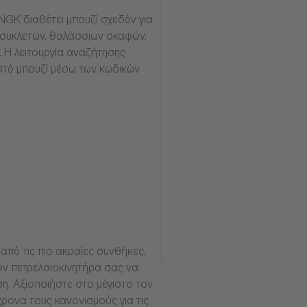
NGK διαθέτει μπουζί σχεδόν για
οσυκλετών, θαλάσσιων σκαφών,
α. Η λειτουργία αναζήτησης
στό μπουζί μέσω των κωδικών
από τις πιο ακραίες συνθήκες,
ν πετρελαιοκινητήρα σας να
ση. Αξιοποιήστε στο μέγιστο τον
ρονα τους κανονισμούς για τις