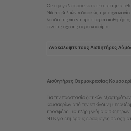
Ως ο μεγαλύτερος κατασκευαστής αισθη
Niterra βελτιώνει διαρκώς την τεχνολογ
λάμδα της για να προσφέρει αισθητήρες
τέλειας σχέσης αέρα-καυσίμου.
Ανακαλύψτε τους Αισθητήρες Λάμδ
Αισθητήρες Θερμοκρασίας Καυσαερ
Για την προστασία ζωτικών εξαρτημάτω
καυσαερίων από την επικίνδυνη υπερθέρμ
προσφέρει μια πλήρη γκάμα αισθητήρων
NTK για επιμέρους εφαρμογές σε οχήματ