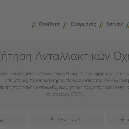
Προϊόντα
Εφαρμογές
Service
ήτηση Ανταλλακτικών Ο
ργία αναζήτησης ανταλλακτικών! Επιλέξτε την εφαρμογή σας και
– από μπουζί, προθερμαντήρες, πολλαπλασιαστές και καλώδια 
πίεσης πολλαπλής εισαγωγής, αισθητήρες ταχύτητας και θέσης 
καυσαερίων (EGR).
gs
ARCTIC CAT