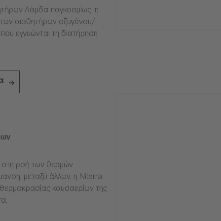
τήρων Λάμδα παγκοσμίως, η
ία των αισθητήρων οξυγόνου/
 που εγγυώνται τη διατήρηση
α
ίων
ν στη ροή των θερμών
ανση, μεταξύ άλλων, η Niterra
 θερμοκρασίας καυσαερίων της
α.