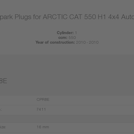
park Plugs for ARCTIC CAT 550 H1 4x4 Auto
Cylinder:
1
ccm:
550
Year of construction:
2010 - 2010
8E
CPR8E
.:
7411
ize:
16 mm