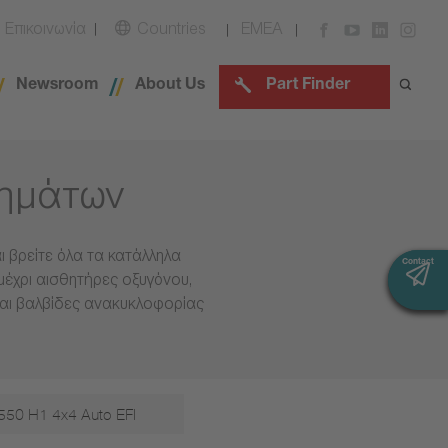
Επικοινωνία
Countries
EMEA
Newsroom
About Us
Part Finder
χημάτων
 βρείτε όλα τα κατάλληλα
Contact
Contact
μέχρι αισθητήρες οξυγόνου,
και βαλβίδες ανακυκλοφορίας
550 H1 4x4 Auto EFI