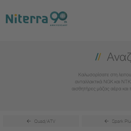
Direct
Direct
Direct
to
to
to
main
main
footer
navigation
content
Αναζ
Καλωσορίσατε στη λειτου
ανταλλακτικά NGK και NTK 
αισθητήρες μάζας αέρα και 
Quad/ATV
Spark Plu