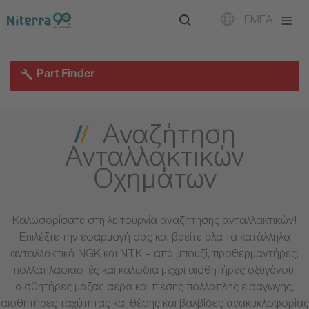
Direct
Direct
Direct
EMEA
to
to
to
main
main
footer
navigation
content
Part Finder
Αναζήτηση
Ανταλλακτικών
Οχημάτων
Καλωσορίσατε στη λειτουργία αναζήτησης ανταλλακτικών!
Επιλέξτε την εφαρμογή σας και βρείτε όλα τα κατάλληλα
ανταλλακτικά NGK και NTK – από μπουζί, προθερμαντήρες,
πολλαπλασιαστές και καλώδια μέχρι αισθητήρες οξυγόνου,
αισθητήρες μάζας αέρα και πίεσης πολλαπλής εισαγωγής,
αισθητήρες ταχύτητας και θέσης και βαλβίδες ανακυκλοφορίας