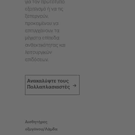
για τον πρωτότυπο
εξοπλισμό ή να τις
ξεπερνούν,
προκειμένου να
επιτυγχάνουν τα
μέγιστα επίπεδα
ανθεκτικότητας και
λειτουργικών
επιδόσεων.
Ανακαλύψτε τους
Πολλαπλασιαστές
Αισθητήρες
οξυγόνου/Λάμδα