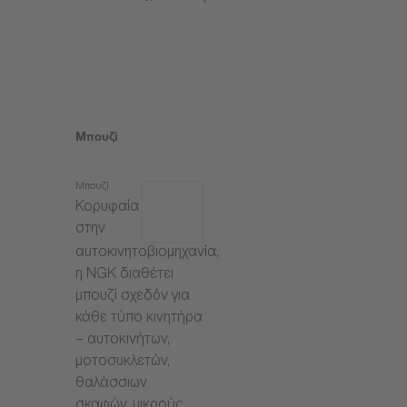
Μπουζί
Μπουζί
Κορυφαία
στην
αυτοκινητοβιομηχανία,
η NGK διαθέτει
μπουζί σχεδόν για
κάθε τύπο κινητήρα
– αυτοκινήτων,
μοτοσυκλετών,
θαλάσσιων
σκαφών, μικρούς