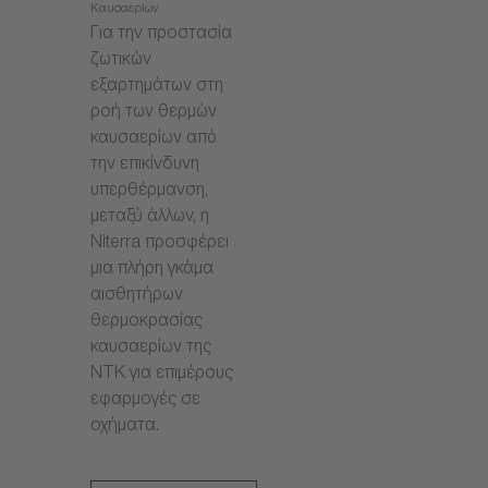
Καυσαερίων
Για την προστασία
ζωτικών
εξαρτημάτων στη
ροή των θερμών
καυσαερίων από
την επικίνδυνη
υπερθέρμανση,
μεταξύ άλλων, η
Niterra προσφέρει
μια πλήρη γκάμα
αισθητήρων
θερμοκρασίας
καυσαερίων της
NTK για επιμέρους
εφαρμογές σε
οχήματα.