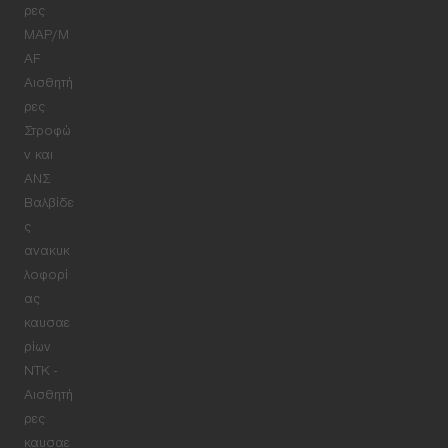
ρες
MAP/M
AF
Αισθητή
ρες
Στροφώ
ν και
ΑΝΣ
Βαλβίδε
ς
ανακυκ
λοφορί
ας
καυσαε
ρίων
NTK -
Αισθητή
ρες
καυσαε