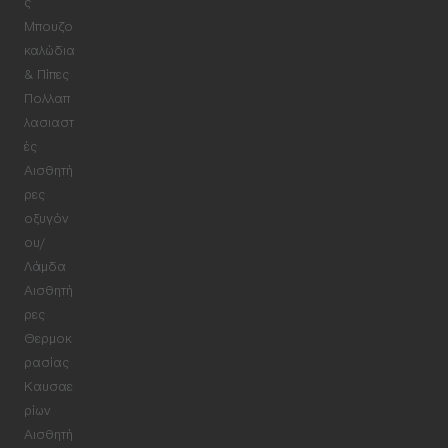
ς
Μπουζο
καλώδια
& Πίπες
Πολλαπ
λασιαστ
ές
Αισθητή
ρες
οξυγόν
ου/
Λάμδα
Αισθητή
ρες
Θερμοκ
ρασίας
Καυσαε
ρίων
Αισθητή