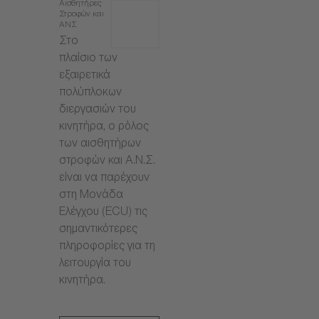
Αισθητήρες
Στροφών και
ΑΝΣ
Στο
πλαίσιο των
εξαιρετικά
πολύπλοκων
διεργασιών του
κινητήρα, ο ρόλος
των αισθητήρων
στροφών και Α.Ν.Σ.
είναι να παρέχουν
στη Μονάδα
Ελέγχου (ECU) τις
σημαντικότερες
πληροφορίες για τη
λειτουργία του
κινητήρα.