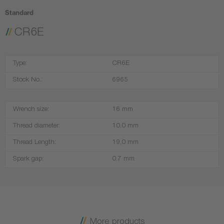
Standard
CR6E
Type:
CR6E
Stock No.:
6965
Wrench size:
16 mm
Thread diameter:
10,0 mm
Thread Length:
19,0 mm
Spark gap:
0.7 mm
More products