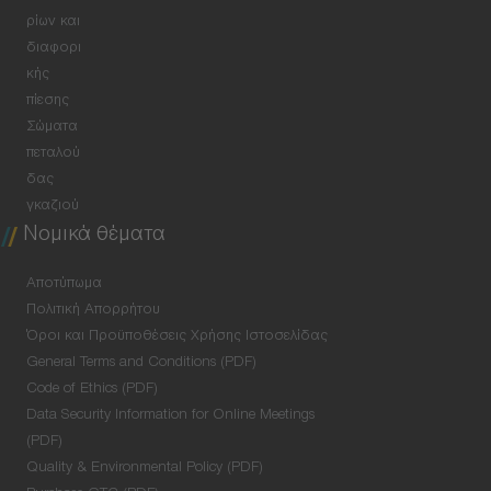
ρίων και
διαφορι
κής
πίεσης
Σώματα
πεταλού
δας
γκαζιού
Νομικά θέματα
Αποτύπωμα
Πολιτική Απορρήτου
Όροι και Προϋποθέσεις Χρήσης Ιστοσελίδας
General Terms and Conditions (PDF)
Code of Ethics (PDF)
Data Security Information for Online Meetings
(PDF)
Quality & Environmental Policy (PDF)