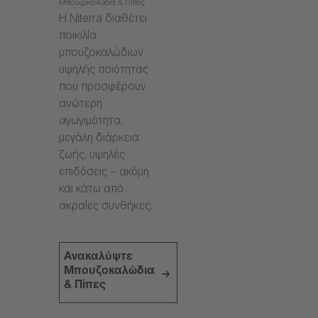
Μπουζοκαλώδια & Πίπες
Η Niterra διαθέτει
ποικιλία
μπουζοκαλώδιων
υψηλής ποιότητας
που προσφέρουν
ανώτερη
αγωγιμότητα,
μεγάλη διάρκεια
ζωής, υψηλές
επιδόσεις – ακόμη
και κάτω από
ακραίες συνθήκες.
Ανακαλύψτε
Μπουζοκαλώδια
& Πίπες