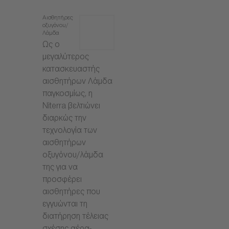
Αισθητήρες
οξυγόνου/
Λάμδα
Ως ο
μεγαλύτερος
κατασκευαστής
αισθητήρων Λάμδα
παγκοσμίως, η
Niterra βελτιώνει
διαρκώς την
τεχνολογία των
αισθητήρων
οξυγόνου/λάμδα
της για να
προσφέρει
αισθητήρες που
εγγυώνται τη
διατήρηση τέλειας