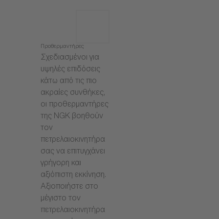
Προθερμαντήρες
Σχεδιασμένοι για
υψηλές επιδόσεις
κάτω από τις πιο
ακραίες συνθήκες,
οι προθερμαντήρες
της NGK βοηθούν
τον
πετρελαιοκινητήρα
σας να επιτυγχάνει
γρήγορη και
αξιόπιστη εκκίνηση.
Αξιοποιήστε στο
μέγιστο τον
πετρελαιοκινητήρα