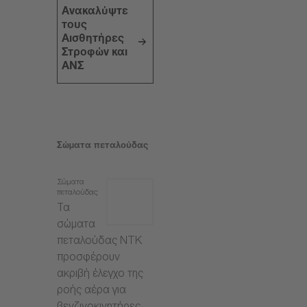
Ανακαλύψτε
τους
Αισθητήρες
Στροφών και
ΑΝΣ
Σώματα πεταλούδας
Σώματα
πεταλούδας
Τα
σώματα
πεταλούδας NTK
προσφέρουν
ακριβή έλεγχο της
ροής αέρα για