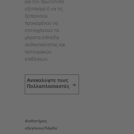
για τον πρωτότυπο
εξοπλισμό ή να τις
ξεπερνούν,
προκειμένου να
επιτυγχάνουν τα
μέγιστα επίπεδα
ανθεκτικότητας και
λειτουργικών
επιδόσεων.
Ανακαλύψτε τους
Πολλαπλασιαστές
Αισθητήρες
οξυγόνου/Λάμδα