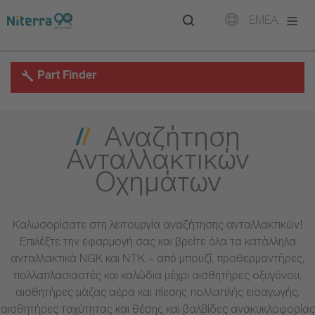
Direct
Direct
Direct
EMEA
to
to
to
main
main
footer
navigation
content
Part Finder
Αναζήτηση
Ανταλλακτικών
Οχημάτων
Καλωσορίσατε στη λειτουργία αναζήτησης ανταλλακτικών!
Επιλέξτε την εφαρμογή σας και βρείτε όλα τα κατάλληλα
ανταλλακτικά NGK και NTK – από μπουζί, προθερμαντήρες,
πολλαπλασιαστές και καλώδια μέχρι αισθητήρες οξυγόνου,
αισθητήρες μάζας αέρα και πίεσης πολλαπλής εισαγωγής,
αισθητήρες ταχύτητας και θέσης και βαλβίδες ανακυκλοφορίας