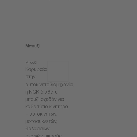
Μπουζί
Μπουζί
Κορυφαία
στην
αυτοκινητοβιομηχανία,
η NGK διαθέτει
μπουζί σχεδόν για
κάθε τύπο κινητήρα
– αυτοκινήτων,
μοτοσυκλετών,
θαλάσσιων
σκαφών, μικρούς