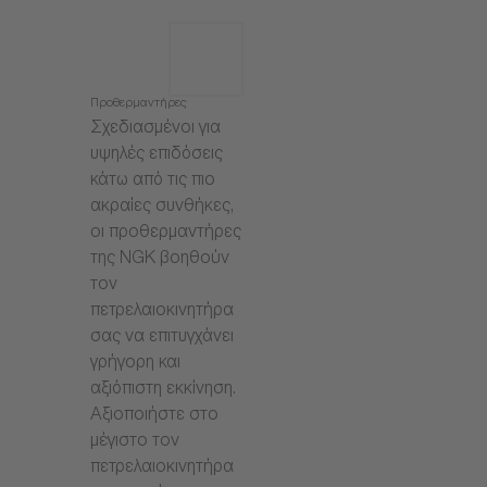
Προθερμαντήρες
Σχεδιασμένοι για
υψηλές επιδόσεις
κάτω από τις πιο
ακραίες συνθήκες,
οι προθερμαντήρες
της NGK βοηθούν
τον
πετρελαιοκινητήρα
σας να επιτυγχάνει
γρήγορη και
αξιόπιστη εκκίνηση.
Αξιοποιήστε στο
μέγιστο τον
πετρελαιοκινητήρα