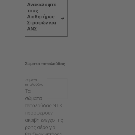
Ανακαλύψτε
τους
Αισθητήρες
Στροφών και
ΑΝΣ
Σώματα πεταλούδας
Σώματα
πεταλούδας
Τα
σώματα
πεταλούδας NTK
προσφέρουν
ακριβή έλεγχο της
ροής αέρα για