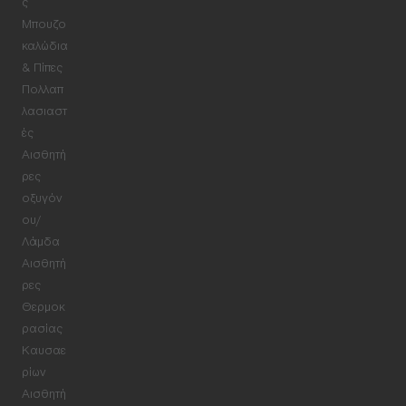
ς
Μπουζο
καλώδια
& Πίπες
Πολλαπ
λασιαστ
ές
Αισθητή
ρες
οξυγόν
ου/
Λάμδα
Αισθητή
ρες
Θερμοκ
ρασίας
Καυσαε
ρίων
Αισθητή