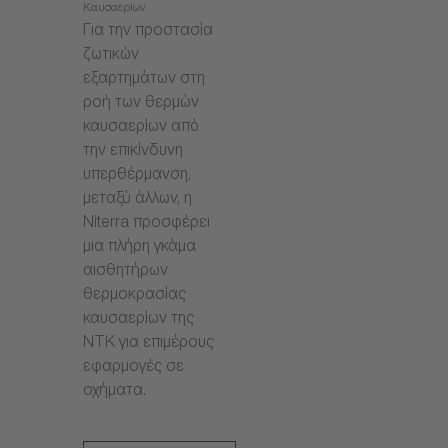
Καυσαερίων
Για την προστασία
ζωτικών
εξαρτημάτων στη
ροή των θερμών
καυσαερίων από
την επικίνδυνη
υπερθέρμανση,
μεταξύ άλλων, η
Niterra προσφέρει
μια πλήρη γκάμα
αισθητήρων
θερμοκρασίας
καυσαερίων της
NTK για επιμέρους
εφαρμογές σε
οχήματα.