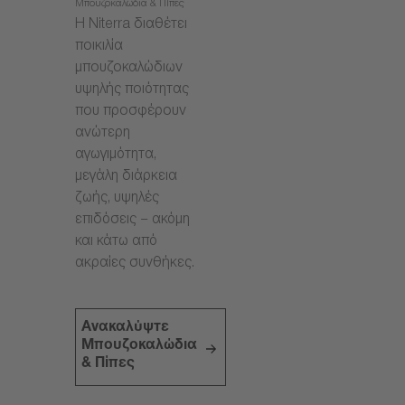
Μπουζοκαλώδια & Πίπες
Η Niterra διαθέτει
ποικιλία
μπουζοκαλώδιων
υψηλής ποιότητας
που προσφέρουν
ανώτερη
αγωγιμότητα,
μεγάλη διάρκεια
ζωής, υψηλές
επιδόσεις – ακόμη
και κάτω από
ακραίες συνθήκες.
Ανακαλύψτε
Μπουζοκαλώδια
& Πίπες