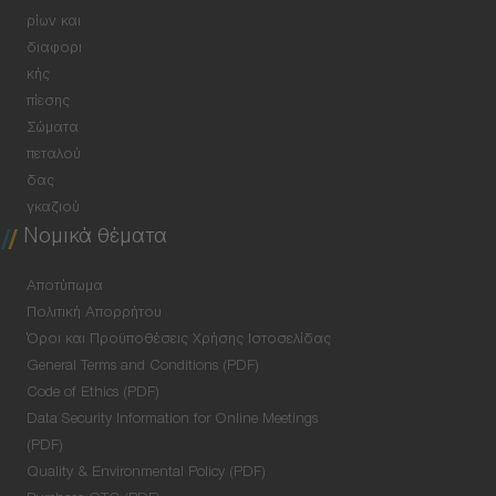
ρίων και
διαφορι
κής
πίεσης
Σώματα
πεταλού
δας
γκαζιού
Νομικά θέματα
Αποτύπωμα
Πολιτική Απορρήτου
Όροι και Προϋποθέσεις Χρήσης Ιστοσελίδας
General Terms and Conditions (PDF)
Code of Ethics (PDF)
Data Security Information for Online Meetings
(PDF)
Quality & Environmental Policy (PDF)