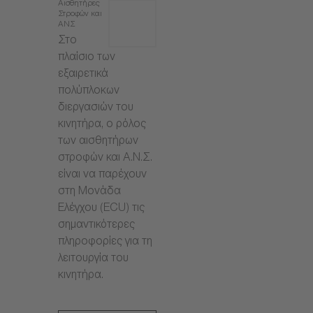
Αισθητήρες
Στροφών και
ΑΝΣ
Στο
πλαίσιο των
εξαιρετικά
πολύπλοκων
διεργασιών του
κινητήρα, ο ρόλος
των αισθητήρων
στροφών και Α.Ν.Σ.
είναι να παρέχουν
στη Μονάδα
Ελέγχου (ECU) τις
σημαντικότερες
πληροφορίες για τη
λειτουργία του
κινητήρα.