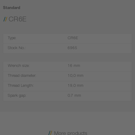
Standard
CR6E
Type:
CR6E
Stock No.:
6965
Wrench size:
16 mm
Thread diameter:
10,0 mm
Thread Length:
19,0 mm
Spark gap:
0.7 mm
More products