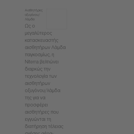
Αισθητήρες
οξυγόνου/
Λάμδα
Ως ο
μεγαλύτερος
κατασκευαστής
αισθητήρων Λάμδα
παγκοσμίως, η
Niterra βελτιώνει
διαρκώς την
τεχνολογία των
αισθητήρων
οξυγόνου/λάμδα
της για να
προσφέρει
αισθητήρες που
εγγυώνται τη
διατήρηση τέλειας