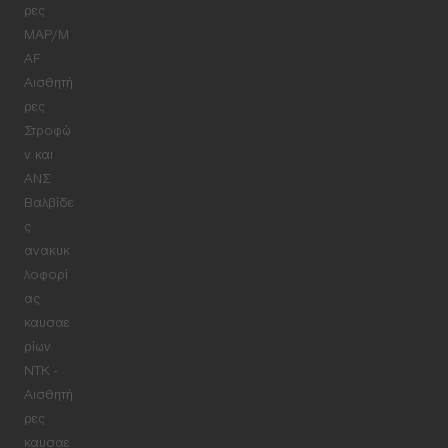
ρες
MAP/M
AF
Αισθητή
ρες
Στροφώ
ν και
ΑΝΣ
Βαλβίδε
ς
ανακυκ
λοφορί
ας
καυσαε
ρίων
NTK -
Αισθητή
ρες
καυσαε