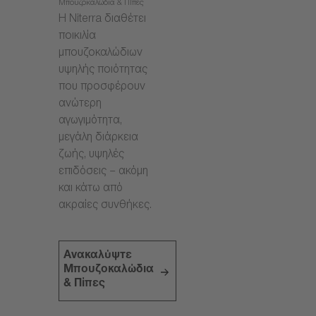
Μπουζοκαλώδια & Πίπες
Η Niterra διαθέτει
ποικιλία
μπουζοκαλώδιων
υψηλής ποιότητας
που προσφέρουν
ανώτερη
αγωγιμότητα,
μεγάλη διάρκεια
ζωής, υψηλές
επιδόσεις – ακόμη
και κάτω από
ακραίες συνθήκες.
Ανακαλύψτε
Μπουζοκαλώδια
& Πίπες