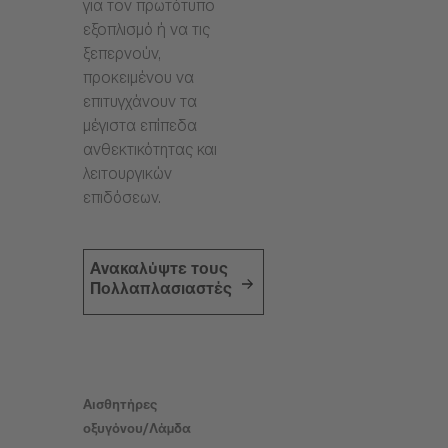
για τον πρωτότυπο
εξοπλισμό ή να τις
ξεπερνούν,
προκειμένου να
επιτυγχάνουν τα
μέγιστα επίπεδα
ανθεκτικότητας και
λειτουργικών
επιδόσεων.
Ανακαλύψτε τους
Πολλαπλασιαστές
Αισθητήρες
οξυγόνου/Λάμδα