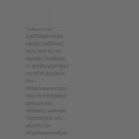
Προθερμαντήρες
Σχεδιασμένοι για
υψηλές επιδόσεις
κάτω από τις πιο
ακραίες συνθήκες,
οι προθερμαντήρες
της NGK βοηθούν
τον
πετρελαιοκινητήρα
σας να επιτυγχάνει
γρήγορη και
αξιόπιστη εκκίνηση.
Αξιοποιήστε στο
μέγιστο τον
πετρελαιοκινητήρα