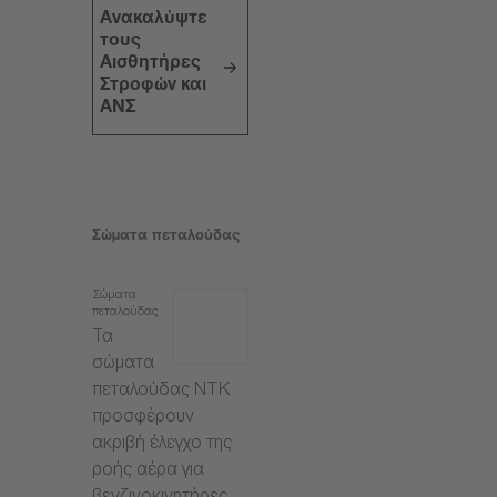
Ανακαλύψτε
τους
Αισθητήρες
Στροφών και
ΑΝΣ
Σώματα πεταλούδας
Σώματα
πεταλούδας
Τα
σώματα
πεταλούδας NTK
προσφέρουν
ακριβή έλεγχο της
ροής αέρα για