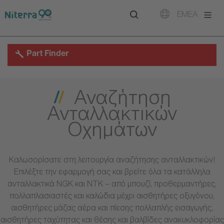
Direct
Direct
Direct
EMEA
to
to
to
main
main
footer
navigation
content
Part Finder
Αναζήτηση
Ανταλλακτικών
Οχημάτων
Καλωσορίσατε στη λειτουργία αναζήτησης ανταλλακτικών!
Επιλέξτε την εφαρμογή σας και βρείτε όλα τα κατάλληλα
ανταλλακτικά NGK και NTK – από μπουζί, προθερμαντήρες,
πολλαπλασιαστές και καλώδια μέχρι αισθητήρες οξυγόνου,
αισθητήρες μάζας αέρα και πίεσης πολλαπλής εισαγωγής,
αισθητήρες ταχύτητας και θέσης και βαλβίδες ανακυκλοφορίας