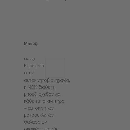
Μπουζί
Μπουζί
Κορυφαία
στην
αυτοκινητοβιομηχανία,
η NGK διαθέτει
μπουζί σχεδόν για
κάθε τύπο κινητήρα
– αυτοκινήτων,
μοτοσυκλετών,
θαλάσσιων
σκαφών, μικρούς