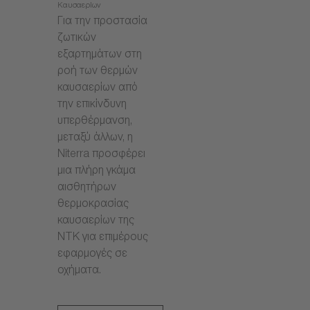
Καυσαερίων
Για την προστασία
ζωτικών
εξαρτημάτων στη
ροή των θερμών
καυσαερίων από
την επικίνδυνη
υπερθέρμανση,
μεταξύ άλλων, η
Niterra προσφέρει
μια πλήρη γκάμα
αισθητήρων
θερμοκρασίας
καυσαερίων της
NTK για επιμέρους
εφαρμογές σε
οχήματα.