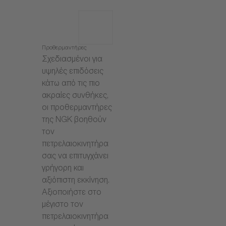
Προθερμαντήρες
Σχεδιασμένοι για
υψηλές επιδόσεις
κάτω από τις πιο
ακραίες συνθήκες,
οι προθερμαντήρες
της NGK βοηθούν
τον
πετρελαιοκινητήρα
σας να επιτυγχάνει
γρήγορη και
αξιόπιστη εκκίνηση.
Αξιοποιήστε στο
μέγιστο τον
πετρελαιοκινητήρα