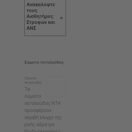
Ανακαλύψτε
τους
Αισθητήρες
Στροφών και
ΑΝΣ
Σώματα πεταλούδας
Σώματα
πεταλούδας
Τα
σώματα
πεταλούδας NTK
προσφέρουν
ακριβή έλεγχο της
ροής αέρα για