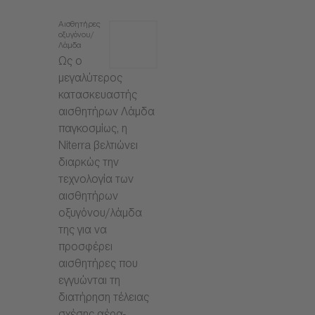
Αισθητήρες
οξυγόνου/
Λάμδα
Ως ο
μεγαλύτερος
κατασκευαστής
αισθητήρων Λάμδα
παγκοσμίως, η
Niterra βελτιώνει
διαρκώς την
τεχνολογία των
αισθητήρων
οξυγόνου/λάμδα
της για να
προσφέρει
αισθητήρες που
εγγυώνται τη
διατήρηση τέλειας