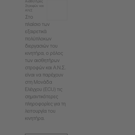
Αισθητήρες
Στροφών και
ΑΝΣ
Στο
πλαίσιο των
εξαιρετικά
πολύπλοκων
διεργασιών του
κινητήρα, ο ρόλος
των αισθητήρων
στροφών και Α.Ν.Σ.
είναι να παρέχουν
στη Μονάδα
Ελέγχου (ECU) τις
σημαντικότερες
πληροφορίες για τη
λειτουργία του
κινητήρα.