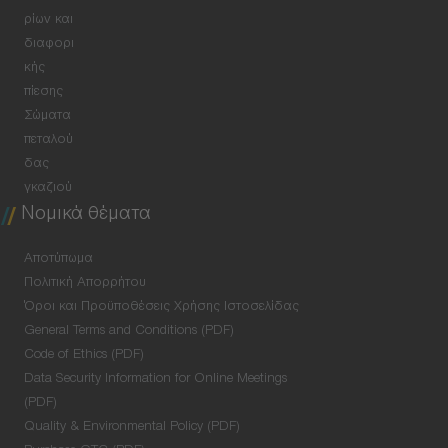
ρίων και
διαφορι
κής
πίεσης
Σώματα
πεταλού
δας
γκαζιού
Νομικά θέματα
Αποτύπωμα
Πολιτική Απορρήτου
Όροι και Προϋποθέσεις Χρήσης Ιστοσελίδας
General Terms and Conditions (PDF)
Code of Ethics (PDF)
Data Security Information for Online Meetings
(PDF)
Quality & Environmental Policy (PDF)