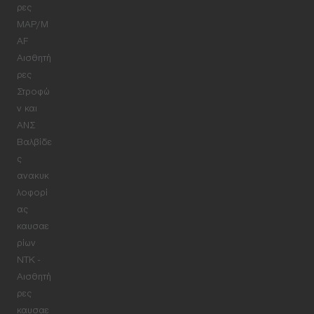
ρες
MAP/M
AF
Αισθητή
ρες
Στροφώ
ν και
ΑΝΣ
Βαλβίδε
ς
ανακυκ
λοφορί
ας
καυσαε
ρίων
NTK -
Αισθητή
ρες
καυσαε