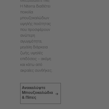
Μπουζοκαλώδια & Πίπες
Η Niterra διαθέτει
ποικιλία
μπουζοκαλώδιων
υψηλής ποιότητας
που προσφέρουν
ανώτερη
αγωγιμότητα,
μεγάλη διάρκεια
ζωής, υψηλές
επιδόσεις – ακόμη
και κάτω από
ακραίες συνθήκες.
Ανακαλύψτε
Μπουζοκαλώδια
& Πίπες