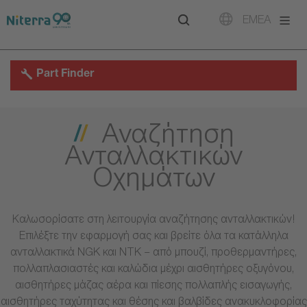
Direct
Direct
Direct
EMEA
to
to
to
main
main
footer
navigation
content
Part Finder
Αναζήτηση
Ανταλλακτικών
Οχημάτων
Καλωσορίσατε στη λειτουργία αναζήτησης ανταλλακτικών!
Επιλέξτε την εφαρμογή σας και βρείτε όλα τα κατάλληλα
ανταλλακτικά NGK και NTK – από μπουζί, προθερμαντήρες,
πολλαπλασιαστές και καλώδια μέχρι αισθητήρες οξυγόνου,
αισθητήρες μάζας αέρα και πίεσης πολλαπλής εισαγωγής,
αισθητήρες ταχύτητας και θέσης και βαλβίδες ανακυκλοφορίας