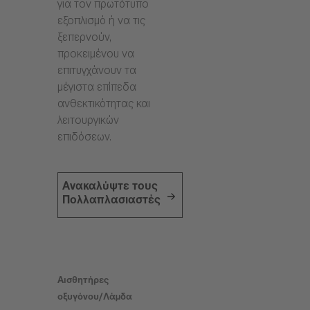
για τον πρωτότυπο
εξοπλισμό ή να τις
ξεπερνούν,
προκειμένου να
επιτυγχάνουν τα
μέγιστα επίπεδα
ανθεκτικότητας και
λειτουργικών
επιδόσεων.
Ανακαλύψτε τους
Πολλαπλασιαστές
Αισθητήρες
οξυγόνου/Λάμδα