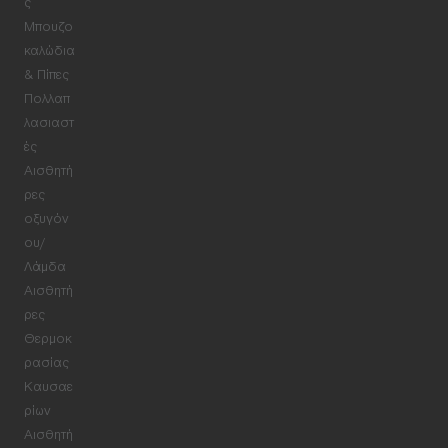
ς
Μπουζο
καλώδια
& Πίπες
Πολλαπ
λασιαστ
ές
Αισθητή
ρες
οξυγόν
ου/
Λάμδα
Αισθητή
ρες
Θερμοκ
ρασίας
Καυσαε
ρίων
Αισθητή