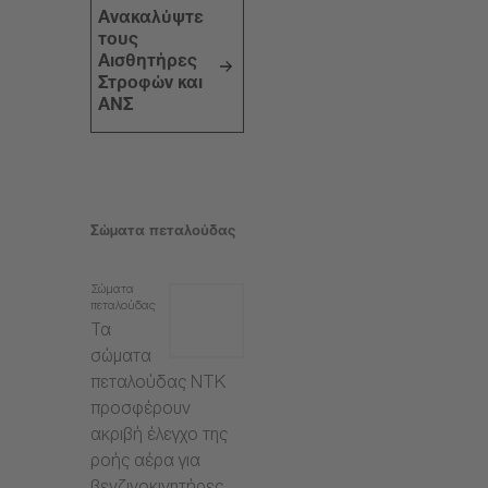
Ανακαλύψτε
τους
Αισθητήρες
Στροφών και
ΑΝΣ
Σώματα πεταλούδας
Σώματα
πεταλούδας
Τα
σώματα
πεταλούδας NTK
προσφέρουν
ακριβή έλεγχο της
ροής αέρα για