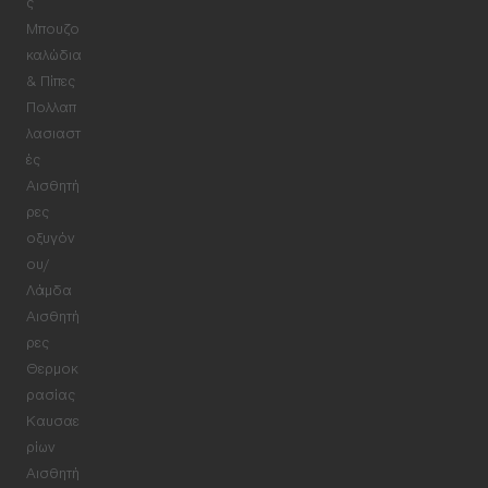
ς
Μπουζο
καλώδια
& Πίπες
Πολλαπ
λασιαστ
ές
Αισθητή
ρες
οξυγόν
ου/
Λάμδα
Αισθητή
ρες
Θερμοκ
ρασίας
Καυσαε
ρίων
Αισθητή