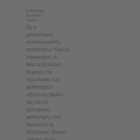
Αισθητήρες
οξυγόνου/
Λάμδα
Ως ο
μεγαλύτερος
κατασκευαστής
αισθητήρων Λάμδα
παγκοσμίως, η
Niterra βελτιώνει
διαρκώς την
τεχνολογία των
αισθητήρων
οξυγόνου/λάμδα
της για να
προσφέρει
αισθητήρες που
εγγυώνται τη
διατήρηση τέλειας