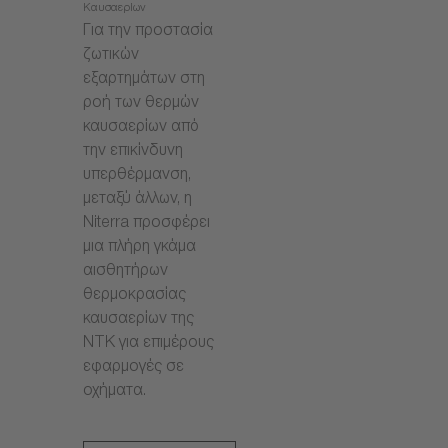
Καυσαερίων
Για την προστασία
ζωτικών
εξαρτημάτων στη
ροή των θερμών
καυσαερίων από
την επικίνδυνη
υπερθέρμανση,
μεταξύ άλλων, η
Niterra προσφέρει
μια πλήρη γκάμα
αισθητήρων
θερμοκρασίας
καυσαερίων της
NTK για επιμέρους
εφαρμογές σε
οχήματα.