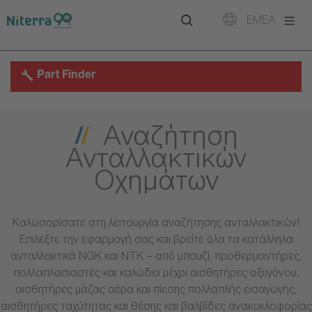
Direct
Direct
Direct
EMEA
to
to
to
main
main
footer
navigation
content
Part Finder
Αναζήτηση
Ανταλλακτικών
Οχημάτων
Καλωσορίσατε στη λειτουργία αναζήτησης ανταλλακτικών!
Επιλέξτε την εφαρμογή σας και βρείτε όλα τα κατάλληλα
ανταλλακτικά NGK και NTK – από μπουζί, προθερμαντήρες,
πολλαπλασιαστές και καλώδια μέχρι αισθητήρες οξυγόνου,
αισθητήρες μάζας αέρα και πίεσης πολλαπλής εισαγωγής,
αισθητήρες ταχύτητας και θέσης και βαλβίδες ανακυκλοφορίας