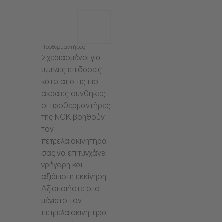
Προθερμαντήρες
Σχεδιασμένοι για
υψηλές επιδόσεις
κάτω από τις πιο
ακραίες συνθήκες,
οι προθερμαντήρες
της NGK βοηθούν
τον
πετρελαιοκινητήρα
σας να επιτυγχάνει
γρήγορη και
αξιόπιστη εκκίνηση.
Αξιοποιήστε στο
μέγιστο τον
πετρελαιοκινητήρα