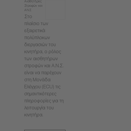
Αισθητήρες
Στροφών και
ΑΝΣ
Στο
πλαίσιο των
εξαιρετικά
πολύπλοκων
διεργασιών του
κινητήρα, ο ρόλος
των αισθητήρων
στροφών και Α.Ν.Σ.
είναι να παρέχουν
στη Μονάδα
Ελέγχου (ECU) τις
σημαντικότερες
πληροφορίες για τη
λειτουργία του
κινητήρα.