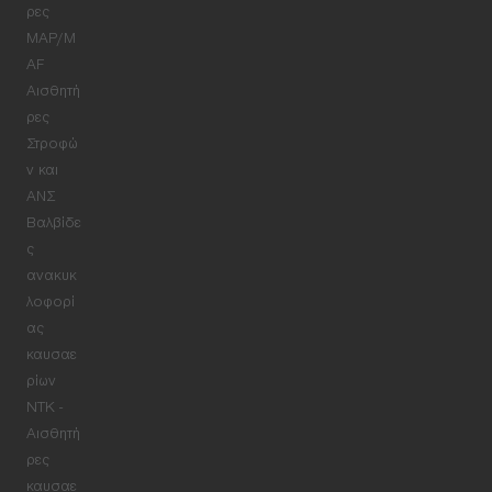
ρες
MAP/M
AF
Αισθητή
ρες
Στροφώ
ν και
ΑΝΣ
Βαλβίδε
ς
ανακυκ
λοφορί
ας
καυσαε
ρίων
NTK -
Αισθητή
ρες
καυσαε