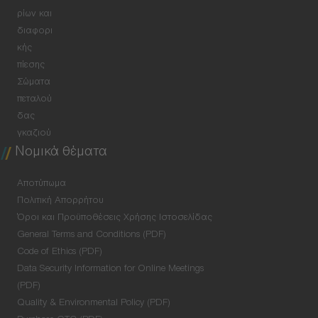
ρίων και
διαφορι
κής
πίεσης
Σώματα
πεταλού
δας
γκαζιού
Νομικά θέματα
Αποτύπωμα
Πολιτική Απορρήτου
Όροι και Προϋποθέσεις Χρήσης Ιστοσελίδας
General Terms and Conditions (PDF)
Code of Ethics (PDF)
Data Security Information for Online Meetings
(PDF)
Quality & Environmental Policy (PDF)