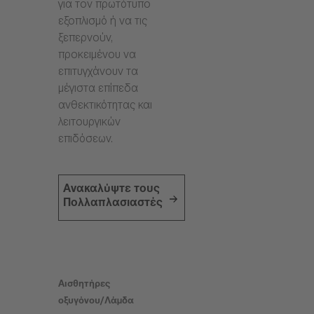
για τον πρωτότυπο
εξοπλισμό ή να τις
ξεπερνούν,
προκειμένου να
επιτυγχάνουν τα
μέγιστα επίπεδα
ανθεκτικότητας και
λειτουργικών
επιδόσεων.
Ανακαλύψτε τους
Πολλαπλασιαστές
Αισθητήρες
οξυγόνου/Λάμδα