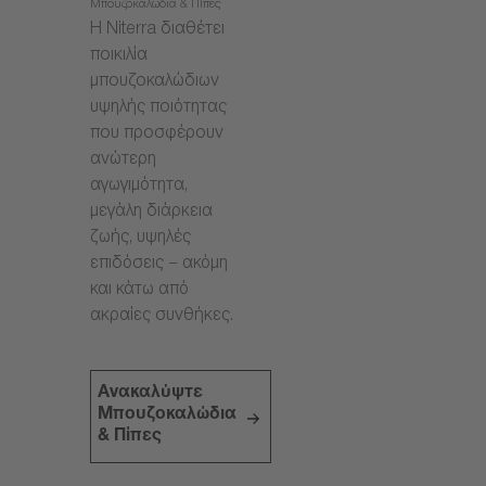
Μπουζοκαλώδια & Πίπες
Η Niterra διαθέτει
ποικιλία
μπουζοκαλώδιων
υψηλής ποιότητας
που προσφέρουν
ανώτερη
αγωγιμότητα,
μεγάλη διάρκεια
ζωής, υψηλές
επιδόσεις – ακόμη
και κάτω από
ακραίες συνθήκες.
Ανακαλύψτε
Μπουζοκαλώδια
& Πίπες