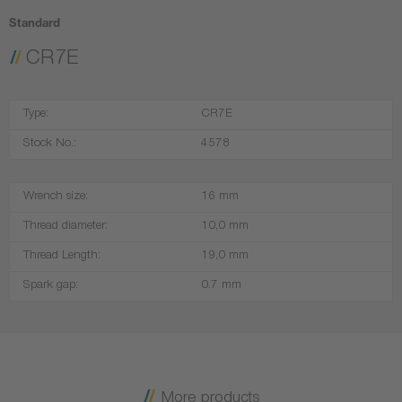
Standard
CR7E
Type:
CR7E
Stock No.:
4578
Wrench size:
16 mm
Thread diameter:
10,0 mm
Thread Length:
19,0 mm
Spark gap:
0.7 mm
More products