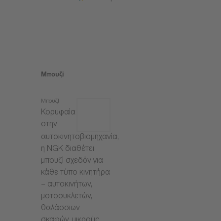
Μπουζί
Μπουζί
Κορυφαία
στην
αυτοκινητοβιομηχανία,
η NGK διαθέτει
μπουζί σχεδόν για
κάθε τύπο κινητήρα
– αυτοκινήτων,
μοτοσυκλετών,
θαλάσσιων
σκαφών, μικρούς