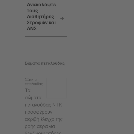
Ανακαλύψτε
τους
Αισθητήρες
Στροφών και
ΑΝΣ
Σώματα πεταλούδας
Σώματα
πεταλούδας
Τα
σώματα
πεταλούδας NTK
προσφέρουν
ακριβή έλεγχο της
ροής αέρα για