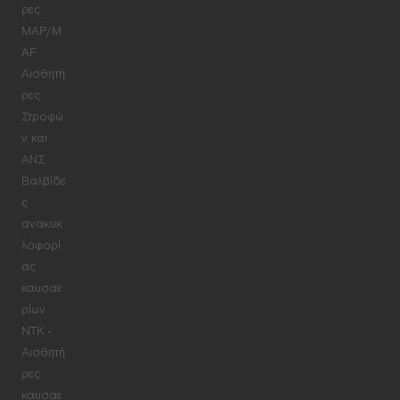
ρες
MAP/M
AF
Αισθητή
ρες
Στροφώ
ν και
ΑΝΣ
Βαλβίδε
ς
ανακυκ
λοφορί
ας
καυσαε
ρίων
NTK -
Αισθητή
ρες
καυσαε