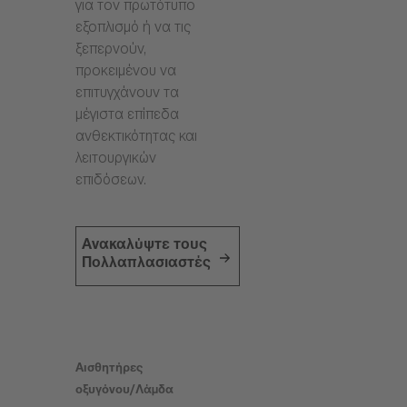
για τον πρωτότυπο
εξοπλισμό ή να τις
ξεπερνούν,
προκειμένου να
επιτυγχάνουν τα
μέγιστα επίπεδα
ανθεκτικότητας και
λειτουργικών
επιδόσεων.
Ανακαλύψτε τους
Πολλαπλασιαστές
Αισθητήρες
οξυγόνου/Λάμδα