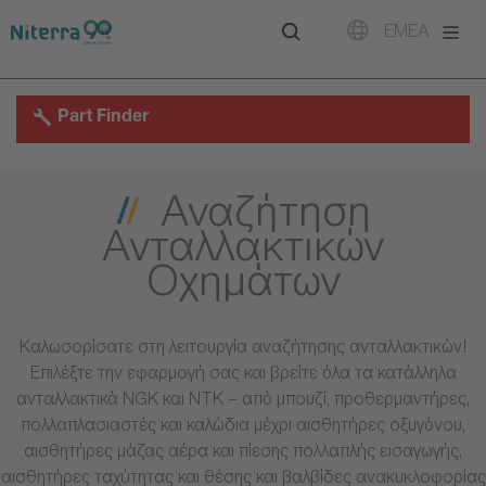
Direct
Direct
Direct
EMEA
to
to
to
main
main
footer
navigation
content
Part Finder
Αναζήτηση
Ανταλλακτικών
Οχημάτων
Καλωσορίσατε στη λειτουργία αναζήτησης ανταλλακτικών!
Επιλέξτε την εφαρμογή σας και βρείτε όλα τα κατάλληλα
ανταλλακτικά NGK και NTK – από μπουζί, προθερμαντήρες,
πολλαπλασιαστές και καλώδια μέχρι αισθητήρες οξυγόνου,
αισθητήρες μάζας αέρα και πίεσης πολλαπλής εισαγωγής,
αισθητήρες ταχύτητας και θέσης και βαλβίδες ανακυκλοφορίας