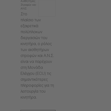
Αισθητήρες
Στροφών και
ΑΝΣ
Στο
πλαίσιο των
εξαιρετικά
πολύπλοκων
διεργασιών του
κινητήρα, ο ρόλος
των αισθητήρων
στροφών και Α.Ν.Σ.
είναι να παρέχουν
στη Μονάδα
Ελέγχου (ECU) τις
σημαντικότερες
πληροφορίες για τη
λειτουργία του
κινητήρα.