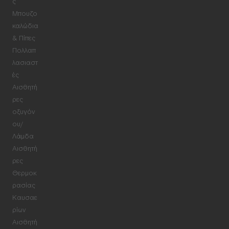
ς
Μπουζο
καλώδια
& Πίπες
Πολλαπ
λασιαστ
ές
Αισθητή
ρες
οξυγόν
ου/
Λάμδα
Αισθητή
ρες
Θερμοκ
ρασίας
Καυσαε
ρίων
Αισθητή