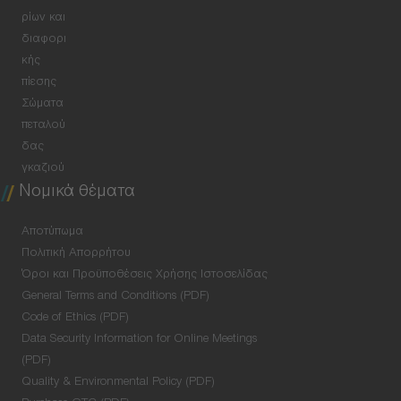
ρίων και
διαφορι
κής
πίεσης
Σώματα
πεταλού
δας
γκαζιού
Νομικά θέματα
Αποτύπωμα
Πολιτική Απορρήτου
Όροι και Προϋποθέσεις Χρήσης Ιστοσελίδας
General Terms and Conditions (PDF)
Code of Ethics (PDF)
Data Security Information for Online Meetings
(PDF)
Quality & Environmental Policy (PDF)