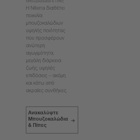
Μπουζοκαλώδια & Πίπες
Η Niterra διαθέτει
ποικιλία
μπουζοκαλώδιων
υψηλής ποιότητας
που προσφέρουν
ανώτερη
αγωγιμότητα,
μεγάλη διάρκεια
ζωής, υψηλές
επιδόσεις – ακόμη
και κάτω από
ακραίες συνθήκες.
Ανακαλύψτε
Μπουζοκαλώδια
& Πίπες