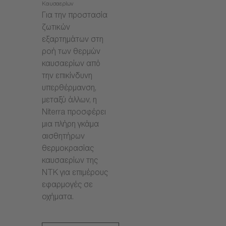
Καυσαερίων
Για την προστασία
ζωτικών
εξαρτημάτων στη
ροή των θερμών
καυσαερίων από
την επικίνδυνη
υπερθέρμανση,
μεταξύ άλλων, η
Niterra προσφέρει
μια πλήρη γκάμα
αισθητήρων
θερμοκρασίας
καυσαερίων της
NTK για επιμέρους
εφαρμογές σε
οχήματα.