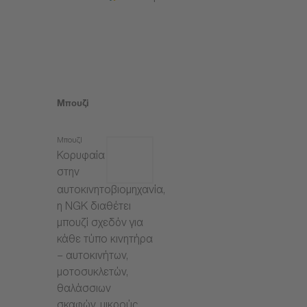
Μπουζί
Μπουζί
Κορυφαία
στην
αυτοκινητοβιομηχανία,
η NGK διαθέτει
μπουζί σχεδόν για
κάθε τύπο κινητήρα
– αυτοκινήτων,
μοτοσυκλετών,
θαλάσσιων
σκαφών, μικρούς