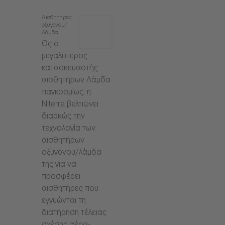
Αισθητήρες
οξυγόνου/
Λάμδα
Ως ο
μεγαλύτερος
κατασκευαστής
αισθητήρων Λάμδα
παγκοσμίως, η
Niterra βελτιώνει
διαρκώς την
τεχνολογία των
αισθητήρων
οξυγόνου/λάμδα
της για να
προσφέρει
αισθητήρες που
εγγυώνται τη
διατήρηση τέλειας