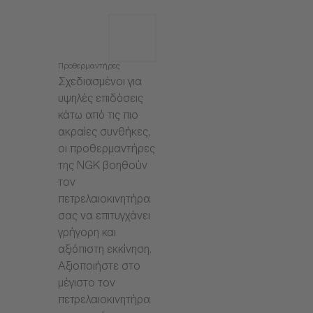
Προθερμαντήρες
Σχεδιασμένοι για
υψηλές επιδόσεις
κάτω από τις πιο
ακραίες συνθήκες,
οι προθερμαντήρες
της NGK βοηθούν
τον
πετρελαιοκινητήρα
σας να επιτυγχάνει
γρήγορη και
αξιόπιστη εκκίνηση.
Αξιοποιήστε στο
μέγιστο τον
πετρελαιοκινητήρα