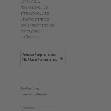
ξεπερνούν,
προκειμένου να
επιτυγχάνουν τα
μέγιστα επίπεδα
ανθεκτικότητας και
λειτουργικών
επιδόσεων.
Ανακαλύψτε τους
Πολλαπλασιαστές
Αισθητήρες
οξυγόνου/Λάμδα
Αισθητήρες