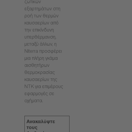
ζωτικών
εξαρτημάτων στη
ροή των θερμών
καυσαερίων από
την επικίνδυνη
υπερθέρμανση,
μεταξύ άλλων, η
Niterra προσφέρει
μια πλήρη γκάμα
αισθητήρων
θερμοκρασίας
καυσαερίων της
NTK για επιμέρους
εφαρμογές σε
οχήματα.
Ανακαλύψτε
τους