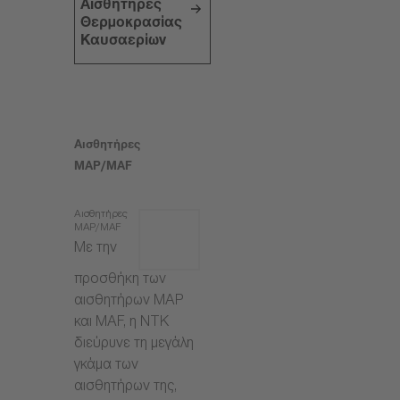
Αισθητήρες
Θερμοκρασίας
Καυσαερίων
Αισθητήρες
MAP/MAF
Αισθητήρες
MAP/MAF
Με την
προσθήκη των
αισθητήρων MAP
και MAF, η NTK
διεύρυνε τη μεγάλη
γκάμα των
αισθητήρων της,