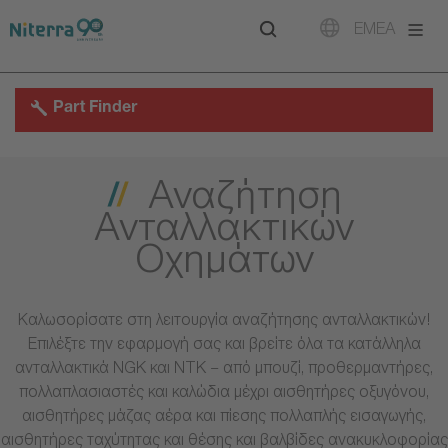
Direct
Direct
Direct
EMEA
to
to
to
main
main
footer
navigation
content
Part Finder
Αναζήτηση
Ανταλλακτικών
Οχημάτων
Καλωσορίσατε στη λειτουργία αναζήτησης ανταλλακτικών!
Επιλέξτε την εφαρμογή σας και βρείτε όλα τα κατάλληλα
ανταλλακτικά NGK και NTK – από μπουζί, προθερμαντήρες,
πολλαπλασιαστές και καλώδια μέχρι αισθητήρες οξυγόνου,
αισθητήρες μάζας αέρα και πίεσης πολλαπλής εισαγωγής,
αισθητήρες ταχύτητας και θέσης και βαλβίδες ανακυκλοφορίας