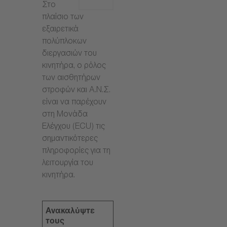
Στο
πλαίσιο των
εξαιρετικά
πολύπλοκων
διεργασιών του
κινητήρα, ο ρόλος
των αισθητήρων
στροφών και Α.Ν.Σ.
είναι να παρέχουν
στη Μονάδα
Ελέγχου (ECU) τις
σημαντικότερες
πληροφορίες για τη
λειτουργία του
κινητήρα.
Ανακαλύψτε
τους