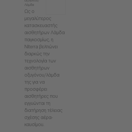
οξυγόνου/
Λάμδα
Ως ο
μεγαλύτερος
κατασκευαστής
αισθητήρων Λάμδα
παγκοσμίως, η
Niterra βελτιώνει
διαρκώς την
τεχνολογία των
αισθητήρων
οξυγόνου/λάμδα
της για να
προσφέρει
αισθητήρες που
εγγυώνται τη
διατήρηση τέλειας
σχέσης αέρα-
καυσίμου.