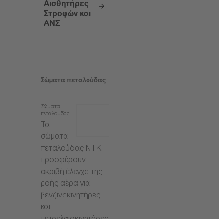
Αισθητήρες
Στροφών και
ΑΝΣ
Σώματα πεταλούδας
Σώματα
πεταλούδας
Τα
σώματα
πεταλούδας NTK
προσφέρουν
ακριβή έλεγχο της
ροής αέρα για
βενζινοκινητήρες
και