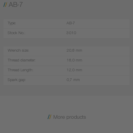
AB-7
Type:
AB-7
Stock No.:
3010
Wrench size:
20,8 mm
Thread diameter:
18,0 mm
Thread Length:
12,0 mm
Spark gap:
0,7 mm
More products