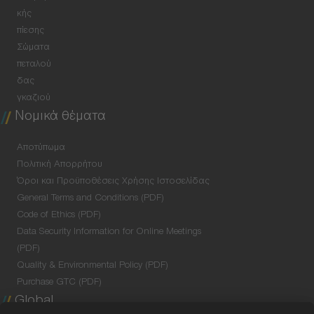
κής
πίεσης
Σώματα
πεταλού
δας
γκαζιού
Νομικά θέματα
Αποτύπωμα
Πολιτική Απορρήτου
Όροι και Προϋποθέσεις Χρήσης Ιστοσελίδας
General Terms and Conditions (PDF)
Code of Ethics (PDF)
Data Security Information for Online Meetings
(PDF)
Quality & Environmental Policy (PDF)
Purchase GTC (PDF)
Global