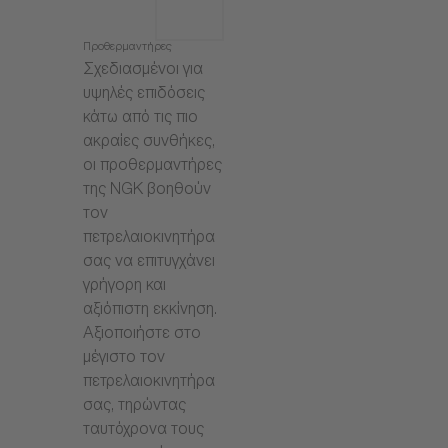
Προθερμαντήρες
Σχεδιασμένοι για
υψηλές επιδόσεις
κάτω από τις πιο
ακραίες συνθήκες,
οι προθερμαντήρες
της NGK βοηθούν
τον
πετρελαιοκινητήρα
σας να επιτυγχάνει
γρήγορη και
αξιόπιστη εκκίνηση.
Αξιοποιήστε στο
μέγιστο τον
πετρελαιοκινητήρα
σας, τηρώντας
ταυτόχρονα τους