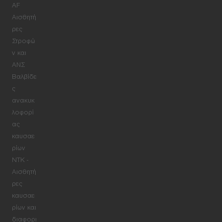
AF
Αισθητή
ρες
Στροφώ
ν και
ΑΝΣ
Βαλβίδε
ς
ανακυκ
λοφορί
ας
καυσαε
ρίων
NTK -
Αισθητή
ρες
καυσαε
ρίων και
διαφορι