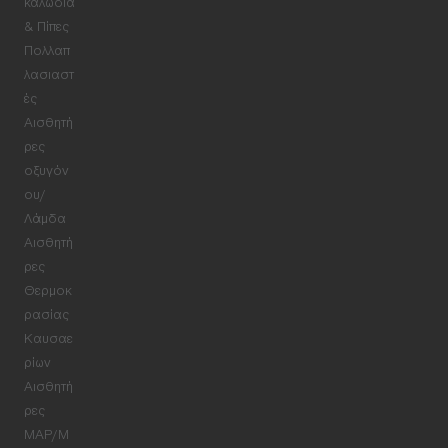
καλώδια
& Πίπες
Πολλαπ
λασιαστ
ές
Αισθητή
ρες
οξυγόν
ου/
Λάμδα
Αισθητή
ρες
Θερμοκ
ρασίας
Καυσαε
ρίων
Αισθητή
ρες
MAP/M