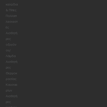
καλώδια
& Πίπες
Πολλαπ
λασιαστ
ές
Αισθητή
ρες
οξυγόν
ου/
Λάμδα
Αισθητή
ρες
Θερμοκ
ρασίας
Καυσαε
ρίων
Αισθητή
ρες