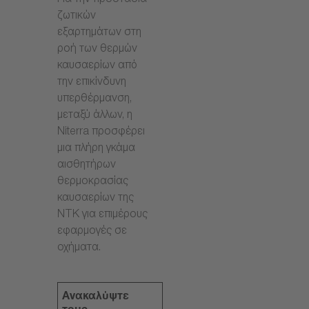
Για την προστασία
ζωτικών
εξαρτημάτων στη
ροή των θερμών
καυσαερίων από
την επικίνδυνη
υπερθέρμανση,
μεταξύ άλλων, η
Niterra προσφέρει
μια πλήρη γκάμα
αισθητήρων
θερμοκρασίας
καυσαερίων της
NTK για επιμέρους
εφαρμογές σε
οχήματα.
Ανακαλύψτε