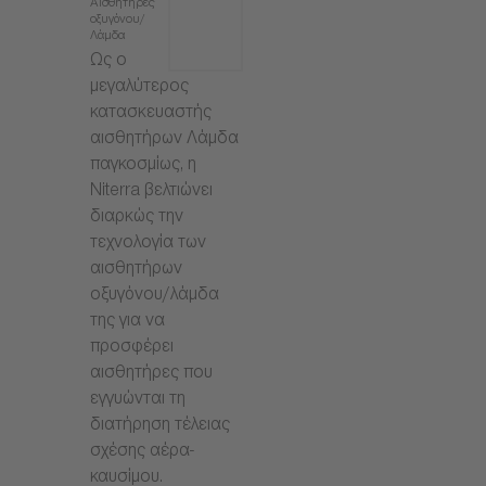
Αισθητήρες
οξυγόνου/
Λάμδα
Ως ο
μεγαλύτερος
κατασκευαστής
αισθητήρων Λάμδα
παγκοσμίως, η
Niterra βελτιώνει
διαρκώς την
τεχνολογία των
αισθητήρων
οξυγόνου/λάμδα
της για να
προσφέρει
αισθητήρες που
εγγυώνται τη
διατήρηση τέλειας
σχέσης αέρα-
καυσίμου.