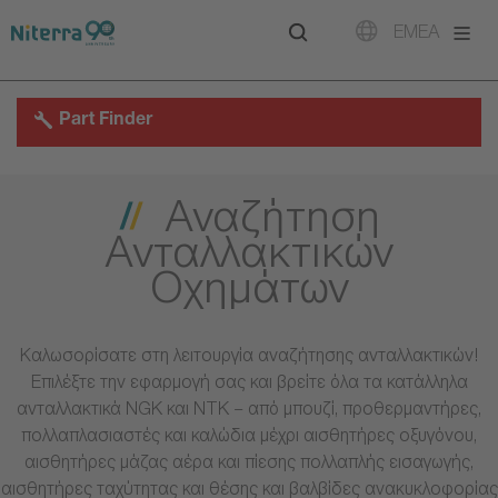
Direct
Direct
Direct
EMEA
to
to
to
main
main
footer
navigation
content
Part Finder
Αναζήτηση
Ανταλλακτικών
Οχημάτων
Καλωσορίσατε στη λειτουργία αναζήτησης ανταλλακτικών!
Επιλέξτε την εφαρμογή σας και βρείτε όλα τα κατάλληλα
ανταλλακτικά NGK και NTK – από μπουζί, προθερμαντήρες,
πολλαπλασιαστές και καλώδια μέχρι αισθητήρες οξυγόνου,
αισθητήρες μάζας αέρα και πίεσης πολλαπλής εισαγωγής,
αισθητήρες ταχύτητας και θέσης και βαλβίδες ανακυκλοφορίας