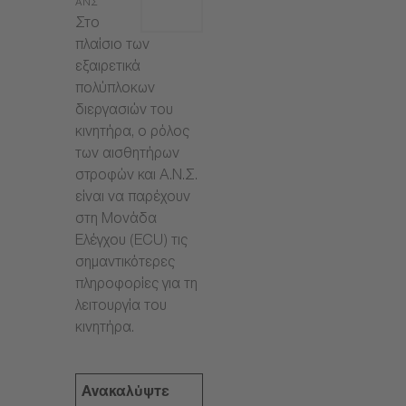
ΑΝΣ
Στο
πλαίσιο των
εξαιρετικά
πολύπλοκων
διεργασιών του
κινητήρα, ο ρόλος
των αισθητήρων
στροφών και Α.Ν.Σ.
είναι να παρέχουν
στη Μονάδα
Ελέγχου (ECU) τις
σημαντικότερες
πληροφορίες για τη
λειτουργία του
κινητήρα.
Ανακαλύψτε