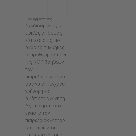
Προθερμαντήρες
Σχεδιασμένοι για
υψηλές επιδόσεις
κάτω από τις πιο
ακραίες συνθήκες,
οι προθερμαντήρες
της NGK βοηθούν
τον
πετρελαιοκινητήρα
σας να επιτυγχάνει
γρήγορη και
αξιόπιστη εκκίνηση.
Αξιοποιήστε στο
μέγιστο τον
πετρελαιοκινητήρα
σας, τηρώντας
ταυτόχρονα τους