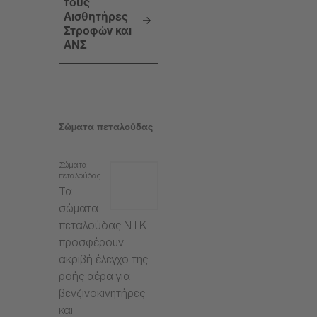
τους
Αισθητήρες
Στροφών και
ΑΝΣ
Σώματα πεταλούδας
Σώματα
πεταλούδας
Τα
σώματα
πεταλούδας NTK
προσφέρουν
ακριβή έλεγχο της
ροής αέρα για
βενζινοκινητήρες
και