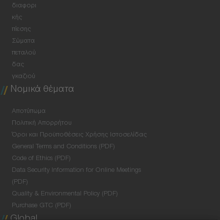
διαφορι
κής
πίεσης
Σώματα
πεταλού
δας
γκαζιού
Νομικά θέματα
Αποτύπωμα
Πολιτική Απορρήτου
Όροι και Προϋποθέσεις Χρήσης Ιστοσελίδας
General Terms and Conditions (PDF)
Code of Ethics (PDF)
Data Security Information for Online Meetings
(PDF)
Quality & Environmental Policy (PDF)
Purchase GTC (PDF)
Global