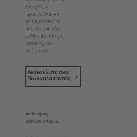
εξοπλισμό ή να τις
ξεπερνούν,
προκειμένου να
επιτυγχάνουν τα
μέγιστα επίπεδα
ανθεκτικότητας και
λειτουργικών
επιδόσεων.
Ανακαλύψτε τους
Πολλαπλασιαστές
Αισθητήρες
οξυγόνου/Λάμδα