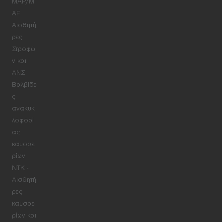
MAP/M
AF
Αισθητή
ρες
Στροφώ
ν και
ΑΝΣ
Βαλβίδε
ς
ανακυκ
λοφορί
ας
καυσαε
ρίων
NTK -
Αισθητή
ρες
καυσαε
ρίων και