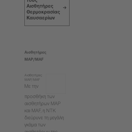
τους
Αισθητήρες
Θερμοκρασίας
Καυσαερίων
Αισθητήρες
MAP/MAF
Αισθητήρες
MAP/MAF
Με την
προσθήκη των
αισθητήρων MAP
και MAF, η NTK
διεύρυνε τη μεγάλη
γκάμα των