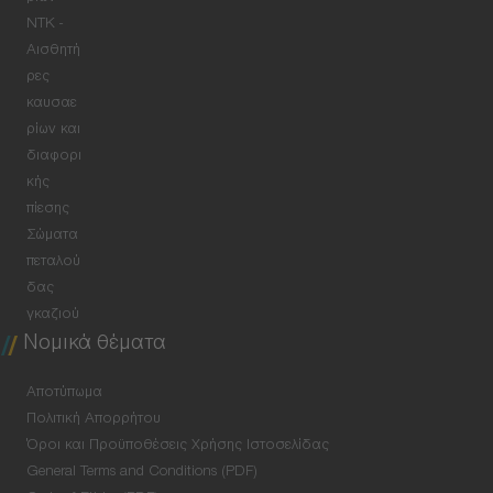
NTK -
Αισθητή
ρες
καυσαε
ρίων και
διαφορι
κής
πίεσης
Σώματα
πεταλού
δας
γκαζιού
Νομικά θέματα
Αποτύπωμα
Πολιτική Απορρήτου
Όροι και Προϋποθέσεις Χρήσης Ιστοσελίδας
General Terms and Conditions (PDF)