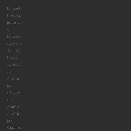
Μπουζί
Προθερ
μαντήρε
ς
Μπουζο
καλώδια
& Πίπες
Πολλαπ
λασιαστ
ές
Αισθητή
ρες
οξυγόν
ου/
Λάμδα
Αισθητή
ρες
Θερμοκ