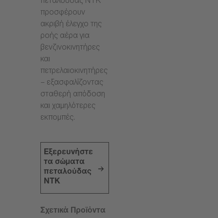
πεταλούδας NTK
προσφέρουν
ακριβή έλεγχο της
ροής αέρα για
βενζινοκινητήρες
και
πετρελαιοκινητήρες
– εξασφαλίζοντας
σταθερή απόδοση
και χαμηλότερες
εκπομπές.
Εξερευνήστε
τα σώματα
πεταλούδας
NTK
Σχετικά Προϊόντα