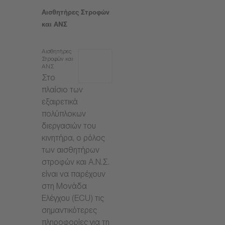
Αισθητήρες Στροφών
και ΑΝΣ
Αισθητήρες
Στροφών και
ΑΝΣ
Στο
πλαίσιο των
εξαιρετικά
πολύπλοκων
διεργασιών του
κινητήρα, ο ρόλος
των αισθητήρων
στροφών και Α.Ν.Σ.
είναι να παρέχουν
στη Μονάδα
Ελέγχου (ECU) τις
σημαντικότερες
πληροφορίες για τη