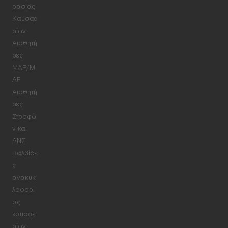
ρασίας
Καυσαε
ρίων
Αισθητή
ρες
MAP/M
AF
Αισθητή
ρες
Στροφώ
ν και
ΑΝΣ
Βαλβίδε
ς
ανακυκ
λοφορί
ας
καυσαε
ρίων