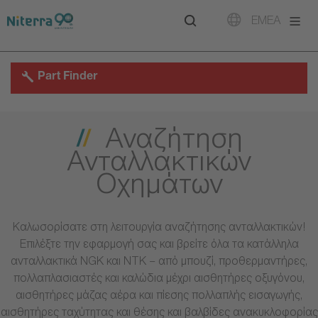
Direct
Direct
Direct
EMEA
to
to
to
main
main
footer
navigation
content
Part Finder
Αναζήτηση
Ανταλλακτικών
Οχημάτων
Καλωσορίσατε στη λειτουργία αναζήτησης ανταλλακτικών!
Επιλέξτε την εφαρμογή σας και βρείτε όλα τα κατάλληλα
ανταλλακτικά NGK και NTK – από μπουζί, προθερμαντήρες,
πολλαπλασιαστές και καλώδια μέχρι αισθητήρες οξυγόνου,
αισθητήρες μάζας αέρα και πίεσης πολλαπλής εισαγωγής,
αισθητήρες ταχύτητας και θέσης και βαλβίδες ανακυκλοφορίας