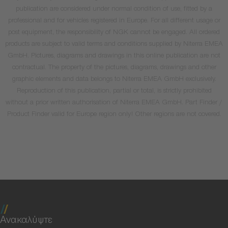
publication are considered under normal condition of use, fitted by a
professional and for vehicles registered in Europe. For all different usage or
post equipment, the responsibility of NGK cannot be engaged. All ordered
products are subject to valid terms and conditions supplied by Niterra EMEA
GmbH. Pictures, diagrams and drawings in this online publication are not
contractual. The property of the pictures, diagrams, drawings and other
graphic elements and data belongs to Niterra EMEA GmbH exclusively.
Reproduction of this publication, partial or total, is strictly prohibited
without a prior written authorisation of Niterra EMEA GmbH. Part Finder /
Product Finder valid for Europe region only! Other regions are not covered.
Ανακαλύψτε