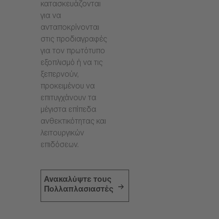
κατασκευάζονται
για να
ανταποκρίνονται
στις προδιαγραφές
για τον πρωτότυπο
εξοπλισμό ή να τις
ξεπερνούν,
προκειμένου να
επιτυγχάνουν τα
μέγιστα επίπεδα
ανθεκτικότητας και
λειτουργικών
επιδόσεων.
Ανακαλύψτε τους
Πολλαπλασιαστές