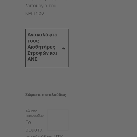
λειτουργία του
κινητήρα.
Ανακαλύψτε
τους
Αισθητήρες
Στροφών και
ΑΝΣ
Σώματα πεταλούδας
Σώματα
πεταλούδας
Τα
σώματα