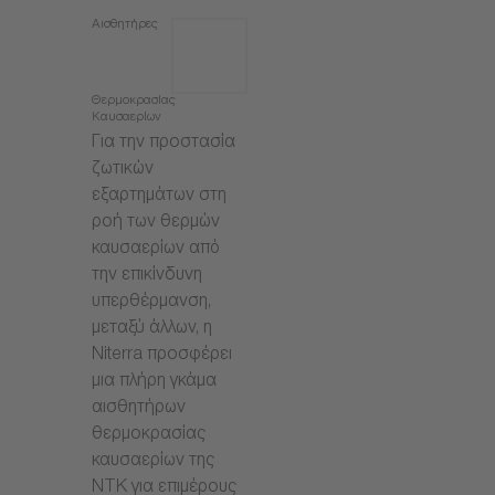
Αισθητήρες
Θερμοκρασίας
Καυσαερίων
Για την προστασία
ζωτικών
εξαρτημάτων στη
ροή των θερμών
καυσαερίων από
την επικίνδυνη
υπερθέρμανση,
μεταξύ άλλων, η
Niterra προσφέρει
μια πλήρη γκάμα
αισθητήρων
θερμοκρασίας
καυσαερίων της
NTK για επιμέρους