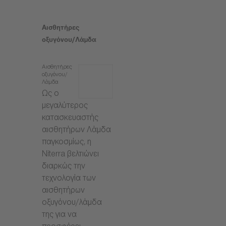
Αισθητήρες
οξυγόνου/Λάμδα
Αισθητήρες
οξυγόνου/
Λάμδα
Ως ο
μεγαλύτερος
κατασκευαστής
αισθητήρων Λάμδα
παγκοσμίως, η
Niterra βελτιώνει
διαρκώς την
τεχνολογία των
αισθητήρων
οξυγόνου/λάμδα
της για να