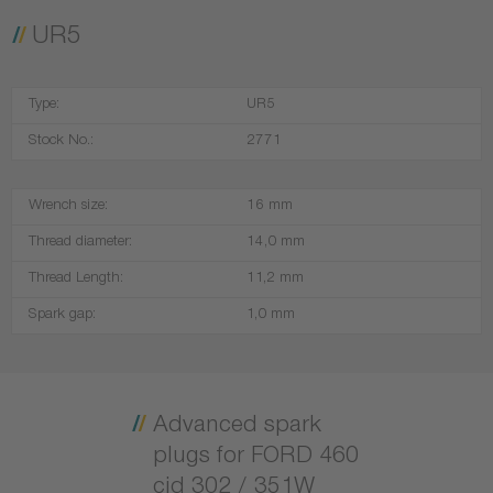
UR5
Type:
UR5
Stock No.:
2771
Wrench size:
16 mm
Thread diameter:
14,0 mm
Thread Length:
11,2 mm
Spark gap:
1,0 mm
Advanced spark
plugs for FORD 460
cid 302 / 351W