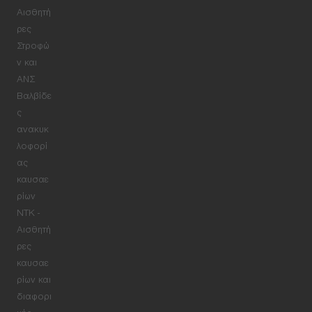
Αισθητή
ρες
Στροφώ
ν και
ΑΝΣ
Βαλβίδε
ς
ανακυκ
λοφορί
ας
καυσαε
ρίων
NTK -
Αισθητή
ρες
καυσαε
ρίων και
διαφορι