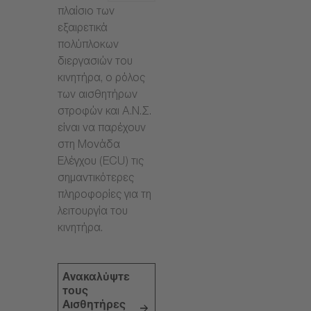
πλαίσιο των
εξαιρετικά
πολύπλοκων
διεργασιών του
κινητήρα, ο ρόλος
των αισθητήρων
στροφών και Α.Ν.Σ.
είναι να παρέχουν
στη Μονάδα
Ελέγχου (ECU) τις
σημαντικότερες
πληροφορίες για τη
λειτουργία του
κινητήρα.
Ανακαλύψτε
τους
Αισθητήρες