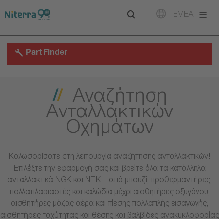
Direct
Direct
Direct
EMEA
to
to
to
main
main
footer
navigation
content
Part Finder
Αναζήτηση
Ανταλλακτικών
Οχημάτων
Καλωσορίσατε στη λειτουργία αναζήτησης ανταλλακτικών!
Επιλέξτε την εφαρμογή σας και βρείτε όλα τα κατάλληλα
ανταλλακτικά NGK και NTK – από μπουζί, προθερμαντήρες,
πολλαπλασιαστές και καλώδια μέχρι αισθητήρες οξυγόνου,
αισθητήρες μάζας αέρα και πίεσης πολλαπλής εισαγωγής,
αισθητήρες ταχύτητας και θέσης και βαλβίδες ανακυκλοφορίας