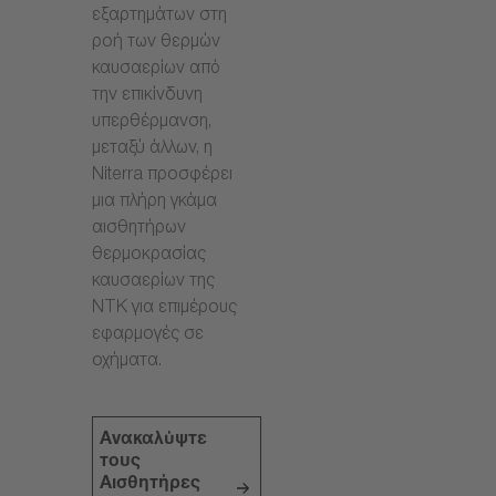
εξαρτημάτων στη
ροή των θερμών
καυσαερίων από
την επικίνδυνη
υπερθέρμανση,
μεταξύ άλλων, η
Niterra προσφέρει
μια πλήρη γκάμα
αισθητήρων
θερμοκρασίας
καυσαερίων της
NTK για επιμέρους
εφαρμογές σε
οχήματα.
Ανακαλύψτε
τους
Αισθητήρες