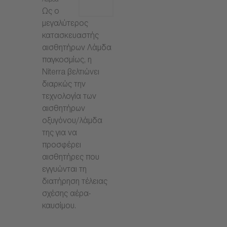
Λάμδα
Ως ο
μεγαλύτερος
κατασκευαστής
αισθητήρων Λάμδα
παγκοσμίως, η
Niterra βελτιώνει
διαρκώς την
τεχνολογία των
αισθητήρων
οξυγόνου/λάμδα
της για να
προσφέρει
αισθητήρες που
εγγυώνται τη
διατήρηση τέλειας
σχέσης αέρα-
καυσίμου.