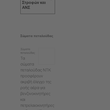
Στροφών και
ΑΝΣ
Σώματα πεταλούδας
Σώματα
πεταλούδας
Τα
σώματα
πεταλούδας NTK
προσφέρουν
ακριβή έλεγχο της
ροής αέρα για
βενζινοκινητήρες
και
πετρελαιοκινητήρες