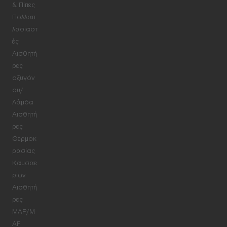
& Πίπες
Πολλαπ
λασιαστ
ές
Αισθητή
ρες
οξυγόν
ου/
Λάμδα
Αισθητή
ρες
Θερμοκ
ρασίας
Καυσαε
ρίων
Αισθητή
ρες
MAP/M
AF