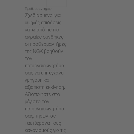
Προθερμαντήρες
Σχεδιασμένοι για
υψηλές επιδόσεις
κάτω από τις πιο
ακραίες συνθήκες,
οι προθερμαντήρες
της NGK βοηθούν
τον
πετρελαιοκινητήρα
σας να επιτυγχάνει
γρήγορη και
αξιόπιστη εκκίνηση.
Αξιοποιήστε στο
μέγιστο τον
πετρελαιοκινητήρα
σας, τηρώντας
ταυτόχρονα τους
κανονισμούς για τις