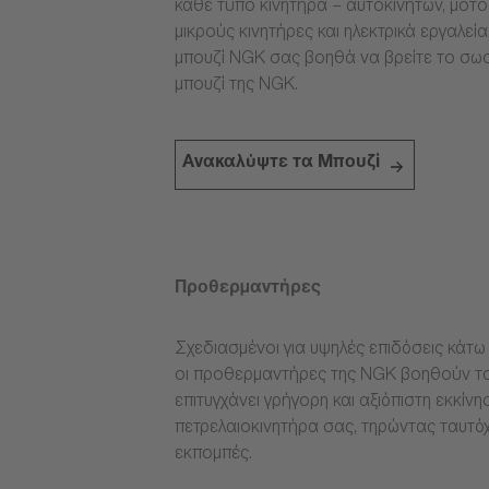
κάθε τύπο κινητήρα – αυτοκινήτων, μοτ
μικρούς κινητήρες και ηλεκτρικά εργαλεί
μπουζί NGK σας βοηθά να βρείτε το σω
μπουζί της NGK.
Ανακαλύψτε τα Μπουζί
Προθερμαντήρες
Σχεδιασμένοι για υψηλές επιδόσεις κάτω 
οι προθερμαντήρες της NGK βοηθούν το
επιτυγχάνει γρήγορη και αξιόπιστη εκκίνη
πετρελαιοκινητήρα σας, τηρώντας ταυτόχ
εκπομπές.