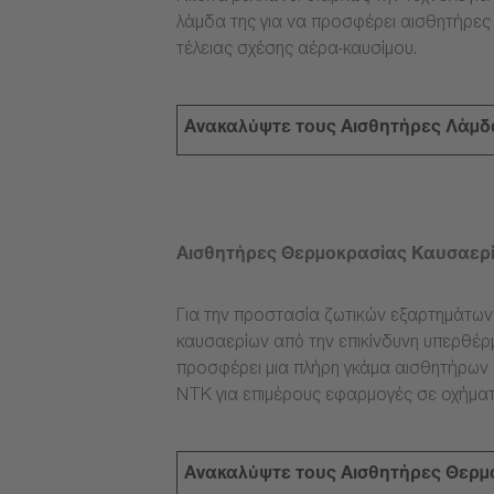
λάμδα της για να προσφέρει αισθητήρες
τέλειας σχέσης αέρα-καυσίμου.
Ανακαλύψτε τους Αισθητήρες Λάμδ
Αισθητήρες Θερμοκρασίας Καυσαερ
Για την προστασία ζωτικών εξαρτημάτω
καυσαερίων από την επικίνδυνη υπερθέρμ
προσφέρει μια πλήρη γκάμα αισθητήρων
NTK για επιμέρους εφαρμογές σε οχήματ
Ανακαλύψτε τους Αισθητήρες Θερμ