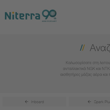
Direct
Direct
Direct
to
to
to
main
main
footer
navigation
content
Αναζ
Καλωσορίσατε στη λειτου
ανταλλακτικά NGK και NTK 
αισθητήρες μάζας αέρα και 
Inboard
Spark Plu