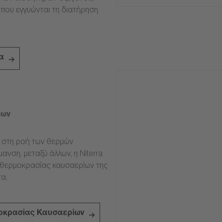
 που εγγυώνται τη διατήρηση
α
ίων
ν στη ροή των θερμών
ανση, μεταξύ άλλων, η Niterra
 θερμοκρασίας καυσαερίων της
α.
οκρασίας Καυσαερίων