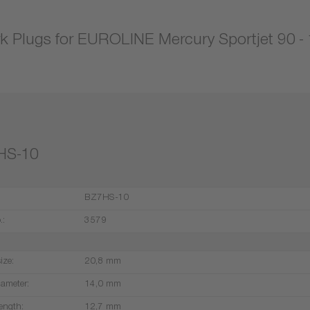
k Plugs for EUROLINE Mercury Sportjet 90 -
HS-10
BZ7HS-10
.:
3579
ize:
20,8 mm
iameter:
14,0 mm
ength:
12,7 mm