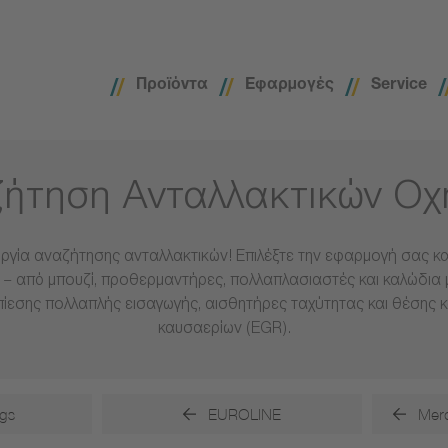
Προϊόντα
Εφαρμογές
Service
ήτηση Ανταλλακτικών Ο
ργία αναζήτησης ανταλλακτικών! Επιλέξτε την εφαρμογή σας και
– από μπουζί, προθερμαντήρες, πολλαπλασιαστές και καλώδια 
πίεσης πολλαπλής εισαγωγής, αισθητήρες ταχύτητας και θέσης 
καυσαερίων (EGR).
gs
EUROLINE
Merc