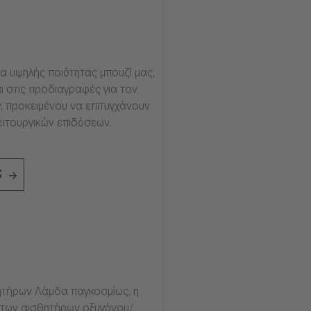
α υψηλής ποιότητας μπουζί μας,
ι στις προδιαγραφές για τον
, προκειμένου να επιτυγχάνουν
ειτουργικών επιδόσεων.
ς
τήρων Λάμδα παγκοσμίως, η
ία των αισθητήρων οξυγόνου/