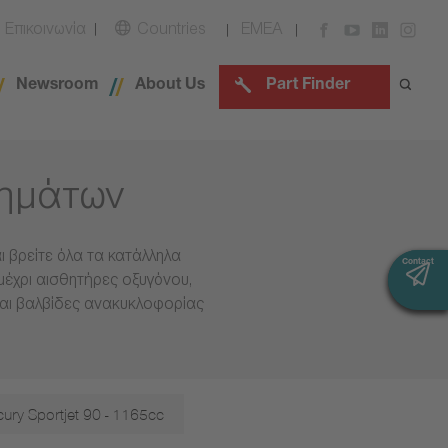
Επικοινωνία
Countries
EMEA
Newsroom
About Us
Part Finder
χημάτων
 βρείτε όλα τα κατάλληλα
Contact
Contact
μέχρι αισθητήρες οξυγόνου,
και βαλβίδες ανακυκλοφορίας
ury Sportjet 90 - 1165cc