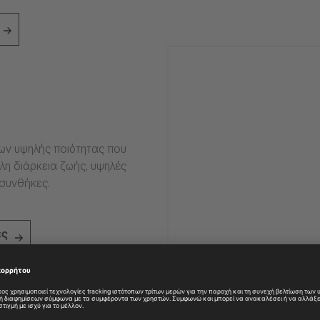
ιων υψηλής ποιότητας που
η διάρκεια ζωής, υψηλές
 συνθήκες.
ες