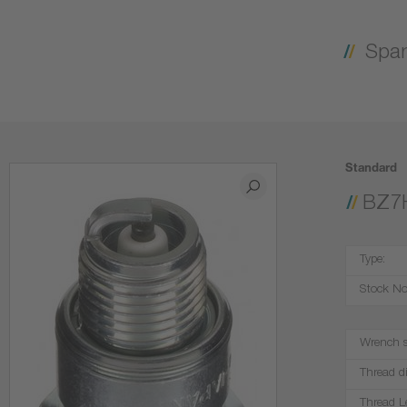
Spar
Standard
BZ7
Type:
Stock No
Wrench s
Thread d
Thread L