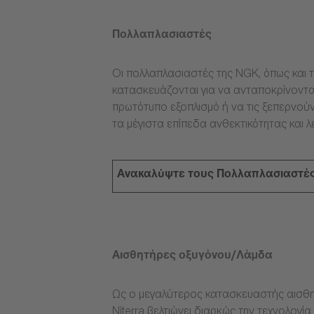
Πολλαπλασιαστές
Οι πολλαπλασιαστές της NGK, όπως και τ
κατασκευάζονται για να ανταποκρίνοντα
πρωτότυπο εξοπλισμό ή να τις ξεπερνούν
τα μέγιστα επίπεδα ανθεκτικότητας και λ
Ανακαλύψτε τους Πολλαπλασιαστέ
Αισθητήρες οξυγόνου/Λάμδα
Ως ο μεγαλύτερος κατασκευαστής αισθη
Niterra βελτιώνει διαρκώς την τεχνολογ