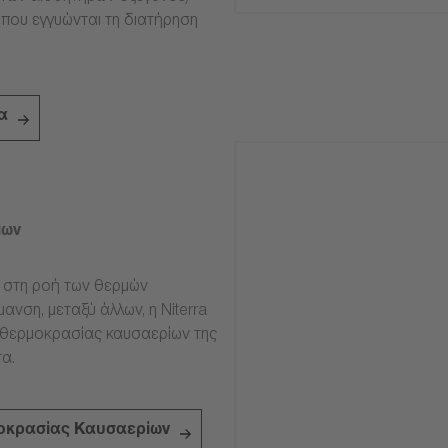
 που εγγυώνται τη διατήρηση
α
ίων
ν στη ροή των θερμών
ανση, μεταξύ άλλων, η Niterra
 θερμοκρασίας καυσαερίων της
α.
οκρασίας Καυσαερίων