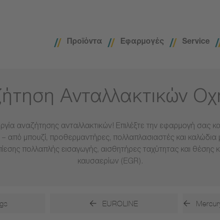
Προϊόντα
Εφαρμογές
Service
ήτηση Ανταλλακτικών Ο
ργία αναζήτησης ανταλλακτικών! Επιλέξτε την εφαρμογή σας και
– από μπουζί, προθερμαντήρες, πολλαπλασιαστές και καλώδια 
πίεσης πολλαπλής εισαγωγής, αισθητήρες ταχύτητας και θέσης 
καυσαερίων (EGR).
gs
EUROLINE
Mercur