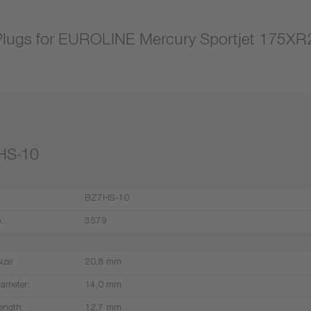
Plugs for EUROLINE Mercury Sportjet 175XR
HS-10
BZ7HS-10
.:
3579
ize:
20,8 mm
iameter:
14,0 mm
ength:
12,7 mm