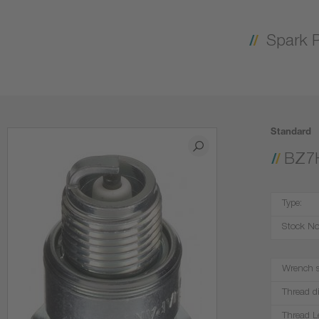
Spark 
Standard
BZ7
Type:
Stock No
Wrench s
Thread d
Thread L