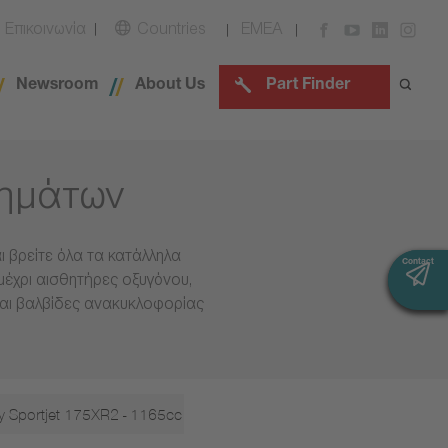
Επικοινωνία
Countries
EMEA
Newsroom
About Us
Part Finder
χημάτων
 βρείτε όλα τα κατάλληλα
Contact
Contact
μέχρι αισθητήρες οξυγόνου,
και βαλβίδες ανακυκλοφορίας
y Sportjet 175XR2 - 1165cc