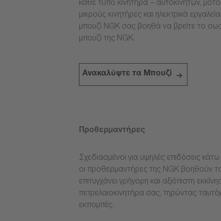
κάθε τύπο κινητήρα – αυτοκινήτων, μοτ
μικρούς κινητήρες και ηλεκτρικά εργαλεί
μπουζί NGK σας βοηθά να βρείτε το σω
μπουζί της NGK.
Ανακαλύψτε τα Μπουζί
Προθερμαντήρες
Σχεδιασμένοι για υψηλές επιδόσεις κάτω 
οι προθερμαντήρες της NGK βοηθούν το
επιτυγχάνει γρήγορη και αξιόπιστη εκκίνη
πετρελαιοκινητήρα σας, τηρώντας ταυτόχ
εκπομπές.