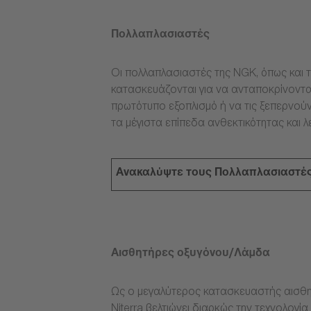
Πολλαπλασιαστές
Οι πολλαπλασιαστές της NGK, όπως και τ
κατασκευάζονται για να ανταποκρίνοντα
πρωτότυπο εξοπλισμό ή να τις ξεπερνούν
τα μέγιστα επίπεδα ανθεκτικότητας και λ
Ανακαλύψτε τους Πολλαπλασιαστέ
Αισθητήρες οξυγόνου/Λάμδα
Ως ο μεγαλύτερος κατασκευαστής αισθη
Niterra βελτιώνει διαρκώς την τεχνολογ