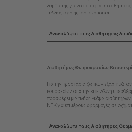
λάμδα της για να προσφέρει αισθητήρες
τέλειας σχέσης αέρα-καυσίμου.
Ανακαλύψτε τους Αισθητήρες Λάμδ
Αισθητήρες Θερμοκρασίας Καυσαερ
Για την προστασία ζωτικών εξαρτημάτω
καυσαερίων από την επικίνδυνη υπερθέρμ
προσφέρει μια πλήρη γκάμα αισθητήρων
NTK για επιμέρους εφαρμογές σε οχήματ
Ανακαλύψτε τους Αισθητήρες Θερμ