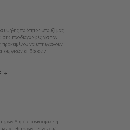
α υψηλής ποιότητας μπουζί μας,
ι στις προδιαγραφές για τον
, προκειμένου να επιτυγχάνουν
ειτουργικών επιδόσεων.
ς
τήρων Λάμδα παγκοσμίως, η
ία των αισθητήρων οξυγόνου/