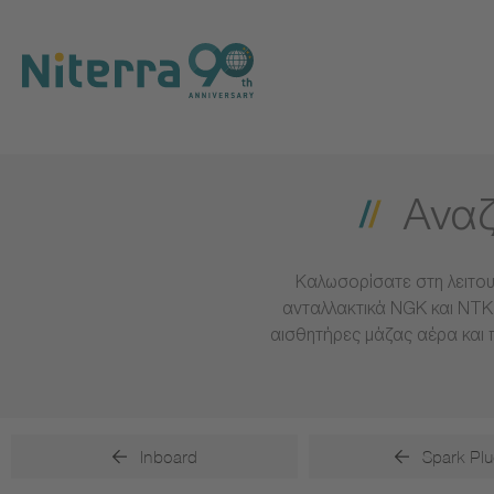
Direct
Direct
Direct
to
to
to
main
main
footer
navigation
content
Αναζ
Καλωσορίσατε στη λειτου
ανταλλακτικά NGK και NTK 
αισθητήρες μάζας αέρα και 
Inboard
Spark Plu