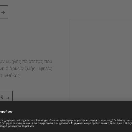
ιων υψηλής ποιότητας που
η διάρκεια ζωής, υψηλές
 συνθήκες.
ες