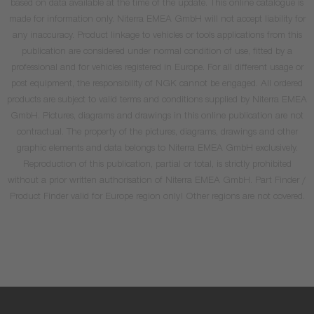
based on data available at the time of the update. This online catalogue is
made for information only. Niterra EMEA GmbH will not accept liability for
any inaccuracy. Product linkage to vehicles or tools applications from this
publication are considered under normal condition of use, fitted by a
professional and for vehicles registered in Europe. For all different usage or
post equipment, the responsibility of NGK cannot be engaged. All ordered
products are subject to valid terms and conditions supplied by Niterra EMEA
GmbH. Pictures, diagrams and drawings in this online publication are not
contractual. The property of the pictures, diagrams, drawings and other
graphic elements and data belongs to Niterra EMEA GmbH exclusively.
Reproduction of this publication, partial or total, is strictly prohibited
without a prior written authorisation of Niterra EMEA GmbH. Part Finder /
Product Finder valid for Europe region only! Other regions are not covered.