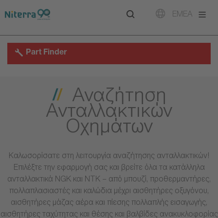
Direct
Direct
Direct
EMEA
to
to
to
main
main
footer
navigation
content
Part Finder
Αναζήτηση
Ανταλλακτικών
Οχημάτων
Καλωσορίσατε στη λειτουργία αναζήτησης ανταλλακτικών!
Επιλέξτε την εφαρμογή σας και βρείτε όλα τα κατάλληλα
ανταλλακτικά NGK και NTK – από μπουζί, προθερμαντήρες,
πολλαπλασιαστές και καλώδια μέχρι αισθητήρες οξυγόνου,
αισθητήρες μάζας αέρα και πίεσης πολλαπλής εισαγωγής,
αισθητήρες ταχύτητας και θέσης και βαλβίδες ανακυκλοφορίας