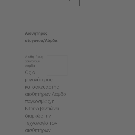
Αισθητήρες
οξυγόνου/Λάμδα
Αισθητήρες
οξυγόνου/
Λάμδα
Ως ο
μεγαλύτερος
κατασκευαστής
αισθητήρων Λάμδα
παγκοσμίως, η
Niterra βελτιώνει
διαρκώς την
τεχνολογία των
αισθητήρων