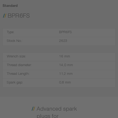
Standard
BPR6FS
Type:
BPR6FS
Stock No.:
2623
Wrench size:
16 mm
Thread diameter:
14,0 mm
Thread Length:
11,2 mm
Spark gap:
0,8 mm
Advanced spark
plugs for