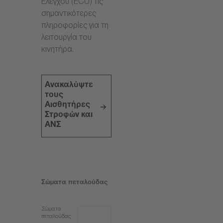
Ελέγχου (ECU) τις
σημαντικότερες
πληροφορίες για τη
λειτουργία του
κινητήρα.
Ανακαλύψτε
τους
Αισθητήρες
Στροφών και
ΑΝΣ
Σώματα πεταλούδας
Σώματα
πεταλούδας