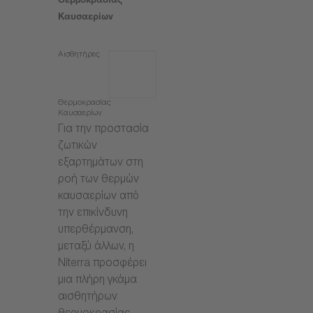
Θερμοκρασίας
Καυσαερίων
Αισθητήρες
Θερμοκρασίας
Καυσαερίων
Για την προστασία
ζωτικών
εξαρτημάτων στη
ροή των θερμών
καυσαερίων από
την επικίνδυνη
υπερθέρμανση,
μεταξύ άλλων, η
Niterra προσφέρει
μια πλήρη γκάμα
αισθητήρων