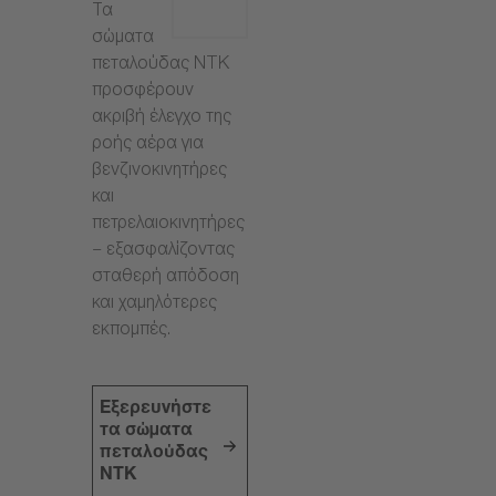
Τα
σώματα
πεταλούδας NTK
προσφέρουν
ακριβή έλεγχο της
ροής αέρα για
βενζινοκινητήρες
και
πετρελαιοκινητήρες
– εξασφαλίζοντας
σταθερή απόδοση
και χαμηλότερες
εκπομπές.
Εξερευνήστε
τα σώματα
πεταλούδας
NTK