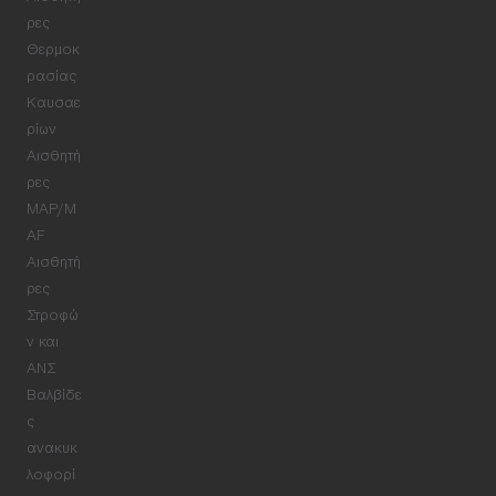
ρες
Θερμοκ
ρασίας
Καυσαε
ρίων
Αισθητή
ρες
MAP/M
AF
Αισθητή
ρες
Στροφώ
ν και
ΑΝΣ
Βαλβίδε
ς
ανακυκ
λοφορί