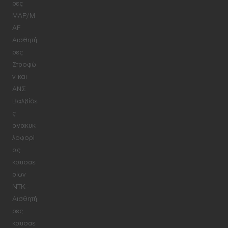
ρες
MAP/M
AF
Αισθητή
ρες
Στροφώ
ν και
ΑΝΣ
Βαλβίδε
ς
ανακυκ
λοφορί
ας
καυσαε
ρίων
NTK -
Αισθητή
ρες
καυσαε