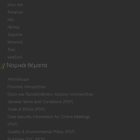
ρίων και
διαφορι
κής
πίεσης
Σώματα
πεταλού
δας
γκαζιού
Νομικά θέματα
Αποτύπωμα
Πολιτική Απορρήτου
Όροι και Προϋποθέσεις Χρήσης Ιστοσελίδας
General Terms and Conditions (PDF)
Code of Ethics (PDF)
Data Security Information for Online Meetings
(PDF)
Quality & Environmental Policy (PDF)
Purchase GTC (PDF)