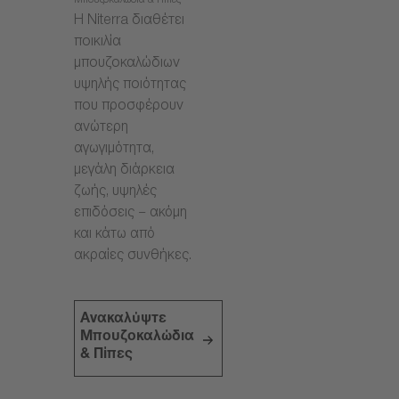
Μπουζοκαλώδια & Πίπες
Η Niterra διαθέτει
ποικιλία
μπουζοκαλώδιων
υψηλής ποιότητας
που προσφέρουν
ανώτερη
αγωγιμότητα,
μεγάλη διάρκεια
ζωής, υψηλές
επιδόσεις – ακόμη
και κάτω από
ακραίες συνθήκες.
Ανακαλύψτε
Μπουζοκαλώδια
& Πίπες