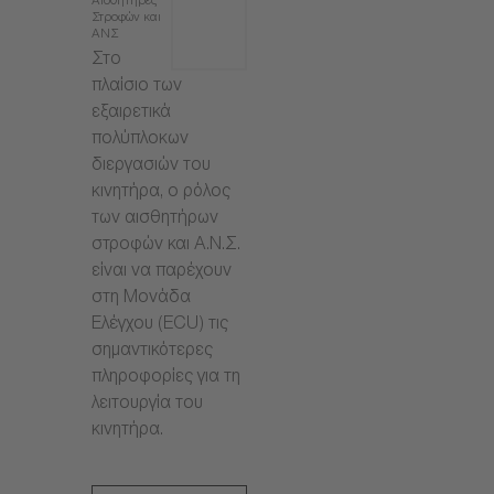
Αισθητήρες
Στροφών και
ΑΝΣ
Στο
πλαίσιο των
εξαιρετικά
πολύπλοκων
διεργασιών του
κινητήρα, ο ρόλος
των αισθητήρων
στροφών και Α.Ν.Σ.
είναι να παρέχουν
στη Μονάδα
Ελέγχου (ECU) τις
σημαντικότερες
πληροφορίες για τη
λειτουργία του
κινητήρα.