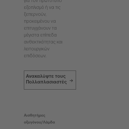
για τον πρωτότυπο
εξοπλισμό ή να τις
ξεπερνούν,
προκειμένου να
επιτυγχάνουν τα
μέγιστα επίπεδα
ανθεκτικότητας και
λειτουργικών
επιδόσεων.
Ανακαλύψτε τους
Πολλαπλασιαστές
Αισθητήρες
οξυγόνου/Λάμδα