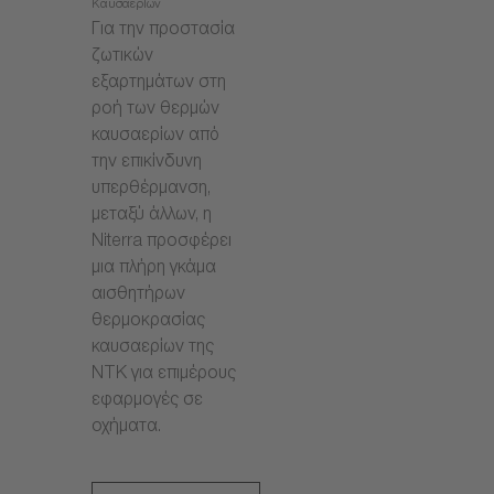
Καυσαερίων
Για την προστασία
ζωτικών
εξαρτημάτων στη
ροή των θερμών
καυσαερίων από
την επικίνδυνη
υπερθέρμανση,
μεταξύ άλλων, η
Niterra προσφέρει
μια πλήρη γκάμα
αισθητήρων
θερμοκρασίας
καυσαερίων της
NTK για επιμέρους
εφαρμογές σε
οχήματα.