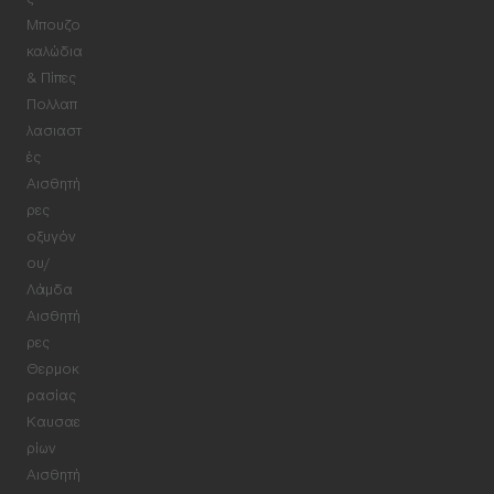
ς
Μπουζο
καλώδια
& Πίπες
Πολλαπ
λασιαστ
ές
Αισθητή
ρες
οξυγόν
ου/
Λάμδα
Αισθητή
ρες
Θερμοκ
ρασίας
Καυσαε
ρίων
Αισθητή