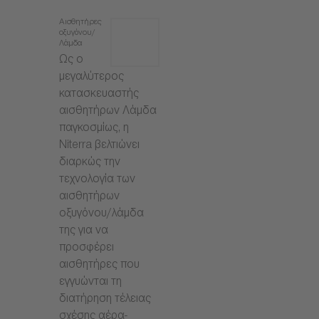
Αισθητήρες
οξυγόνου/
Λάμδα
Ως ο
μεγαλύτερος
κατασκευαστής
αισθητήρων Λάμδα
παγκοσμίως, η
Niterra βελτιώνει
διαρκώς την
τεχνολογία των
αισθητήρων
οξυγόνου/λάμδα
της για να
προσφέρει
αισθητήρες που
εγγυώνται τη
διατήρηση τέλειας
σχέσης αέρα-