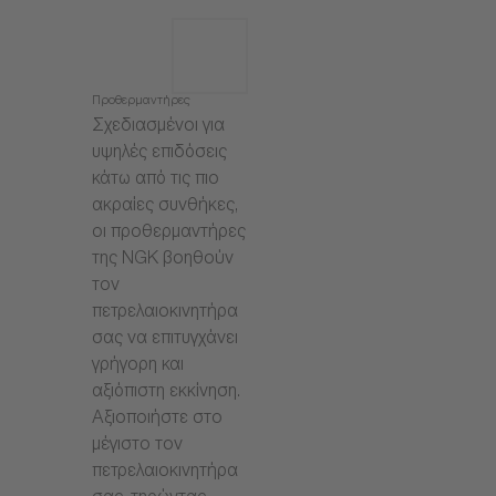
Προθερμαντήρες
Σχεδιασμένοι για
υψηλές επιδόσεις
κάτω από τις πιο
ακραίες συνθήκες,
οι προθερμαντήρες
της NGK βοηθούν
τον
πετρελαιοκινητήρα
σας να επιτυγχάνει
γρήγορη και
αξιόπιστη εκκίνηση.
Αξιοποιήστε στο
μέγιστο τον
πετρελαιοκινητήρα