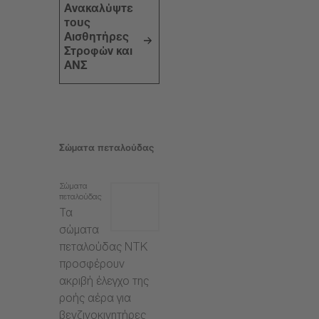
Ανακαλύψτε
τους
Αισθητήρες
Στροφών και
ΑΝΣ
Σώματα πεταλούδας
Σώματα
πεταλούδας
Τα
σώματα
πεταλούδας NTK
προσφέρουν
ακριβή έλεγχο της
ροής αέρα για
βενζινοκινητήρες