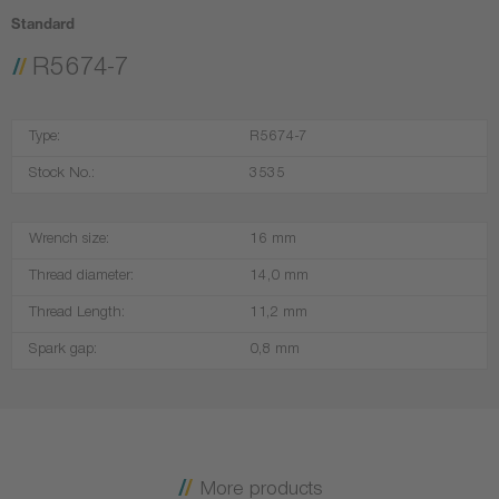
Standard
R5674-7
Type:
R5674-7
Stock No.:
3535
Wrench size:
16 mm
Thread diameter:
14,0 mm
Thread Length:
11,2 mm
Spark gap:
0,8 mm
More products