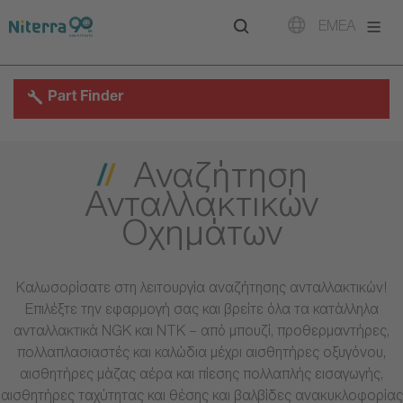
Direct
Direct
Direct
EMEA
to
to
to
main
main
footer
navigation
content
Part Finder
Αναζήτηση
Ανταλλακτικών
Οχημάτων
Καλωσορίσατε στη λειτουργία αναζήτησης ανταλλακτικών!
Επιλέξτε την εφαρμογή σας και βρείτε όλα τα κατάλληλα
ανταλλακτικά NGK και NTK – από μπουζί, προθερμαντήρες,
πολλαπλασιαστές και καλώδια μέχρι αισθητήρες οξυγόνου,
αισθητήρες μάζας αέρα και πίεσης πολλαπλής εισαγωγής,
αισθητήρες ταχύτητας και θέσης και βαλβίδες ανακυκλοφορίας