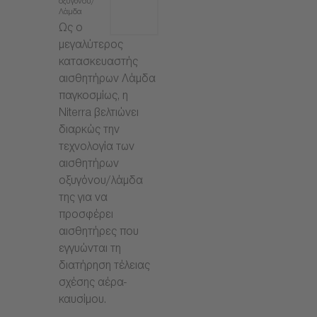
οξυγόνου/
Λάμδα
Ως ο
μεγαλύτερος
κατασκευαστής
αισθητήρων Λάμδα
παγκοσμίως, η
Niterra βελτιώνει
διαρκώς την
τεχνολογία των
αισθητήρων
οξυγόνου/λάμδα
της για να
προσφέρει
αισθητήρες που
εγγυώνται τη
διατήρηση τέλειας
σχέσης αέρα-
καυσίμου.