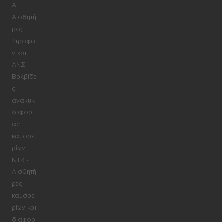
AF
Αισθητή
ρες
Στροφώ
ν και
ΑΝΣ
Βαλβίδε
ς
ανακυκ
λοφορί
ας
καυσαε
ρίων
NTK -
Αισθητή
ρες
καυσαε
ρίων και
διαφορι