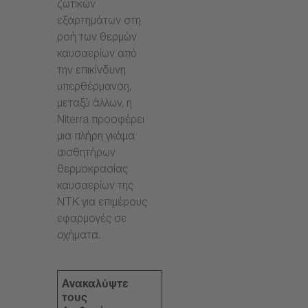
ζωτικών
εξαρτημάτων στη
ροή των θερμών
καυσαερίων από
την επικίνδυνη
υπερθέρμανση,
μεταξύ άλλων, η
Niterra προσφέρει
μια πλήρη γκάμα
αισθητήρων
θερμοκρασίας
καυσαερίων της
NTK για επιμέρους
εφαρμογές σε
οχήματα.
Ανακαλύψτε
τους