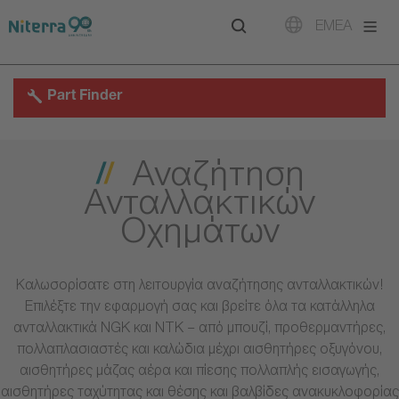
Direct
Direct
Direct
EMEA
to
to
to
main
main
footer
navigation
content
Part Finder
Αναζήτηση
Ανταλλακτικών
Οχημάτων
Καλωσορίσατε στη λειτουργία αναζήτησης ανταλλακτικών!
Επιλέξτε την εφαρμογή σας και βρείτε όλα τα κατάλληλα
ανταλλακτικά NGK και NTK – από μπουζί, προθερμαντήρες,
πολλαπλασιαστές και καλώδια μέχρι αισθητήρες οξυγόνου,
αισθητήρες μάζας αέρα και πίεσης πολλαπλής εισαγωγής,
αισθητήρες ταχύτητας και θέσης και βαλβίδες ανακυκλοφορίας