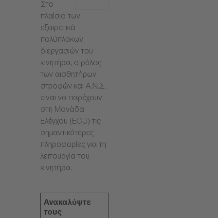
Στο
πλαίσιο των
εξαιρετικά
πολύπλοκων
διεργασιών του
κινητήρα, ο ρόλος
των αισθητήρων
στροφών και Α.Ν.Σ.
είναι να παρέχουν
στη Μονάδα
Ελέγχου (ECU) τις
σημαντικότερες
πληροφορίες για τη
λειτουργία του
κινητήρα.
Ανακαλύψτε
τους