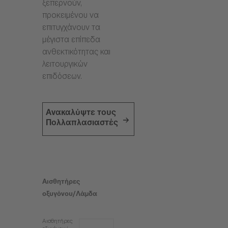
ξεπερνούν,
προκειμένου να
επιτυγχάνουν τα
μέγιστα επίπεδα
ανθεκτικότητας και
λειτουργικών
επιδόσεων.
Ανακαλύψτε τους
Πολλαπλασιαστές
Αισθητήρες
οξυγόνου/Λάμδα
Αισθητήρες