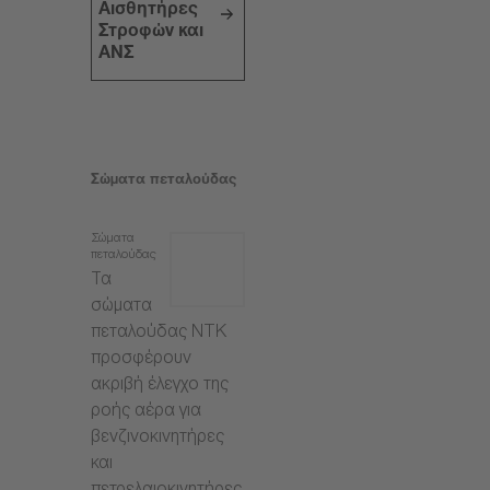
Αισθητήρες
Στροφών και
ΑΝΣ
Σώματα πεταλούδας
Σώματα
πεταλούδας
Τα
σώματα
πεταλούδας NTK
προσφέρουν
ακριβή έλεγχο της
ροής αέρα για
βενζινοκινητήρες
και