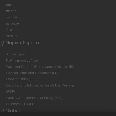
κής
πίεσης
Σώματα
πεταλού
δας
γκαζιού
Νομικά θέματα
Αποτύπωμα
Πολιτική Απορρήτου
Όροι και Προϋποθέσεις Χρήσης Ιστοσελίδας
General Terms and Conditions (PDF)
Code of Ethics (PDF)
Data Security Information for Online Meetings
(PDF)
Quality & Environmental Policy (PDF)
Purchase GTC (PDF)
Global