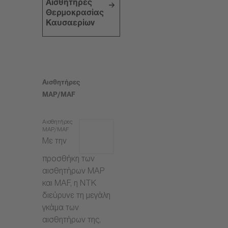
Αισθητήρες
Θερμοκρασίας
Καυσαερίων
Αισθητήρες
MAP/MAF
Αισθητήρες
MAP/MAF
Με την
προσθήκη των
αισθητήρων MAP
και MAF, η NTK
διεύρυνε τη μεγάλη
γκάμα των
αισθητήρων της,