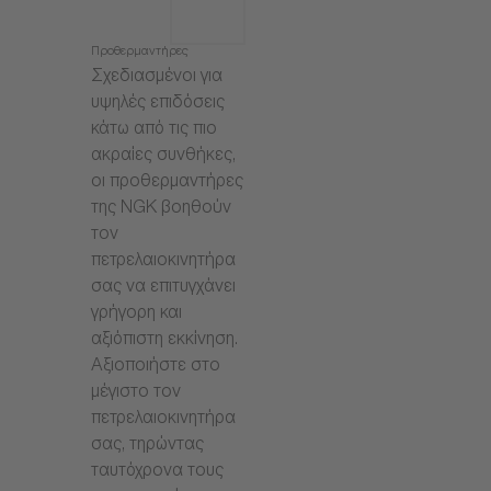
Προθερμαντήρες
Σχεδιασμένοι για
υψηλές επιδόσεις
κάτω από τις πιο
ακραίες συνθήκες,
οι προθερμαντήρες
της NGK βοηθούν
τον
πετρελαιοκινητήρα
σας να επιτυγχάνει
γρήγορη και
αξιόπιστη εκκίνηση.
Αξιοποιήστε στο
μέγιστο τον
πετρελαιοκινητήρα
σας, τηρώντας
ταυτόχρονα τους