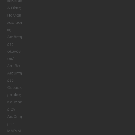
καλώδια
& Πίπες
Πολλαπ
λασιαστ
ές
Αισθητή
ρες
οξυγόν
ου/
Λάμδα
Αισθητή
ρες
Θερμοκ
ρασίας
Καυσαε
ρίων
Αισθητή
ρες
MAP/M