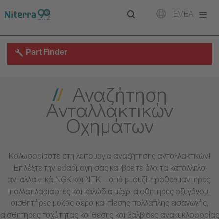
Direct
Direct
Direct
EMEA
to
to
to
main
main
footer
navigation
content
Part Finder
Αναζήτηση
Ανταλλακτικών
Οχημάτων
Καλωσορίσατε στη λειτουργία αναζήτησης ανταλλακτικών!
Επιλέξτε την εφαρμογή σας και βρείτε όλα τα κατάλληλα
ανταλλακτικά NGK και NTK – από μπουζί, προθερμαντήρες,
πολλαπλασιαστές και καλώδια μέχρι αισθητήρες οξυγόνου,
αισθητήρες μάζας αέρα και πίεσης πολλαπλής εισαγωγής,
αισθητήρες ταχύτητας και θέσης και βαλβίδες ανακυκλοφορίας