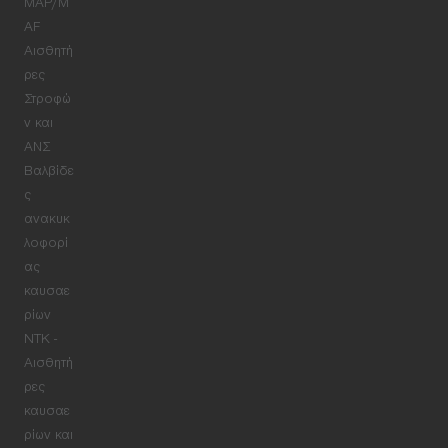
MAP/M
AF
Αισθητή
ρες
Στροφώ
ν και
ΑΝΣ
Βαλβίδε
ς
ανακυκ
λοφορί
ας
καυσαε
ρίων
NTK -
Αισθητή
ρες
καυσαε
ρίων και