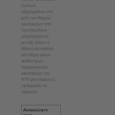
Για την προστασία
ζωτικών
εξαρτημάτων στη
ροή των θερμών
καυσαερίων από
την επικίνδυνη
υπερθέρμανση,
μεταξύ άλλων, η
Niterra προσφέρει
μια πλήρη γκάμα
αισθητήρων
θερμοκρασίας
καυσαερίων της
NTK για επιμέρους
εφαρμογές σε
οχήματα.
Ανακαλύψτε