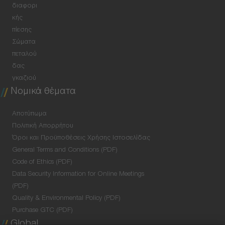
διαφορι
κής
πίεσης
Σώματα
πεταλού
δας
γκαζιού
Νομικά θέματα
Αποτύπωμα
Πολιτική Απορρήτου
Όροι και Προϋποθέσεις Χρήσης Ιστοσελίδας
General Terms and Conditions (PDF)
Code of Ethics (PDF)
Data Security Information for Online Meetings
(PDF)
Quality & Environmental Policy (PDF)
Purchase GTC (PDF)
Global