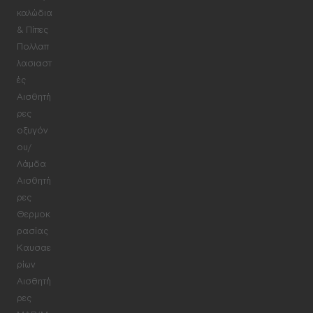
καλώδια
& Πίπες
Πολλαπ
λασιαστ
ές
Αισθητή
ρες
οξυγόν
ου/
Λάμδα
Αισθητή
ρες
Θερμοκ
ρασίας
Καυσαε
ρίων
Αισθητή
ρες