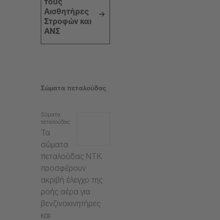
τους
Αισθητήρες
Στροφών και
ΑΝΣ
Σώματα πεταλούδας
Σώματα
πεταλούδας
Τα
σώματα
πεταλούδας NTK
προσφέρουν
ακριβή έλεγχο της
ροής αέρα για
βενζινοκινητήρες
και