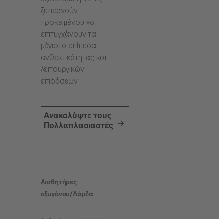
εξοπλισμό ή να τις
ξεπερνούν,
προκειμένου να
επιτυγχάνουν τα
μέγιστα επίπεδα
ανθεκτικότητας και
λειτουργικών
επιδόσεων.
Ανακαλύψτε τους
Πολλαπλασιαστές
Αισθητήρες
οξυγόνου/Λάμδα