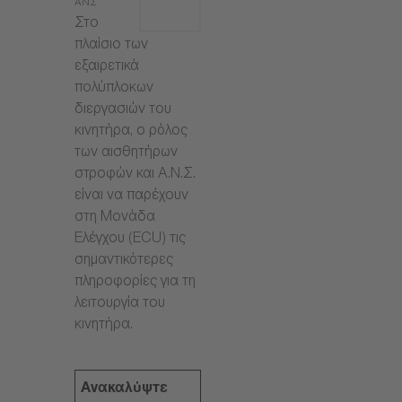
ΑΝΣ
Στο
πλαίσιο των
εξαιρετικά
πολύπλοκων
διεργασιών του
κινητήρα, ο ρόλος
των αισθητήρων
στροφών και Α.Ν.Σ.
είναι να παρέχουν
στη Μονάδα
Ελέγχου (ECU) τις
σημαντικότερες
πληροφορίες για τη
λειτουργία του
κινητήρα.
Ανακαλύψτε