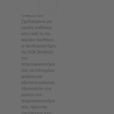
Προθερμαντήρες
Σχεδιασμένοι για
υψηλές επιδόσεις
κάτω από τις πιο
ακραίες συνθήκες,
οι προθερμαντήρες
της NGK βοηθούν
τον
πετρελαιοκινητήρα
σας να επιτυγχάνει
γρήγορη και
αξιόπιστη εκκίνηση.
Αξιοποιήστε στο
μέγιστο τον
πετρελαιοκινητήρα
σας, τηρώντας
ταυτόχρονα τους