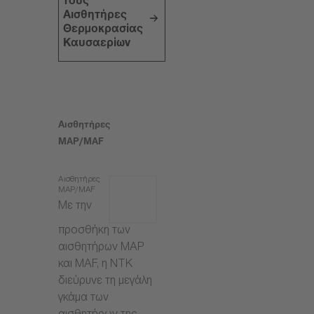
τους
Αισθητήρες
Θερμοκρασίας
Καυσαερίων
Αισθητήρες
MAP/MAF
Αισθητήρες
MAP/MAF
Με την
προσθήκη των
αισθητήρων MAP
και MAF, η NTK
διεύρυνε τη μεγάλη
γκάμα των