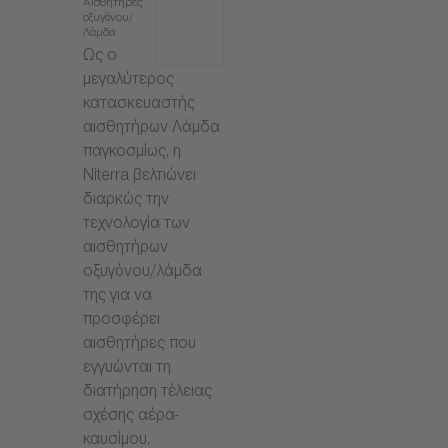
Αισθητήρες
οξυγόνου/
Λάμδα
Ως ο
μεγαλύτερος
κατασκευαστής
αισθητήρων Λάμδα
παγκοσμίως, η
Niterra βελτιώνει
διαρκώς την
τεχνολογία των
αισθητήρων
οξυγόνου/λάμδα
της για να
προσφέρει
αισθητήρες που
εγγυώνται τη
διατήρηση τέλειας
σχέσης αέρα-
καυσίμου.