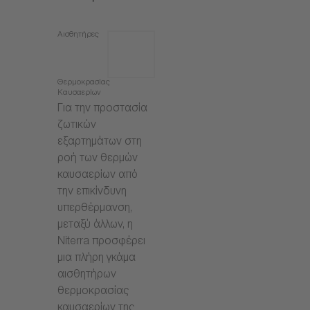
Αισθητήρες
Θερμοκρασίας
Καυσαερίων
Για την προστασία
ζωτικών
εξαρτημάτων στη
ροή των θερμών
καυσαερίων από
την επικίνδυνη
υπερθέρμανση,
μεταξύ άλλων, η
Niterra προσφέρει
μια πλήρη γκάμα
αισθητήρων
θερμοκρασίας
καυσαερίων της