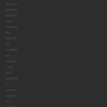
Θερμοκ
ρασίας
Καυσαε
ρίων
Αισθητή
ρες
MAP/M
AF
Αισθητή
ρες
Στροφώ
ν και
ΑΝΣ
Βαλβίδε
ς
ανακυκ
λοφορί
ας