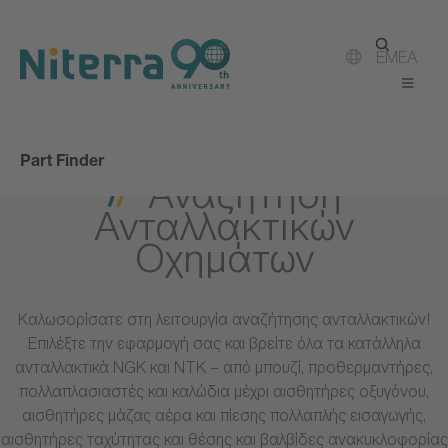
Direct
Direct
Direct
to
to
to
main
main
footer
EMEA
navigation
content
Part Finder
Αναζήτηση
Ανταλλακτικών
Οχημάτων
Καλωσορίσατε στη λειτουργία αναζήτησης ανταλλακτικών!
Επιλέξτε την εφαρμογή σας και βρείτε όλα τα κατάλληλα
ανταλλακτικά NGK και NTK – από μπουζί, προθερμαντήρες,
πολλαπλασιαστές και καλώδια μέχρι αισθητήρες οξυγόνου,
αισθητήρες μάζας αέρα και πίεσης πολλαπλής εισαγωγής,
αισθητήρες ταχύτητας και θέσης και βαλβίδες ανακυκλοφορίας