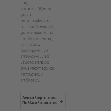
μας,
κατασκευάζονται
για να
ανταποκρίνονται
στις προδιαγραφές
για τον πρωτότυπο
εξοπλισμό ή να τις
ξεπερνούν,
προκειμένου να
επιτυγχάνουν τα
μέγιστα επίπεδα
ανθεκτικότητας και
λειτουργικών
επιδόσεων.
Ανακαλύψτε τους
Πολλαπλασιαστές