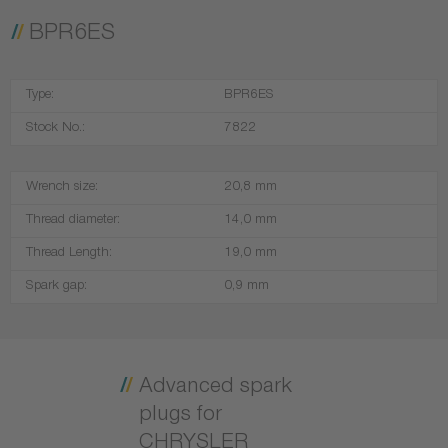
BPR6ES
Type:
BPR6ES
Stock No.:
7822
Wrench size:
20,8 mm
Thread diameter:
14,0 mm
Thread Length:
19,0 mm
Spark gap:
0,9 mm
Advanced spark
plugs for
CHRYSLER