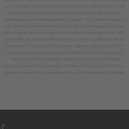
made for information only. Niterra EMEA GmbH will not accept liability for
any inaccuracy. Product linkage to vehicles or tools applications from this
publication are considered under normal condition of use, fitted by a
professional and for vehicles registered in Europe. For all different usage or
post equipment, the responsibility of NGK cannot be engaged. All ordered
products are subject to valid terms and conditions supplied by Niterra EMEA
GmbH. Pictures, diagrams and drawings in this online publication are not
contractual. The property of the pictures, diagrams, drawings and other
graphic elements and data belongs to Niterra EMEA GmbH exclusively.
Reproduction of this publication, partial or total, is strictly prohibited
without a prior written authorisation of Niterra EMEA GmbH. Part Finder /
Product Finder valid for Europe region only! Other regions are not covered.