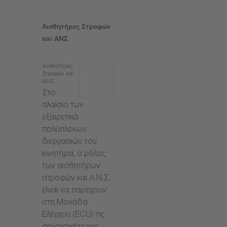
Αισθητήρες Στροφών
και ΑΝΣ
Αισθητήρες
Στροφών και
ΑΝΣ
Στο
πλαίσιο των
εξαιρετικά
πολύπλοκων
διεργασιών του
κινητήρα, ο ρόλος
των αισθητήρων
στροφών και Α.Ν.Σ.
είναι να παρέχουν
στη Μονάδα
Ελέγχου (ECU) τις