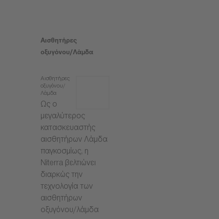
Αισθητήρες
οξυγόνου/Λάμδα
Αισθητήρες
οξυγόνου/
Λάμδα
Ως ο
μεγαλύτερος
κατασκευαστής
αισθητήρων Λάμδα
παγκοσμίως, η
Niterra βελτιώνει
διαρκώς την
τεχνολογία των
αισθητήρων
οξυγόνου/λάμδα