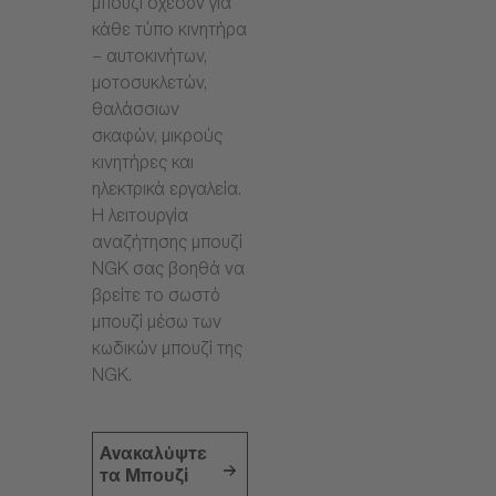
μπουζί σχεδόν για
κάθε τύπο κινητήρα
– αυτοκινήτων,
μοτοσυκλετών,
θαλάσσιων
σκαφών, μικρούς
κινητήρες και
ηλεκτρικά εργαλεία.
Η λειτουργία
αναζήτησης μπουζί
NGK σας βοηθά να
βρείτε το σωστό
μπουζί μέσω των
κωδικών μπουζί της
NGK.
Ανακαλύψτε
τα Μπουζί