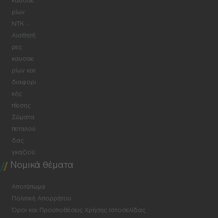
καυσαε
ρίων
NTK -
Αισθητή
ρες
καυσαε
ρίων και
διαφορι
κής
πίεσης
Σώματα
πεταλού
δας
γκαζιού
Νομικά θέματα
Αποτύπωμα
Πολιτική Απορρήτου
Όροι και Προϋποθέσεις Χρήσης Ιστοσελίδας