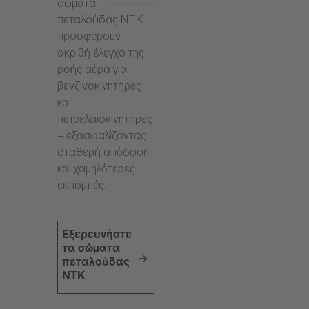
σώματα
πεταλούδας NTK
προσφέρουν
ακριβή έλεγχο της
ροής αέρα για
βενζινοκινητήρες
και
πετρελαιοκινητήρες
– εξασφαλίζοντας
σταθερή απόδοση
και χαμηλότερες
εκπομπές.
Εξερευνήστε
τα σώματα
πεταλούδας
NTK