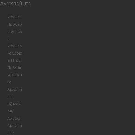
Ανακαλύψτε
Μπουζί
Προθερ
μαντήρε
ς
Μπουζο
καλώδια
& Πίπες
Πολλαπ
λασιαστ
ές
Αισθητή
ρες
οξυγόν
ου/
Λάμδα
Αισθητή
ρες