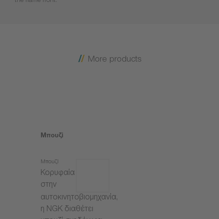
the flame front.
More products
Μπουζί
Μπουζί
Κορυφαία
στην
αυτοκινητοβιομηχανία,
η NGK διαθέτει