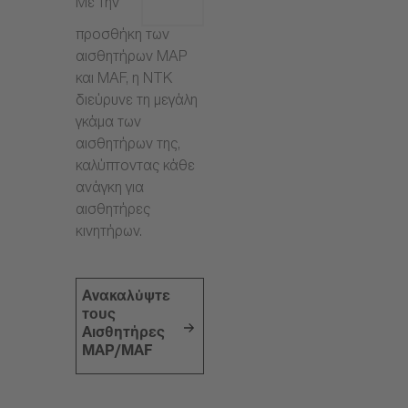
Με την
προσθήκη των
αισθητήρων MAP
και MAF, η NTK
διεύρυνε τη μεγάλη
γκάμα των
αισθητήρων της,
καλύπτοντας κάθε
ανάγκη για
αισθητήρες
κινητήρων.
Ανακαλύψτε
τους
Αισθητήρες
MAP/MAF