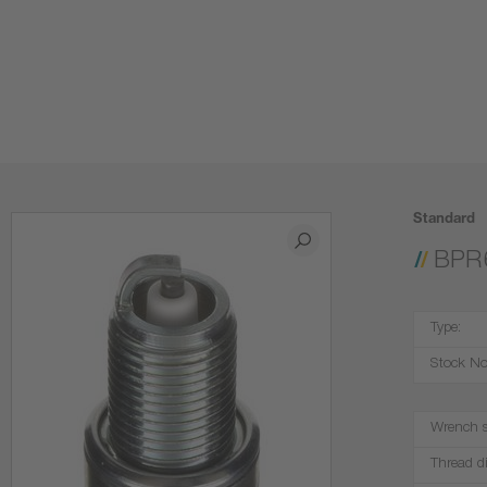
Standard
BPR
Type:
Stock No
Wrench s
Thread d