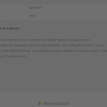
BPR6EIX
.:
6637
 at a glance:
trode material iridium is almost completely resistant to spark erosion.
enables an especially narrow middle electrode, with a diameter of only 0.6 mm.
 small middle electrode, more ignitable mixture reaches the ignition sparks. That 
g of the flame front.
More products