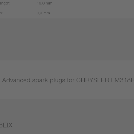
ength:
19,0 mm
p:
0,9 mm
Advanced spark plugs for CHRYSLER LM318
6EIX