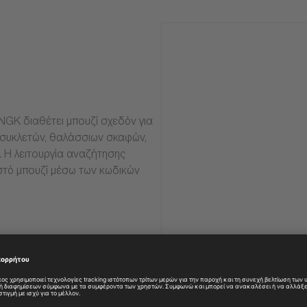
NGK διαθέτει μπουζί σχεδόν για
οσυκλετών, θαλάσσιων σκαφών,
α. Η λειτουργία αναζήτησης
στό μπουζί μέσω των κωδικών