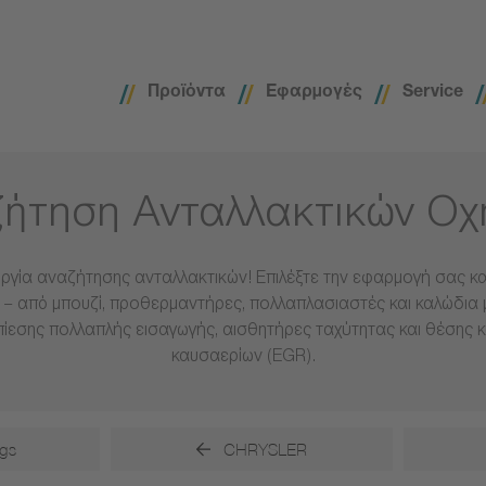
Προϊόντα
Εφαρμογές
Service
ήτηση Ανταλλακτικών Ο
ργία αναζήτησης ανταλλακτικών! Επιλέξτε την εφαρμογή σας και
– από μπουζί, προθερμαντήρες, πολλαπλασιαστές και καλώδια 
πίεσης πολλαπλής εισαγωγής, αισθητήρες ταχύτητας και θέσης 
καυσαερίων (EGR).
gs
CHRYSLER