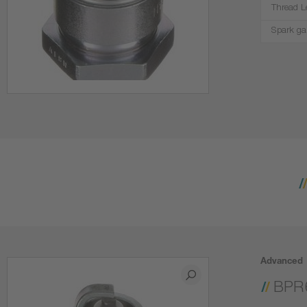
Thread L
Spark ga
Advanced
BPR