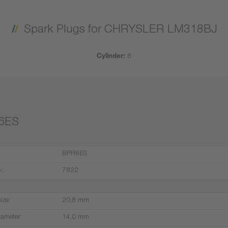
Spark Plugs for CHRYSLER LM318BJ
Cylinder:
8
6ES
BPR6ES
.:
7822
ize:
20,8 mm
iameter:
14,0 mm