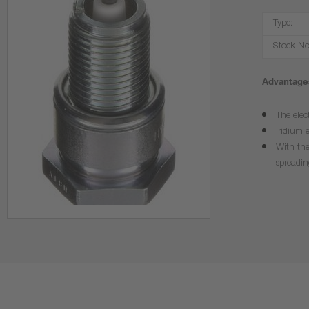
Type:
Stock No
Advantages
The elec
Iridium 
With the
spreadin