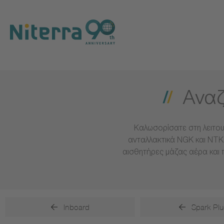
Direct
Direct
Direct
to
to
to
main
main
footer
navigation
content
Αναζ
Καλωσορίσατε στη λειτου
ανταλλακτικά NGK και NTK 
αισθητήρες μάζας αέρα και 
Inboard
Spark Plu