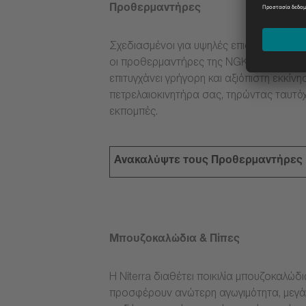
Προθερμαντήρες
Σχεδιασμένοι για υψηλές επιδόσεις κάτω 
οι προθερμαντήρες της NGK βοηθούν το
επιτυγχάνει γρήγορη και αξιόπιστη εκκίνη
πετρελαιοκινητήρα σας, τηρώντας ταυτόχ
εκπομπές.
Ανακαλύψτε τους Προθερμαντήρες
Μπουζοκαλώδια & Πίπες
Η Niterra διαθέτει ποικιλία μπουζοκαλώδ
προσφέρουν ανώτερη αγωγιμότητα, μεγάλ