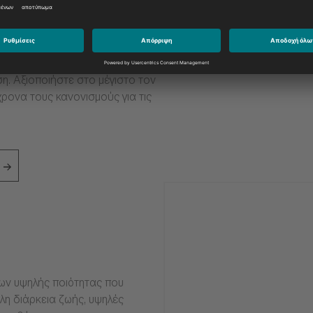
από τις πιο ακραίες συνθήκες,
ν πετρελαιοκινητήρα σας να
ση. Αξιοποιήστε στο μέγιστο τον
ρονα τους κανονισμούς για τις
ιων υψηλής ποιότητας που
η διάρκεια ζωής, υψηλές