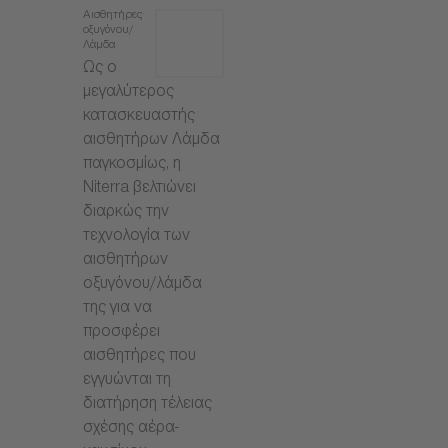
Αισθητήρες
οξυγόνου/
Λάμδα
Ως ο
μεγαλύτερος
κατασκευαστής
αισθητήρων Λάμδα
παγκοσμίως, η
Niterra βελτιώνει
διαρκώς την
τεχνολογία των
αισθητήρων
οξυγόνου/λάμδα
της για να
προσφέρει
αισθητήρες που
εγγυώνται τη
διατήρηση τέλειας
σχέσης αέρα-