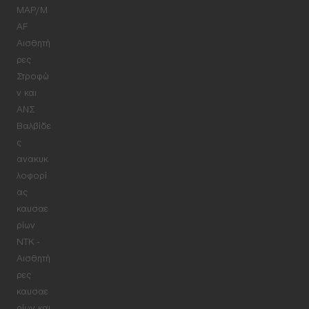
MAP/M
AF
Αισθητή
ρες
Στροφώ
ν και
ΑΝΣ
Βαλβίδε
ς
ανακυκ
λοφορί
ας
καυσαε
ρίων
NTK -
Αισθητή
ρες
καυσαε