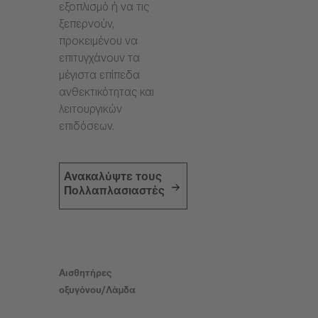
εξοπλισμό ή να τις
ξεπερνούν,
προκειμένου να
επιτυγχάνουν τα
μέγιστα επίπεδα
ανθεκτικότητας και
λειτουργικών
επιδόσεων.
Ανακαλύψτε τους
Πολλαπλασιαστές
Αισθητήρες
οξυγόνου/Λάμδα