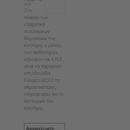
Στροφών και
ΑΝΣ
Στο
πλαίσιο των
εξαιρετικά
πολύπλοκων
διεργασιών του
κινητήρα, ο ρόλος
των αισθητήρων
στροφών και Α.Ν.Σ.
είναι να παρέχουν
στη Μονάδα
Ελέγχου (ECU) τις
σημαντικότερες
πληροφορίες για τη
λειτουργία του
κινητήρα.
Ανακαλύψτε