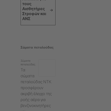
τους
Αισθητήρες
Στροφών και
ΑΝΣ
Σώματα πεταλούδας
Σώματα
πεταλούδας
Τα
σώματα
πεταλούδας NTK
προσφέρουν
ακριβή έλεγχο της
ροής αέρα για
βενζινοκινητήρες