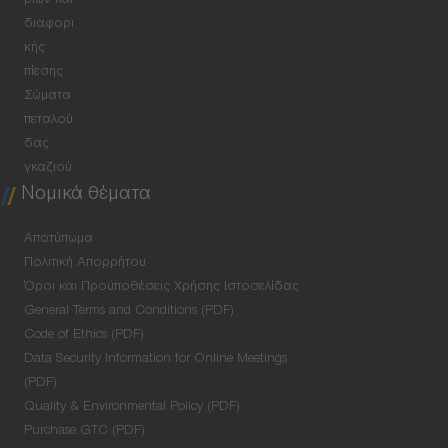
ρίων και
διαφορι
κής
πίεσης
Σώματα
πεταλού
δας
γκαζιού
Νομικά θέματα
Αποτύπωμα
Πολιτική Απορρήτου
Όροι και Προϋποθέσεις Χρήσης Ιστοσελίδας
General Terms and Conditions (PDF)
Code of Ethics (PDF)
Data Security Information for Online Meetings
(PDF)
Quality & Environmental Policy (PDF)
Purchase GTC (PDF)