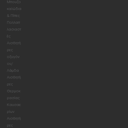
Μπουζο
καλώδια
& Πίπες
Πολλαπ
λασιαστ
ές
Αισθητή
ρες
οξυγόν
ου/
Λάμδα
Αισθητή
ρες
Θερμοκ
ρασίας
Καυσαε
ρίων
Αισθητή
ρες