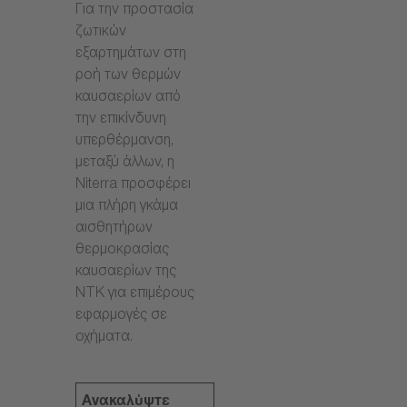
Για την προστασία
ζωτικών
εξαρτημάτων στη
ροή των θερμών
καυσαερίων από
την επικίνδυνη
υπερθέρμανση,
μεταξύ άλλων, η
Niterra προσφέρει
μια πλήρη γκάμα
αισθητήρων
θερμοκρασίας
καυσαερίων της
NTK για επιμέρους
εφαρμογές σε
οχήματα.
Ανακαλύψτε