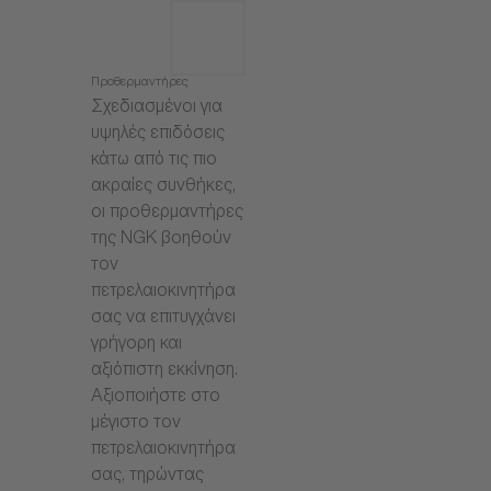
Προθερμαντήρες
Σχεδιασμένοι για
υψηλές επιδόσεις
κάτω από τις πιο
ακραίες συνθήκες,
οι προθερμαντήρες
της NGK βοηθούν
τον
πετρελαιοκινητήρα
σας να επιτυγχάνει
γρήγορη και
αξιόπιστη εκκίνηση.
Αξιοποιήστε στο
μέγιστο τον
πετρελαιοκινητήρα
σας, τηρώντας