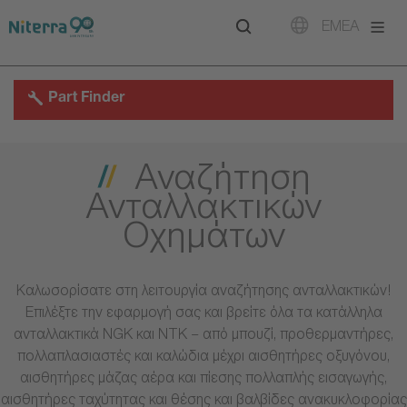
Direct
Direct
Direct
EMEA
to
to
to
main
main
footer
navigation
content
Part Finder
Αναζήτηση
Ανταλλακτικών
Οχημάτων
Καλωσορίσατε στη λειτουργία αναζήτησης ανταλλακτικών!
Επιλέξτε την εφαρμογή σας και βρείτε όλα τα κατάλληλα
ανταλλακτικά NGK και NTK – από μπουζί, προθερμαντήρες,
πολλαπλασιαστές και καλώδια μέχρι αισθητήρες οξυγόνου,
αισθητήρες μάζας αέρα και πίεσης πολλαπλής εισαγωγής,
αισθητήρες ταχύτητας και θέσης και βαλβίδες ανακυκλοφορίας