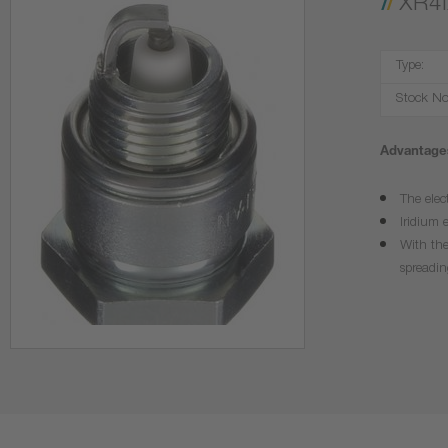
XR4
Type:
Stock No
Advantages
The elec
Iridium 
With the
spreadin