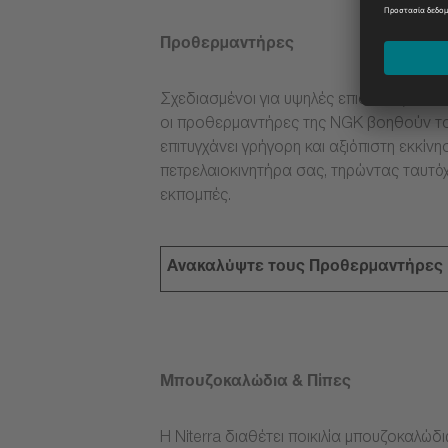
Προθερμαντήρες
Σχεδιασμένοι για υψηλές επιδόσεις κάτω 
οι προθερμαντήρες της NGK βοηθούν το
επιτυγχάνει γρήγορη και αξιόπιστη εκκίνη
πετρελαιοκινητήρα σας, τηρώντας ταυτόχ
εκπομπές.
Ανακαλύψτε τους Προθερμαντήρες
Μπουζοκαλώδια & Πίπες
Η Niterra διαθέτει ποικιλία μπουζοκαλώδ