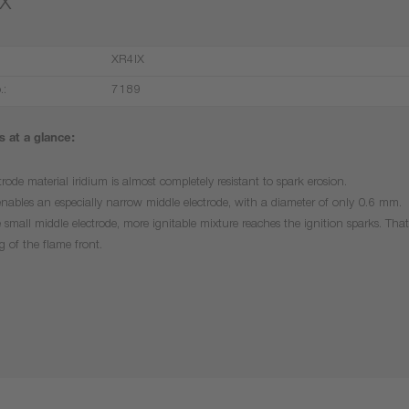
IX
XR4IX
.:
7189
 at a glance:
trode material iridium is almost completely resistant to spark erosion.
enables an especially narrow middle electrode, with a diameter of only 0.6 mm.
 small middle electrode, more ignitable mixture reaches the ignition sparks. That 
g of the flame front.