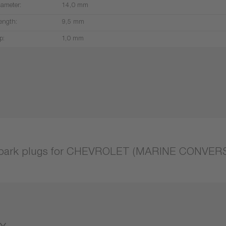
iameter:
14,0 mm
ength:
9,5 mm
p:
1,0 mm
park plugs for CHEVROLET (MARINE CONVERS