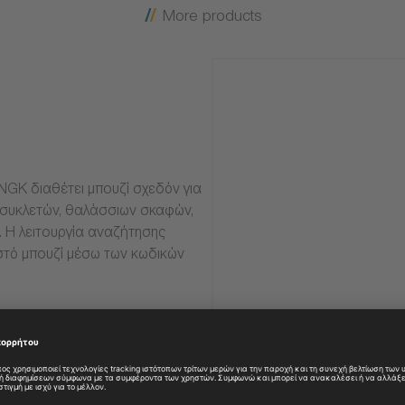
More products
NGK διαθέτει μπουζί σχεδόν για
οσυκλετών, θαλάσσιων σκαφών,
α. Η λειτουργία αναζήτησης
στό μπουζί μέσω των κωδικών