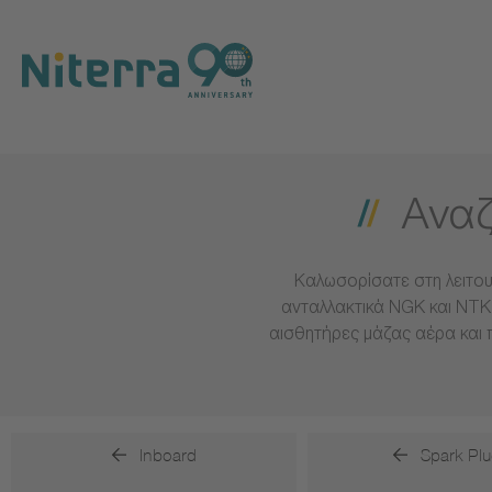
Direct
Direct
Direct
to
to
to
main
main
footer
navigation
content
Αναζ
Καλωσορίσατε στη λειτου
ανταλλακτικά NGK και NTK 
αισθητήρες μάζας αέρα και 
Inboard
Spark Plu