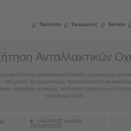
Προϊόντα
Εφαρμογές
Service
ήτηση Ανταλλακτικών Ο
ργία αναζήτησης ανταλλακτικών! Επιλέξτε την εφαρμογή σας και
– από μπουζί, προθερμαντήρες, πολλαπλασιαστές και καλώδια 
πίεσης πολλαπλής εισαγωγής, αισθητήρες ταχύτητας και θέσης 
καυσαερίων (EGR).
gs
CHEVROLET (MARINE
CONVERSIONS)