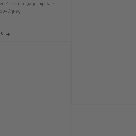
η διάρκεια ζωής, υψηλές
 συνθήκες.
ες