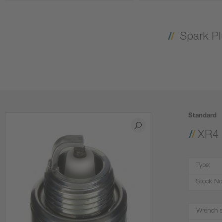
Spark P
Standard
XR4
Type:
Stock No
Wrench s