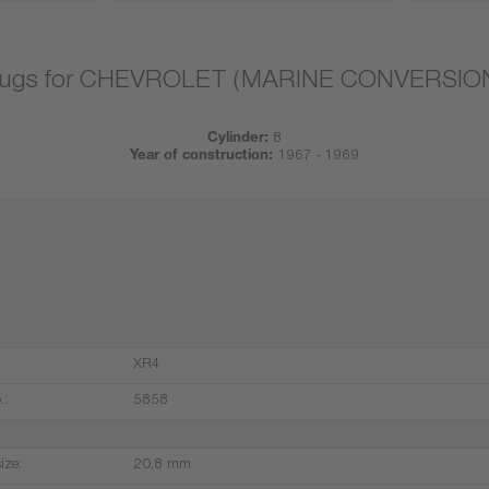
lugs for CHEVROLET (MARINE CONVERSION
Cylinder:
8
Year of construction:
1967 - 1969
XR4
.:
5858
ize:
20,8 mm