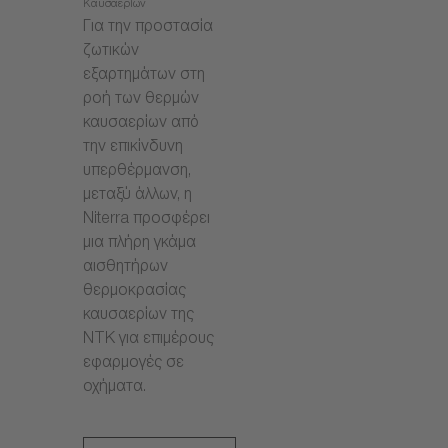
Καυσαερίων
Για την προστασία
ζωτικών
εξαρτημάτων στη
ροή των θερμών
καυσαερίων από
την επικίνδυνη
υπερθέρμανση,
μεταξύ άλλων, η
Niterra προσφέρει
μια πλήρη γκάμα
αισθητήρων
θερμοκρασίας
καυσαερίων της
NTK για επιμέρους
εφαρμογές σε
οχήματα.