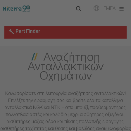
Direct
Direct
Direct
EMEA
to
to
to
main
main
footer
navigation
content
Part Finder
Αναζήτηση
Ανταλλακτικών
Οχημάτων
Καλωσορίσατε στη λειτουργία αναζήτησης ανταλλακτικών!
Επιλέξτε την εφαρμογή σας και βρείτε όλα τα κατάλληλα
ανταλλακτικά NGK και NTK – από μπουζί, προθερμαντήρες,
πολλαπλασιαστές και καλώδια μέχρι αισθητήρες οξυγόνου,
αισθητήρες μάζας αέρα και πίεσης πολλαπλής εισαγωγής,
αισθητήρες ταχύτητας και θέσης και βαλβίδες ανακυκλοφορίας