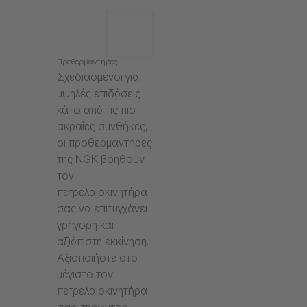
Προθερμαντήρες
Σχεδιασμένοι για
υψηλές επιδόσεις
κάτω από τις πιο
ακραίες συνθήκες,
οι προθερμαντήρες
της NGK βοηθούν
τον
πετρελαιοκινητήρα
σας να επιτυγχάνει
γρήγορη και
αξιόπιστη εκκίνηση.
Αξιοποιήστε στο
μέγιστο τον
πετρελαιοκινητήρα