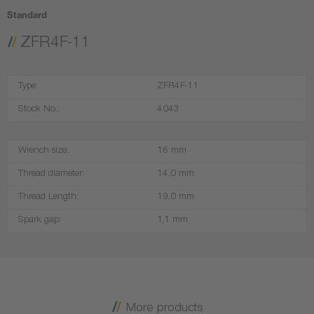
Standard
ZFR4F-11
Type:
ZFR4F-11
Stock No.:
4043
Wrench size:
16 mm
Thread diameter:
14,0 mm
Thread Length:
19,0 mm
Spark gap:
1,1 mm
More products