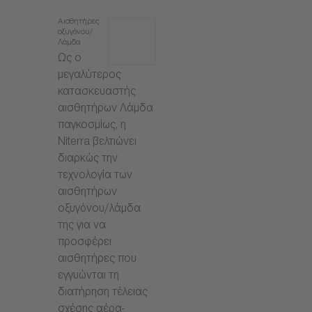
Αισθητήρες
οξυγόνου/
Λάμδα
Ως ο
μεγαλύτερος
κατασκευαστής
αισθητήρων Λάμδα
παγκοσμίως, η
Niterra βελτιώνει
διαρκώς την
τεχνολογία των
αισθητήρων
οξυγόνου/λάμδα
της για να
προσφέρει
αισθητήρες που
εγγυώνται τη
διατήρηση τέλειας
σχέσης αέρα-