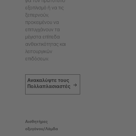
για τον πρωτότυπο
εξοπλισμό ή να τις
ξεπερνούν,
προκειμένου να
επιτυγχάνουν τα
μέγιστα επίπεδα
ανθεκτικότητας και
λειτουργικών
επιδόσεων.
Ανακαλύψτε τους
Πολλαπλασιαστές
Αισθητήρες
οξυγόνου/Λάμδα