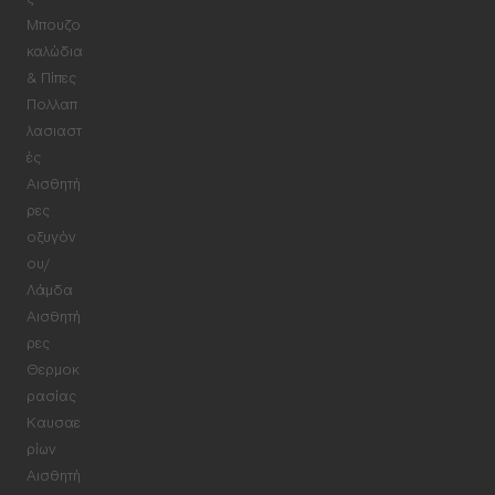
ς
Μπουζο
καλώδια
& Πίπες
Πολλαπ
λασιαστ
ές
Αισθητή
ρες
οξυγόν
ου/
Λάμδα
Αισθητή
ρες
Θερμοκ
ρασίας
Καυσαε
ρίων
Αισθητή