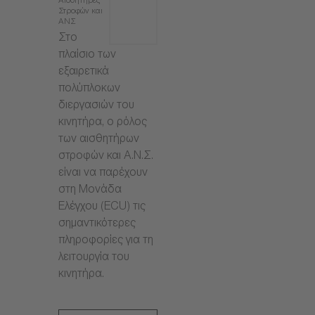
Αισθητήρες
Στροφών και
ΑΝΣ
Στο
πλαίσιο των
εξαιρετικά
πολύπλοκων
διεργασιών του
κινητήρα, ο ρόλος
των αισθητήρων
στροφών και Α.Ν.Σ.
είναι να παρέχουν
στη Μονάδα
Ελέγχου (ECU) τις
σημαντικότερες
πληροφορίες για τη
λειτουργία του
κινητήρα.