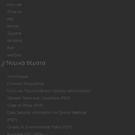
ρίων και
διαφορι
κής
πίεσης
Σώματα
πεταλού
δας
γκαζιού
Νομικά θέματα
Αποτύπωμα
Πολιτική Απορρήτου
Όροι και Προϋποθέσεις Χρήσης Ιστοσελίδας
General Terms and Conditions (PDF)
Code of Ethics (PDF)
Data Security Information for Online Meetings
(PDF)
Quality & Environmental Policy (PDF)
Purchase GTC (PDF)