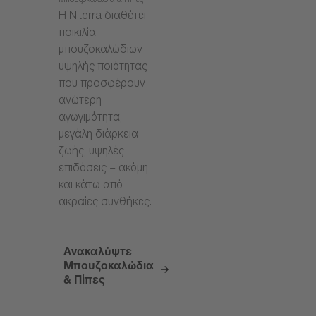
Μπουζοκαλώδια & Πίπες
Η Niterra διαθέτει
ποικιλία
μπουζοκαλώδιων
υψηλής ποιότητας
που προσφέρουν
ανώτερη
αγωγιμότητα,
μεγάλη διάρκεια
ζωής, υψηλές
επιδόσεις – ακόμη
και κάτω από
ακραίες συνθήκες.
Ανακαλύψτε
Μπουζοκαλώδια
& Πίπες