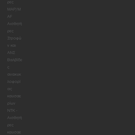
ρες
MAP/M
AF
Αισθητή
ρες
Στροφώ
ν και
ΑΝΣ
Βαλβίδε
ς
ανακυκ
λοφορί
ας
καυσαε
ρίων
NTK -
Αισθητή
ρες
καυσαε