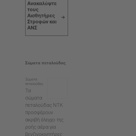
Ανακαλύψτε
τους
Αισθητήρες
Στροφών και
ΑΝΣ
Σώματα πεταλούδας
Σώματα
πεταλούδας
Τα
σώματα
πεταλούδας NTK
προσφέρουν
ακριβή έλεγχο της
ροής αέρα για
βενζινοκινητήρες