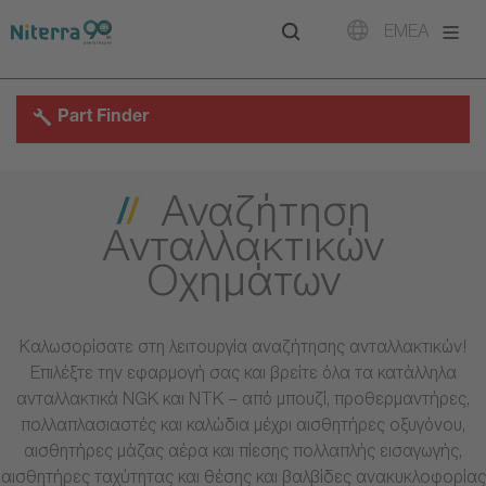
Direct
Direct
Direct
EMEA
to
to
to
main
main
footer
navigation
content
Part Finder
Αναζήτηση
Ανταλλακτικών
Οχημάτων
Καλωσορίσατε στη λειτουργία αναζήτησης ανταλλακτικών!
Επιλέξτε την εφαρμογή σας και βρείτε όλα τα κατάλληλα
ανταλλακτικά NGK και NTK – από μπουζί, προθερμαντήρες,
πολλαπλασιαστές και καλώδια μέχρι αισθητήρες οξυγόνου,
αισθητήρες μάζας αέρα και πίεσης πολλαπλής εισαγωγής,
αισθητήρες ταχύτητας και θέσης και βαλβίδες ανακυκλοφορίας