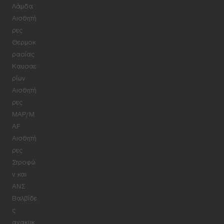
Λάμδα
Αισθητή
ρες
Θερμοκ
ρασίας
Καυσαε
ρίων
Αισθητή
ρες
MAP/M
AF
Αισθητή
ρες
Στροφώ
ν και
ΑΝΣ
Βαλβίδε
ς
ανακυκ