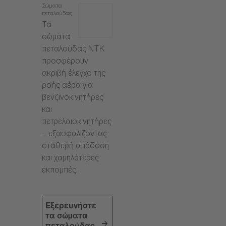
Σώματα
πεταλούδας
Τα
σώματα
πεταλούδας NTK
προσφέρουν
ακριβή έλεγχο της
ροής αέρα για
βενζινοκινητήρες
και
πετρελαιοκινητήρες
– εξασφαλίζοντας
σταθερή απόδοση
και χαμηλότερες
εκπομπές.
Εξερευνήστε
τα σώματα