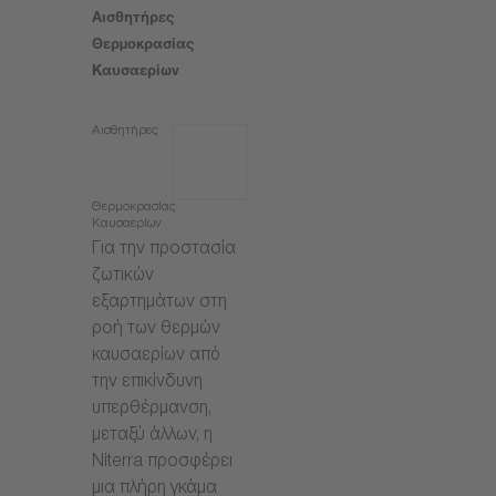
Αισθητήρες
Θερμοκρασίας
Καυσαερίων
Αισθητήρες
Θερμοκρασίας
Καυσαερίων
Για την προστασία
ζωτικών
εξαρτημάτων στη
ροή των θερμών
καυσαερίων από
την επικίνδυνη
υπερθέρμανση,
μεταξύ άλλων, η
Niterra προσφέρει
μια πλήρη γκάμα