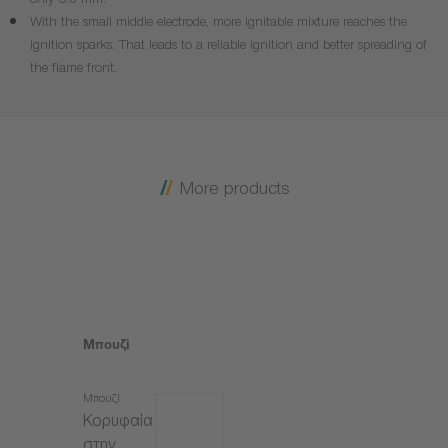
only 0.6 mm.
With the small middle electrode, more ignitable mixture reaches the
ignition sparks. That leads to a reliable ignition and better spreading of
the flame front.
More products
Μπουζί
Μπουζί
Κορυφαία
στην