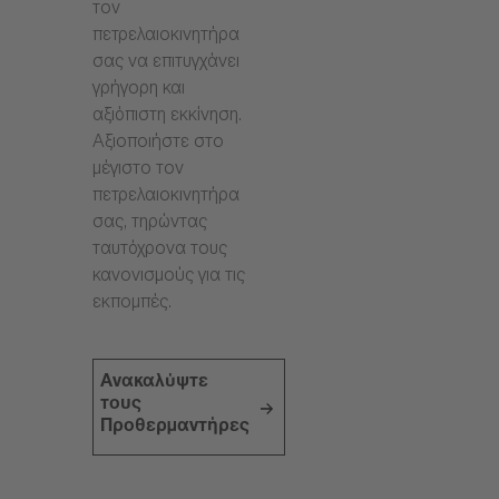
τον
πετρελαιοκινητήρα
σας να επιτυγχάνει
γρήγορη και
αξιόπιστη εκκίνηση.
Αξιοποιήστε στο
μέγιστο τον
πετρελαιοκινητήρα
σας, τηρώντας
ταυτόχρονα τους
κανονισμούς για τις
εκπομπές.
Ανακαλύψτε
τους
Προθερμαντήρες