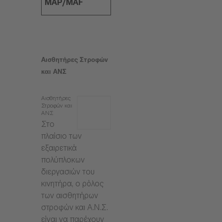
MAP/MAF
Αισθητήρες Στροφών
και ΑΝΣ
Αισθητήρες
Στροφών και
ΑΝΣ
Στο
πλαίσιο των
εξαιρετικά
πολύπλοκων
διεργασιών του
κινητήρα, ο ρόλος
των αισθητήρων
στροφών και Α.Ν.Σ.
είναι να παρέχουν