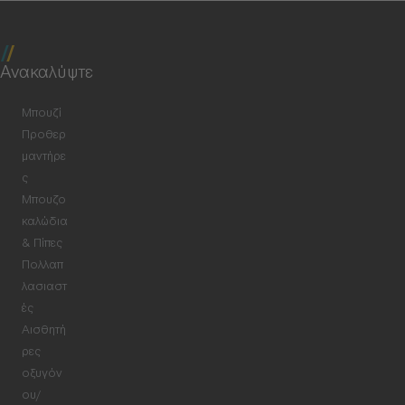
Ανακαλύψτε
Μπουζί
Προθερ
μαντήρε
ς
Μπουζο
καλώδια
& Πίπες
Πολλαπ
λασιαστ
ές
Αισθητή
ρες
οξυγόν
ου/