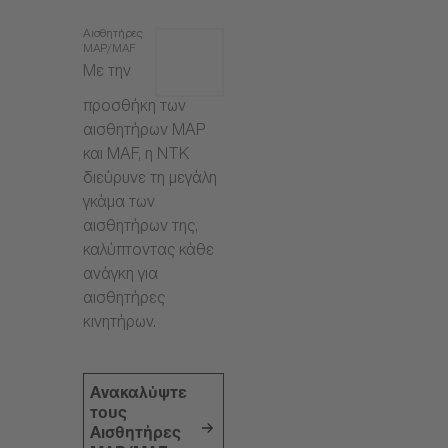
Αισθητήρες
MAP/MAF
Με την
προσθήκη των
αισθητήρων MAP
και MAF, η NTK
διεύρυνε τη μεγάλη
γκάμα των
αισθητήρων της,
καλύπτοντας κάθε
ανάγκη για
αισθητήρες
κινητήρων.
Ανακαλύψτε
τους
Αισθητήρες