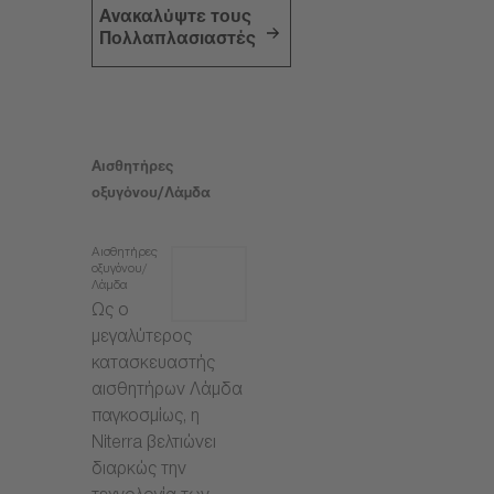
Ανακαλύψτε τους
Πολλαπλασιαστές
Αισθητήρες
οξυγόνου/Λάμδα
Αισθητήρες
οξυγόνου/
Λάμδα
Ως ο
μεγαλύτερος
κατασκευαστής
αισθητήρων Λάμδα
παγκοσμίως, η
Niterra βελτιώνει
διαρκώς την