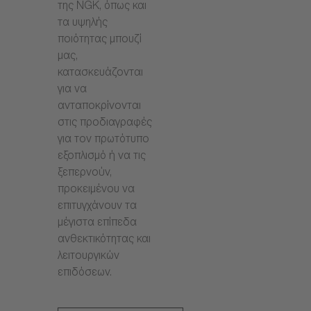
της NGK, όπως και
τα υψηλής
ποιότητας μπουζί
μας,
κατασκευάζονται
για να
ανταποκρίνονται
στις προδιαγραφές
για τον πρωτότυπο
εξοπλισμό ή να τις
ξεπερνούν,
προκειμένου να
επιτυγχάνουν τα
μέγιστα επίπεδα
ανθεκτικότητας και
λειτουργικών
επιδόσεων.