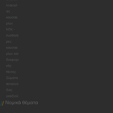
λοφορί
ας
καυσαε
ρίων
NTK -
Αισθητή
ρες
καυσαε
ρίων και
διαφορι
κής
πίεσης
Σώματα
πεταλού
δας
γκαζιού
Νομικά θέματα