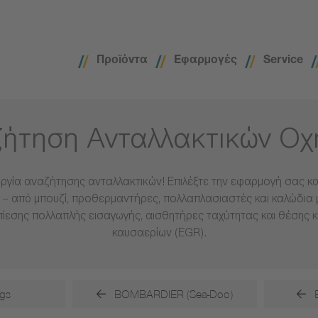
Προϊόντα
Εφαρμογές
Service
ήτηση Ανταλλακτικών Ο
ργία αναζήτησης ανταλλακτικών! Επιλέξτε την εφαρμογή σας και
– από μπουζί, προθερμαντήρες, πολλαπλασιαστές και καλώδια 
πίεσης πολλαπλής εισαγωγής, αισθητήρες ταχύτητας και θέσης 
καυσαερίων (EGR).
gs
BOMBARDIER (Sea-Doo)