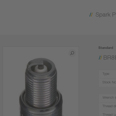
Spark P
Standard
BR8
Type:
Stock No
Wrench s
Thread d
Thread L