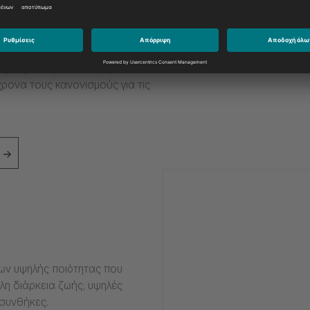
από τις πιο ακραίες συνθήκες,
ν πετρελαιοκινητήρα σας να
ση. Αξιοποιήστε στο μέγιστο τον
ρονα τους κανονισμούς για τις
ιων υψηλής ποιότητας που
η διάρκεια ζωής, υψηλές
 συνθήκες.