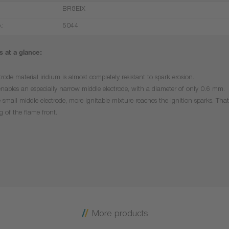
BR8EIX
.:
5044
 at a glance:
trode material iridium is almost completely resistant to spark erosion.
enables an especially narrow middle electrode, with a diameter of only 0.6 mm.
 small middle electrode, more ignitable mixture reaches the ignition sparks. That 
g of the flame front.
More products