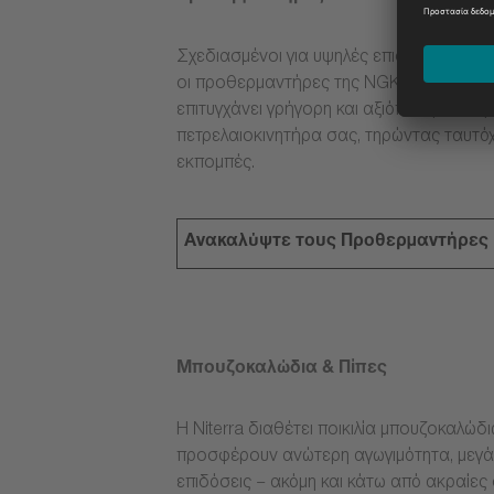
Σχεδιασμένοι για υψηλές επιδόσεις κάτω 
οι προθερμαντήρες της NGK βοηθούν το
επιτυγχάνει γρήγορη και αξιόπιστη εκκίνη
πετρελαιοκινητήρα σας, τηρώντας ταυτόχ
εκπομπές.
Ανακαλύψτε τους Προθερμαντήρες
Μπουζοκαλώδια & Πίπες
Η Niterra διαθέτει ποικιλία μπουζοκαλώδ
προσφέρουν ανώτερη αγωγιμότητα, μεγάλ
επιδόσεις – ακόμη και κάτω από ακραίες