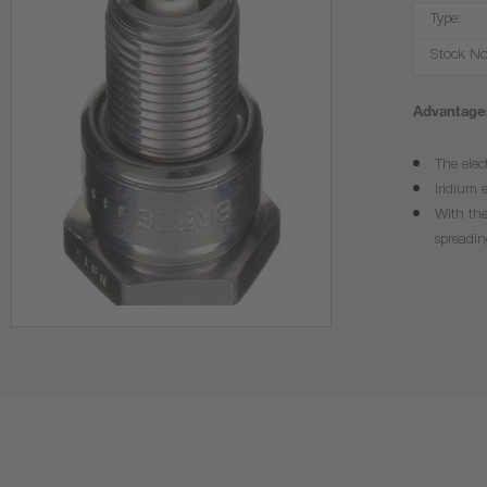
Type:
Stock No
Advantages
The elec
Iridium 
With the
spreadin