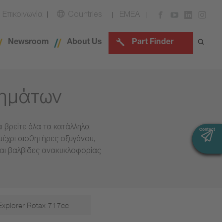
Επικοινωνία
Countries
EMEA
Newsroom
About Us
Part Finder
χημάτων
 βρείτε όλα τα κατάλληλα
Contact
Contact
μέχρι αισθητήρες οξυγόνου,
και βαλβίδες ανακυκλοφορίας
Explorer Rotax 717cc