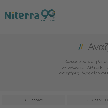
Direct
Direct
Direct
to
to
to
main
main
footer
navigation
content
Αναζ
Καλωσορίσατε στη λειτου
ανταλλακτικά NGK και NTK 
αισθητήρες μάζας αέρα και 
Inboard
Spark Plu