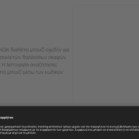
NGK διαθέτει μπουζί σχεδόν για
οσυκλετών, θαλάσσιων σκαφών,
α. Η λειτουργία αναζήτησης
στό μπουζί μέσω των κωδικών