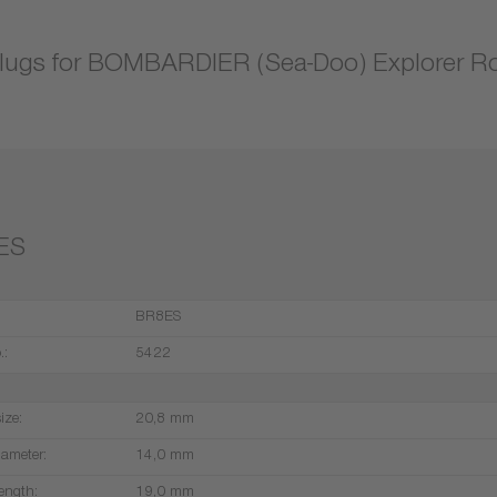
lugs for BOMBARDIER (Sea-Doo) Explorer R
ES
BR8ES
.:
5422
ize:
20,8 mm
iameter:
14,0 mm
ength:
19,0 mm