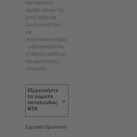
προσφέρουν
ακριβή έλεγχο της
ροής αέρα για
βενζινοκινητήρες
και
πετρελαιοκινητήρες
– εξασφαλίζοντας
σταθερή απόδοση
και χαμηλότερες
εκπομπές.
Εξερευνήστε
τα σώματα
πεταλούδας
NTK
Σχετικά Προϊόντα