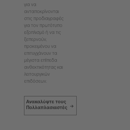
για να
ανταποκρίνονται
στις προδιαγραφές
για τον πρωτότυπο
εξοπλισμό ή να τις
ξεπερνούν,
προκειμένου να
επιτυγχάνουν τα
μέγιστα επίπεδα
ανθεκτικότητας και
λειτουργικών
επιδόσεων.
Ανακαλύψτε τους
Πολλαπλασιαστές