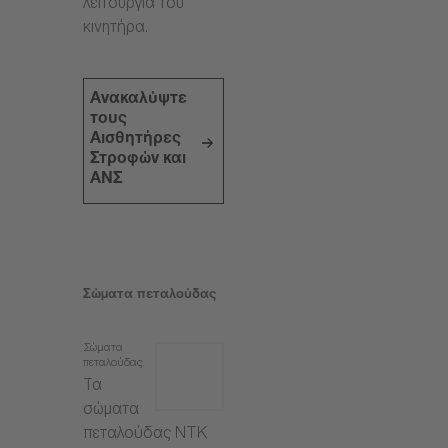
λειτουργία του
κινητήρα.
Ανακαλύψτε
τους
Αισθητήρες
Στροφών και
ΑΝΣ
Σώματα πεταλούδας
Σώματα
πεταλούδας
Τα
σώματα
πεταλούδας NTK