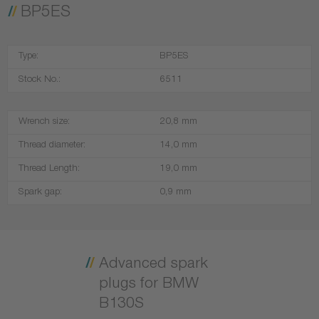
BP5ES
Type:
BP5ES
Stock No.:
6511
Wrench size:
20,8 mm
Thread diameter:
14,0 mm
Thread Length:
19,0 mm
Spark gap:
0,9 mm
Advanced spark
plugs for BMW
B130S