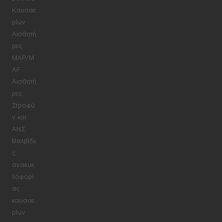
Καυσαε
ρίων
Αισθητή
ρες
MAP/M
AF
Αισθητή
ρες
Στροφώ
ν και
ΑΝΣ
Βαλβίδε
ς
ανακυκ
λοφορί
ας
καυσαε
ρίων