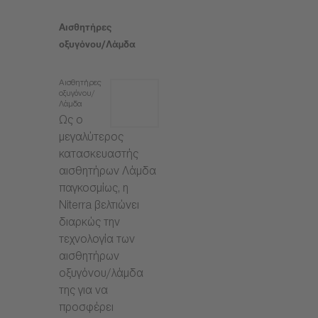
Αισθητήρες
οξυγόνου/Λάμδα
Αισθητήρες
οξυγόνου/
Λάμδα
Ως ο
μεγαλύτερος
κατασκευαστής
αισθητήρων Λάμδα
παγκοσμίως, η
Niterra βελτιώνει
διαρκώς την
τεχνολογία των
αισθητήρων
οξυγόνου/λάμδα
της για να
προσφέρει