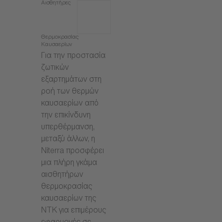
Αισθητήρες
Θερμοκρασίας
Καυσαερίων
Για την προστασία
ζωτικών
εξαρτημάτων στη
ροή των θερμών
καυσαερίων από
την επικίνδυνη
υπερθέρμανση,
μεταξύ άλλων, η
Niterra προσφέρει
μια πλήρη γκάμα
αισθητήρων
θερμοκρασίας
καυσαερίων της
NTK για επιμέρους