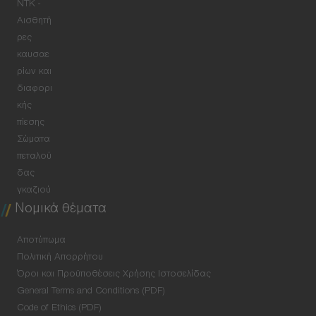
NTK -
Αισθητή
ρες
καυσαε
ρίων και
διαφορι
κής
πίεσης
Σώματα
πεταλού
δας
γκαζιού
Νομικά θέματα
Αποτύπωμα
Πολιτική Απορρήτου
Όροι και Προϋποθέσεις Χρήσης Ιστοσελίδας
General Terms and Conditions (PDF)
Code of Ethics (PDF)