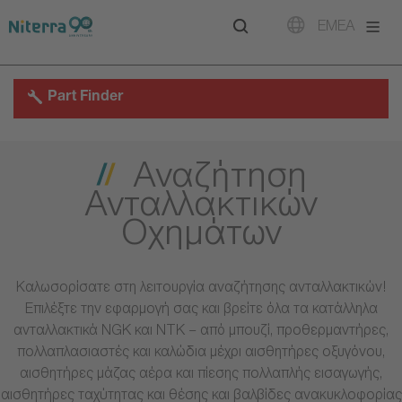
Direct
Direct
Direct
EMEA
to
to
to
main
main
footer
navigation
content
Part Finder
Αναζήτηση
Ανταλλακτικών
Οχημάτων
Καλωσορίσατε στη λειτουργία αναζήτησης ανταλλακτικών!
Επιλέξτε την εφαρμογή σας και βρείτε όλα τα κατάλληλα
ανταλλακτικά NGK και NTK – από μπουζί, προθερμαντήρες,
πολλαπλασιαστές και καλώδια μέχρι αισθητήρες οξυγόνου,
αισθητήρες μάζας αέρα και πίεσης πολλαπλής εισαγωγής,
αισθητήρες ταχύτητας και θέσης και βαλβίδες ανακυκλοφορίας