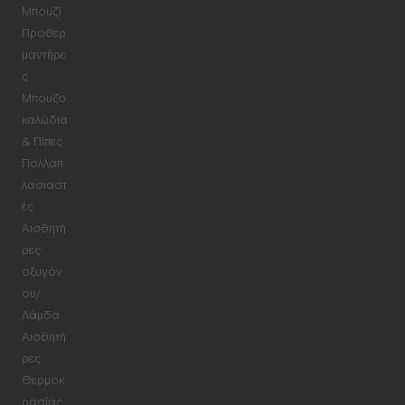
Μπουζί
Προθερ
μαντήρε
ς
Μπουζο
καλώδια
& Πίπες
Πολλαπ
λασιαστ
ές
Αισθητή
ρες
οξυγόν
ου/
Λάμδα
Αισθητή
ρες
Θερμοκ
ρασίας