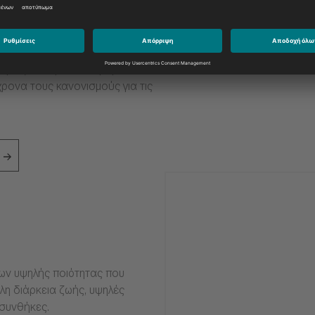
από τις πιο ακραίες συνθήκες,
ν πετρελαιοκινητήρα σας να
ση. Αξιοποιήστε στο μέγιστο τον
ρονα τους κανονισμούς για τις
ιων υψηλής ποιότητας που
η διάρκεια ζωής, υψηλές
 συνθήκες.