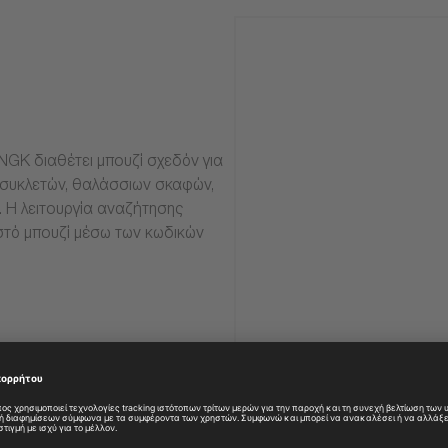
NGK διαθέτει μπουζί σχεδόν για
οσυκλετών, θαλάσσιων σκαφών,
α. Η λειτουργία αναζήτησης
στό μπουζί μέσω των κωδικών