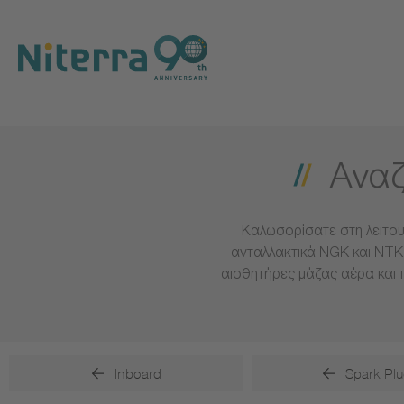
Direct
Direct
Direct
to
to
to
main
main
footer
navigation
content
Αναζ
Καλωσορίσατε στη λειτου
ανταλλακτικά NGK και NTK 
αισθητήρες μάζας αέρα και 
Inboard
Spark Plu