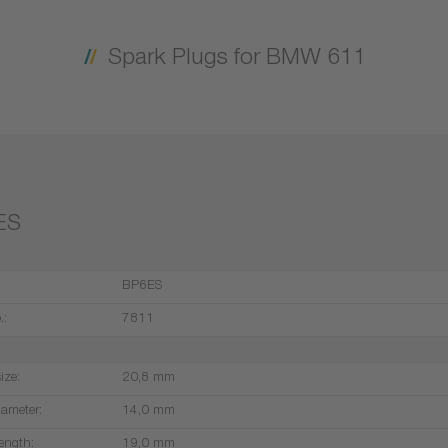
Spark Plugs for BMW 611
ES
BP6ES
.:
7811
ize:
20,8 mm
iameter:
14,0 mm
ength:
19,0 mm