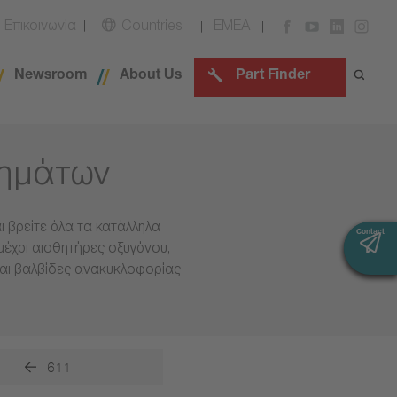
Επικοινωνία
Countries
EMEA
Newsroom
About Us
Part Finder
χημάτων
 βρείτε όλα τα κατάλληλα
Contact
Contact
μέχρι αισθητήρες οξυγόνου,
και βαλβίδες ανακυκλοφορίας
611