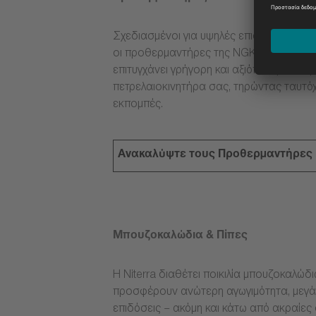
Σχεδιασμένοι για υψηλές επιδόσεις κάτω 
οι προθερμαντήρες της NGK βοηθούν το
επιτυγχάνει γρήγορη και αξιόπιστη εκκίνη
πετρελαιοκινητήρα σας, τηρώντας ταυτόχ
εκπομπές.
Ανακαλύψτε τους Προθερμαντήρες
Μπουζοκαλώδια & Πίπες
Η Niterra διαθέτει ποικιλία μπουζοκαλώδ
προσφέρουν ανώτερη αγωγιμότητα, μεγάλ
επιδόσεις – ακόμη και κάτω από ακραίες