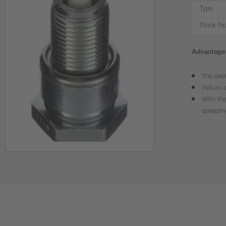
Type:
Stock No
Advantages
The elec
Iridium 
With the
spreadin