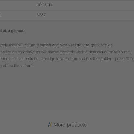
BPR6EIX
.:
6637
 at a glance:
trode material iridium is almost completely resistant to spark erosion.
enables an especially narrow middle electrode, with a diameter of only 0.6 mm.
 small middle electrode, more ignitable mixture reaches the ignition sparks. That 
g of the flame front.
More products