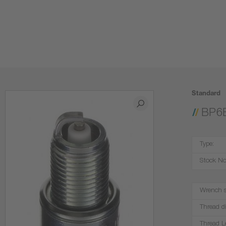
Standard
BP6
Type:
Stock No
Wrench s
Thread d
Thread L