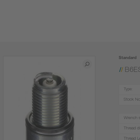
Standard
B6E
Type:
Stock No
Wrench s
Thread d
Thread L