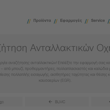
Προϊόντα
Εφαρμογές
Service
ήτηση Ανταλλακτικών Ο
ργία αναζήτησης ανταλλακτικών! Επιλέξτε την εφαρμογή σας και
– από μπουζί, προθερμαντήρες, πολλαπλασιαστές και καλώδια 
πίεσης πολλαπλής εισαγωγής, αισθητήρες ταχύτητας και θέσης 
καυσαερίων (EGR).
gs
BLMC