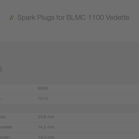
Spark Plugs for BLMC 1100 Vedette
S
B6ES
.:
7310
ize:
20,8 mm
iameter:
14,0 mm
ength:
19,0 mm