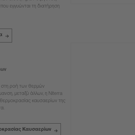
 που εγγυώνται τη διατήρηση
α
ίων
ν στη ροή των θερμών
ανση, μεταξύ άλλων, η Niterra
 θερμοκρασίας καυσαερίων της
α.
οκρασίας Καυσαερίων