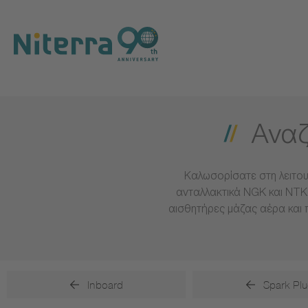
Direct
Direct
Direct
to
to
to
main
main
footer
navigation
content
Αναζ
Καλωσορίσατε στη λειτου
ανταλλακτικά NGK και NTK 
αισθητήρες μάζας αέρα και 
Inboard
Spark Plu