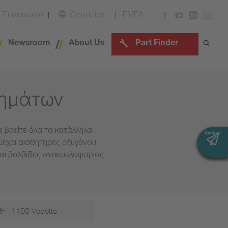
Επικοινωνία
Countries
EMEA
Newsroom
About Us
Part Finder
χημάτων
 βρείτε όλα τα κατάλληλα
Contact
Contact
μέχρι αισθητήρες οξυγόνου,
και βαλβίδες ανακυκλοφορίας
1100 Vedette