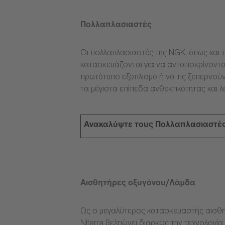
Πολλαπλασιαστές
Οι πολλαπλασιαστές της NGK, όπως και τ
κατασκευάζονται για να ανταποκρίνοντα
πρωτότυπο εξοπλισμό ή να τις ξεπερνούν
τα μέγιστα επίπεδα ανθεκτικότητας και λ
Ανακαλύψτε τους Πολλαπλασιαστέ
Αισθητήρες οξυγόνου/Λάμδα
Ως ο μεγαλύτερος κατασκευαστής αισθη
Niterra βελτιώνει διαρκώς την τεχνολογ