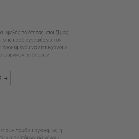
α υψηλής ποιότητας μπουζί μας,
ι στις προδιαγραφές για τον
, προκειμένου να επιτυγχάνουν
ειτουργικών επιδόσεων.
ς
τήρων Λάμδα παγκοσμίως, η
ία των αισθητήρων οξυγόνου/