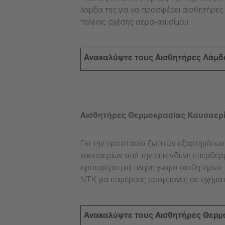
λάμδα της για να προσφέρει αισθητήρες
τέλειας σχέσης αέρα-καυσίμου.
Ανακαλύψτε τους Αισθητήρες Λάμδ
Αισθητήρες Θερμοκρασίας Καυσαερ
Για την προστασία ζωτικών εξαρτημάτω
καυσαερίων από την επικίνδυνη υπερθέρμ
προσφέρει μια πλήρη γκάμα αισθητήρων
NTK για επιμέρους εφαρμογές σε οχήματ
Ανακαλύψτε τους Αισθητήρες Θερμ