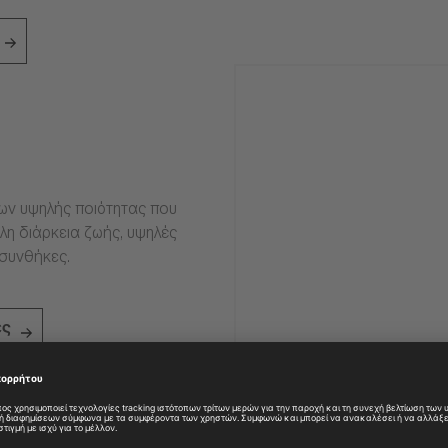
ιων υψηλής ποιότητας που
η διάρκεια ζωής, υψηλές
 συνθήκες.
ες