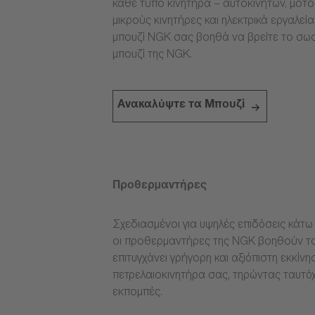
κάθε τύπο κινητήρα – αυτοκινήτων, μοτ
μικρούς κινητήρες και ηλεκτρικά εργαλεί
μπουζί NGK σας βοηθά να βρείτε το σω
μπουζί της NGK.
Ανακαλύψτε τα Μπουζί
Προθερμαντήρες
Σχεδιασμένοι για υψηλές επιδόσεις κάτω 
οι προθερμαντήρες της NGK βοηθούν το
επιτυγχάνει γρήγορη και αξιόπιστη εκκίνη
πετρελαιοκινητήρα σας, τηρώντας ταυτόχ
εκπομπές.