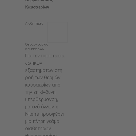
Θερμοκρασίας
Καυσαερίων
Αισθητήρες
Θερμοκρασίας
Καυσαερίων
Για την προστασία
ζωτικών
εξαρτημάτων στη
ροή των θερμών
καυσαερίων από
την επικίνδυνη
υπερθέρμανση,
μεταξύ άλλων, η
Niterra προσφέρει
μια πλήρη γκάμα
αισθητήρων