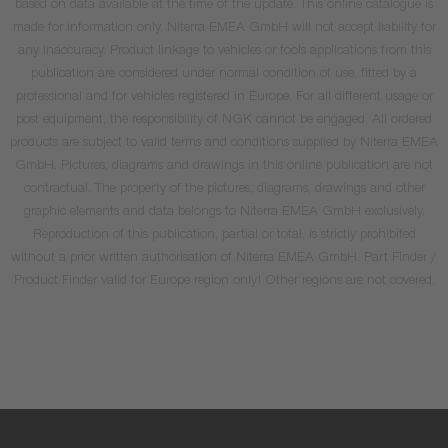
based on data available at the time of the update. This online catalogue is
made for information only. Niterra EMEA GmbH will not accept liability for
any inaccuracy. Product linkage to vehicles or tools applications from this
publication are considered under normal condition of use, fitted by a
professional and for vehicles registered in Europe. For all different usage or
post equipment, the responsibility of NGK cannot be engaged. All ordered
products are subject to valid terms and conditions supplied by Niterra EMEA
GmbH. Pictures, diagrams and drawings in this online publication are not
contractual. The property of the pictures, diagrams, drawings and other
graphic elements and data belongs to Niterra EMEA GmbH exclusively.
Reproduction of this publication, partial or total, is strictly prohibited
without a prior written authorisation of Niterra EMEA GmbH. Part Finder /
Product Finder valid for Europe region only! Other regions are not covered.