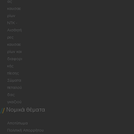
ας
καυσαε
ρίων
NTK -
Αισθητή
ρες
καυσαε
ρίων και
διαφορι
κής
πίεσης
Σώματα
πεταλού
δας
γκαζιού
Νομικά θέματα
Αποτύπωμα
Πολιτική Απορρήτου