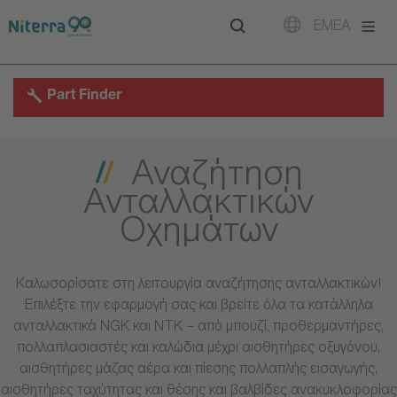
Direct
Direct
Direct
EMEA
to
to
to
main
main
footer
navigation
content
Part Finder
Αναζήτηση
Ανταλλακτικών
Οχημάτων
Καλωσορίσατε στη λειτουργία αναζήτησης ανταλλακτικών!
Επιλέξτε την εφαρμογή σας και βρείτε όλα τα κατάλληλα
ανταλλακτικά NGK και NTK – από μπουζί, προθερμαντήρες,
πολλαπλασιαστές και καλώδια μέχρι αισθητήρες οξυγόνου,
αισθητήρες μάζας αέρα και πίεσης πολλαπλής εισαγωγής,
αισθητήρες ταχύτητας και θέσης και βαλβίδες ανακυκλοφορίας