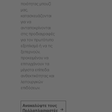
ποιότητας μπουζί
μας,
κατασκευάζονται
για να
ανταποκρίνονται
στις προδιαγραφές
για τον πρωτότυπο
εξοπλισμό ή να τις
ξεπερνούν,
προκειμένου να
επιτυγχάνουν τα
μέγιστα επίπεδα
ανθεκτικότητας και
λειτουργικών
επιδόσεων.
Ανακαλύψτε τους
Πολλαπλασιαστές