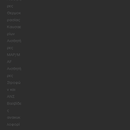
ρες
Θερμοκ
ρασίας
Καυσαε
ρίων
Αισθητή
ρες
MAP/M
AF
Αισθητή
ρες
Στροφώ
ν και
ΑΝΣ
Βαλβίδε
ς
ανακυκ
λοφορί