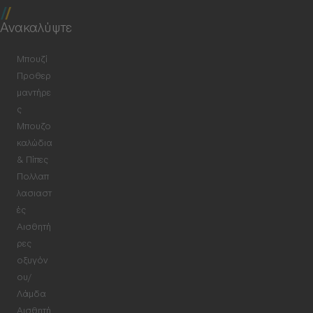
Ανακαλύψτε
Μπουζί
Προθερ
μαντήρε
ς
Μπουζο
καλώδια
& Πίπες
Πολλαπ
λασιαστ
ές
Αισθητή
ρες
οξυγόν
ου/
Λάμδα
Αισθητή