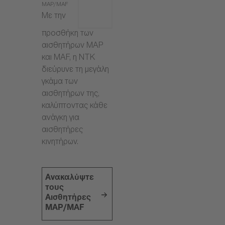
MAP/MAF
Με την
προσθήκη των
αισθητήρων MAP
και MAF, η NTK
διεύρυνε τη μεγάλη
γκάμα των
αισθητήρων της,
καλύπτοντας κάθε
ανάγκη για
αισθητήρες
κινητήρων.
Ανακαλύψτε
τους
Αισθητήρες
MAP/MAF