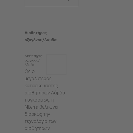
Αισθητήρες
οξυγόνου/Λάμδα
Αισθητήρες
οξυγόνου/
Λάμδα
Ως ο
μεγαλύτερος
κατασκευαστής
αισθητήρων Λάμδα
παγκοσμίως, η
Niterra βελτιώνει
διαρκώς την
τεχνολογία των
αισθητήρων