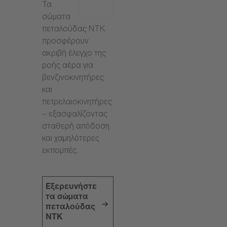
Τα
σώματα
πεταλούδας NTK
προσφέρουν
ακριβή έλεγχο της
ροής αέρα για
βενζινοκινητήρες
και
πετρελαιοκινητήρες
– εξασφαλίζοντας
σταθερή απόδοση
και χαμηλότερες
εκπομπές.
Εξερευνήστε
τα σώματα
πεταλούδας
NTK