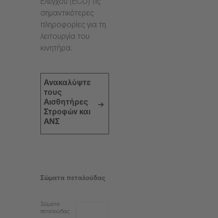
Ελέγχου (ECU) τις
σημαντικότερες
πληροφορίες για τη
λειτουργία του
κινητήρα.
Ανακαλύψτε
τους
Αισθητήρες
Στροφών και
ΑΝΣ
Σώματα πεταλούδας
Σώματα
πεταλούδας