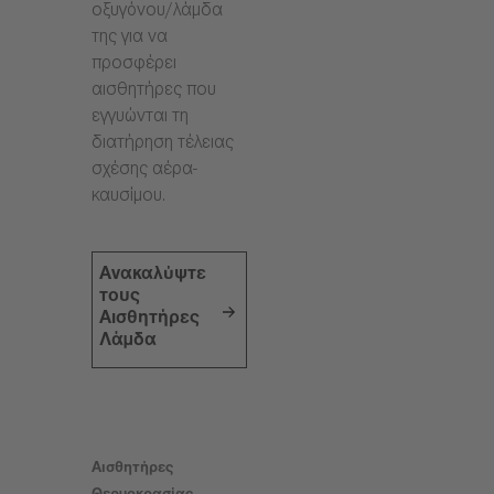
οξυγόνου/λάμδα
της για να
προσφέρει
αισθητήρες που
εγγυώνται τη
διατήρηση τέλειας
σχέσης αέρα-
καυσίμου.
Ανακαλύψτε
τους
Αισθητήρες
Λάμδα
Αισθητήρες