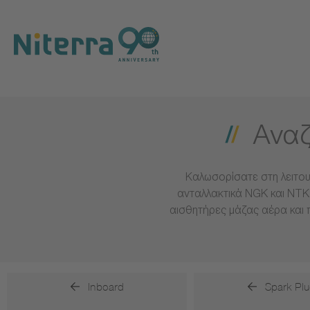
Direct
Direct
Direct
to
to
to
main
main
footer
navigation
content
Αναζ
Καλωσορίσατε στη λειτου
ανταλλακτικά NGK και NTK 
αισθητήρες μάζας αέρα και 
Inboard
Spark Plu