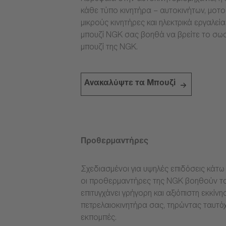
κάθε τύπο κινητήρα – αυτοκινήτων, μοτ
μικρούς κινητήρες και ηλεκτρικά εργαλεί
μπουζί NGK σας βοηθά να βρείτε το σω
μπουζί της NGK.
Ανακαλύψτε τα Μπουζί
Προθερμαντήρες
Σχεδιασμένοι για υψηλές επιδόσεις κάτω 
οι προθερμαντήρες της NGK βοηθούν το
επιτυγχάνει γρήγορη και αξιόπιστη εκκίνη
πετρελαιοκινητήρα σας, τηρώντας ταυτόχ
εκπομπές.