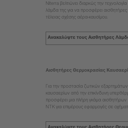
Niterra βελτιώνει διαρκώς την τεχνολογ
λάμδα της για να προσφέρει αισθητήρες
τέλειας σχέσης αέρα-καυσίμου.
Ανακαλύψτε τους Αισθητήρες Λάμδ
Αισθητήρες Θερμοκρασίας Καυσαερ
Για την προστασία ζωτικών εξαρτημάτω
καυσαερίων από την επικίνδυνη υπερθέρμ
προσφέρει μια πλήρη γκάμα αισθητήρων
NTK για επιμέρους εφαρμογές σε οχήματ
Ανακαλύψτε τους Αισθητήρες Θερμ