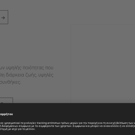
ιων υψηλής ποιότητας που
η διάρκεια ζωής, υψηλές
 συνθήκες.
ες