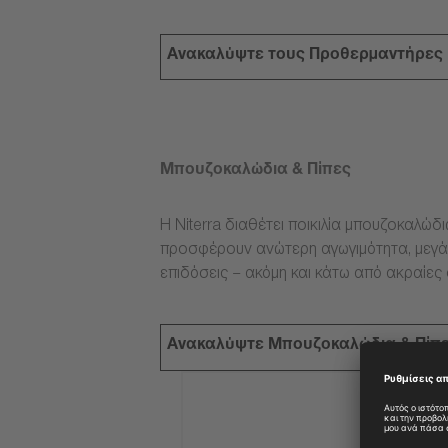
Ανακαλύψτε τους Προθερμαντήρες
Μπουζοκαλώδια & Πίπες
Η Niterra διαθέτει ποικιλία μπουζοκαλώδ
προσφέρουν ανώτερη αγωγιμότητα, μεγάλ
επιδόσεις – ακόμη και κάτω από ακραίες
Ανακαλύψτε Μπουζοκαλώδια & Πίπ