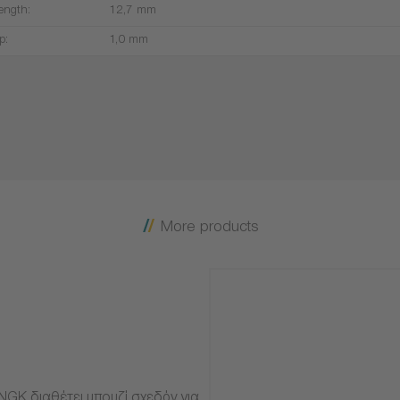
ength:
12,7 mm
p:
1,0 mm
More products
NGK διαθέτει μπουζί σχεδόν για