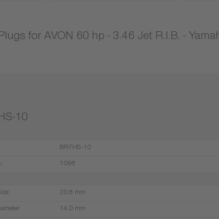
Plugs for AVON 60 hp - 3.46 Jet R.I.B. - Yam
HS-10
BR7HS-10
.:
1098
ize:
20,8 mm
iameter:
14,0 mm