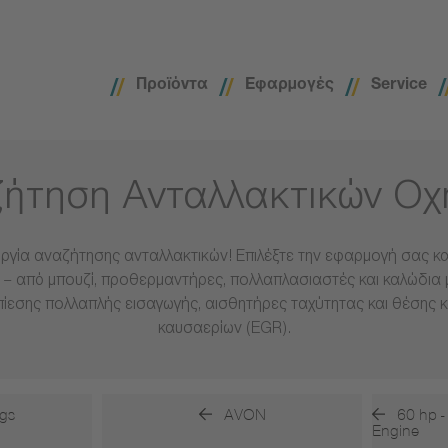
Προϊόντα
Εφαρμογές
Service
ήτηση Ανταλλακτικών Ο
ργία αναζήτησης ανταλλακτικών! Επιλέξτε την εφαρμογή σας και
– από μπουζί, προθερμαντήρες, πολλαπλασιαστές και καλώδια 
πίεσης πολλαπλής εισαγωγής, αισθητήρες ταχύτητας και θέσης 
καυσαερίων (EGR).
gs
AVON
60 hp -
Engine