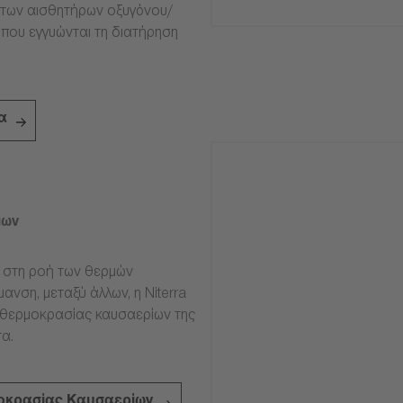
ία των αισθητήρων οξυγόνου/
 που εγγυώνται τη διατήρηση
α
ίων
ν στη ροή των θερμών
ανση, μεταξύ άλλων, η Niterra
 θερμοκρασίας καυσαερίων της
α.
οκρασίας Καυσαερίων