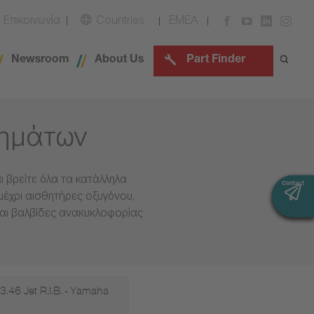
Επικοινωνία
Countries
EMEA
Newsroom
About Us
Part Finder
χημάτων
 βρείτε όλα τα κατάλληλα
Contact
Contact
μέχρι αισθητήρες οξυγόνου,
και βαλβίδες ανακυκλοφορίας
 3.46 Jet R.I.B. - Yamaha