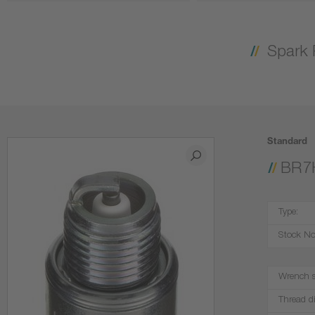
Spark 
Standard
BR7
Type:
Stock No
Wrench s
Thread d